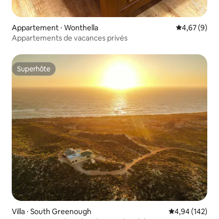
Appartement ⋅ Wonthella
Évaluation m
4,67 (9)
Appartements de vacances privés
Superhôte
Superhôte
Villa ⋅ South Greenough
Évaluation moy
4,94 (142)