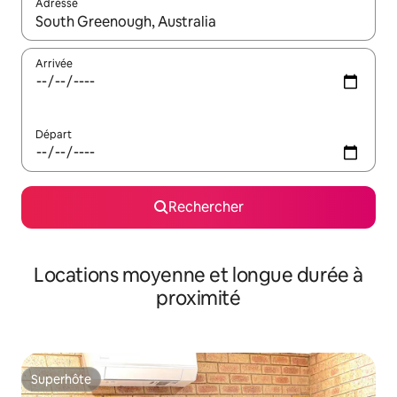
Adresse
Lorsque les résultats s'affichent, utilisez les flèches vers le hau
Arrivée
Départ
Rechercher
Locations moyenne et longue durée à
proximité
Superhôte
Superhôte