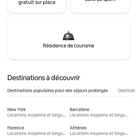
gratuit sur place
Résidence de tourisme
Destinations à découvrir
Destinations populaires pour des séjours prolongés
Destinati
New York
Barcelone
Locations moyenne et longue durée
Locations moyenne et longue durée
Florence
Athènes
Locations moyenne et longue durée
Locations moyenne et longue durée