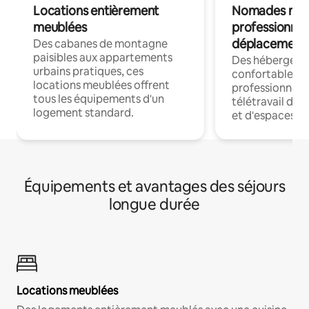
Locations entièrement
Nomades num
meublées
professionnel
déplacement
Des cabanes de montagne
paisibles aux appartements
Des hébergem
urbains pratiques, ces
confortables p
locations meublées offrent
professionnels
tous les équipements d'un
télétravail dis
logement standard.
et d'espaces de
Équipements et avantages des séjours
longue durée
Locations meublées