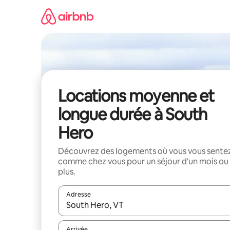
Aller
directement
au
contenu
Locations moyenne et
longue durée à South
Hero
Découvrez des logements où vous vous sente
comme chez vous pour un séjour d'un mois ou
plus.
Adresse
Lorsque les résultats s'affichent, utilisez les flèc
Arrivée