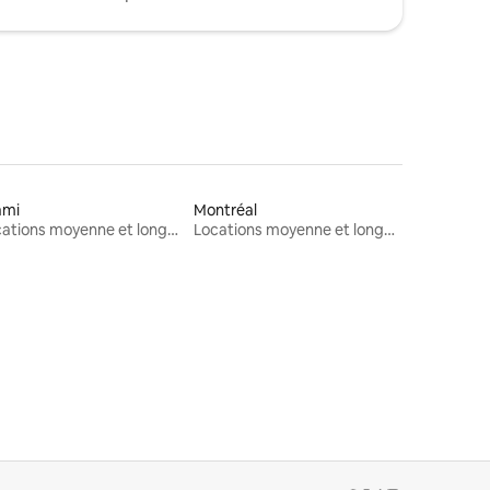
ami
Montréal
Locations moyenne et longue durée
Locations moyenne et longue durée