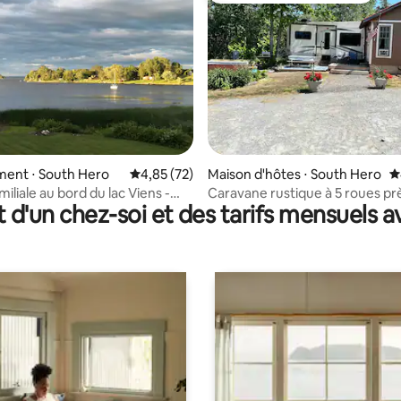
ur la base de 51 commentaires : 4,8 sur 5
ent ⋅ South Hero
Évaluation moyenne sur la base de 72 comme
4,85 (72)
Maison d'hôtes ⋅ South Hero
É
iliale au bord du lac Viens -
Caravane rustique à 5 roues prè
t d'un chez-soi et des tarifs mensuels 
Bay