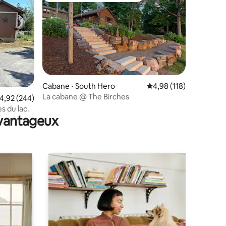
Cabane ⋅ South Hero
Évaluation moyenne sur
4,98 (118)
La cabane @ The Birches
ntaires : 4,85 sur 5
valuation moyenne sur la base de 244 commentaires : 4,92 sur 5
4,92 (244)
s du lac.
avantageux