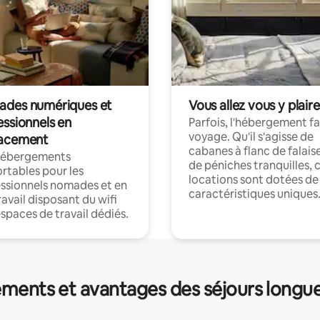
des numériques et
Vous allez vous y plaire
essionnels en
Parfois, l'hébergement fai
voyage. Qu'il s'agisse de
acement
cabanes à flanc de falais
hébergements
de péniches tranquilles, 
rtables pour les
locations sont dotées de
ssionnels nomades et en
caractéristiques uniques
ravail disposant du wifi
espaces de travail dédiés.
ments et avantages des séjours longu