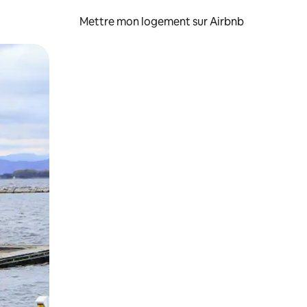
Mettre mon logement sur Airbnb
sant glisser.