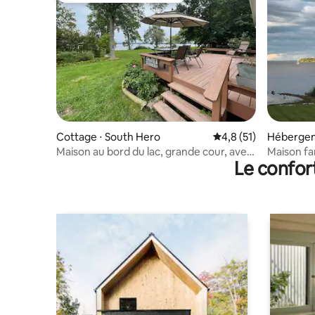
Cottage ⋅ South Hero
Évaluation moyenne s
4,8 (51)
Hébergem
Maison au bord du lac, grande cour, avec
Maison fam
Le confor
quai, pour 10 personnes et plus
Keeler's 