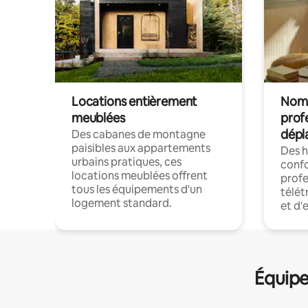
Locations entièrement
Noma
meublées
prof
dépl
Des cabanes de montagne
paisibles aux appartements
Des 
urbains pratiques, ces
confo
locations meublées offrent
profe
tous les équipements d'un
télét
logement standard.
et d'
Équipe