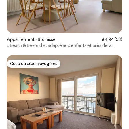
Appartement ⋅ Bruinisse
Évaluation mo
4,94 (53)
« Beach & Beyond » : adapté aux enfants et près de la
plage
Coup de cœur voyageurs
Coup de cœur voyageurs