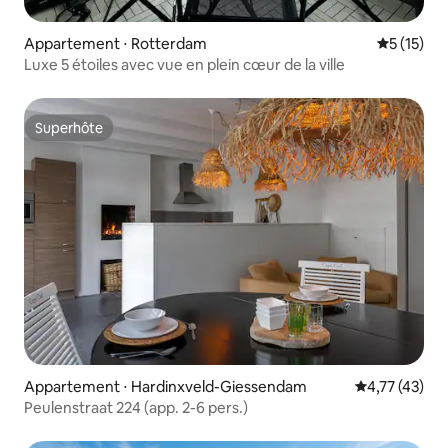
Appartement ⋅ Rotterdam
Évaluation
5 (15)
Luxe 5 étoiles avec vue en plein cœur de la ville
Superhôte
Superhôte
Appartement ⋅ Hardinxveld-Giessendam
Évaluation mo
4,77 (43)
Peulenstraat 224 (app. 2-6 pers.)