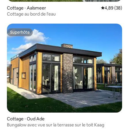
Cottage ⋅ Aalsmeer
Évaluation mo
4,89 (38)
Cottage au bord de l'eau
Superhôte
Superhôte
Cottage ⋅ Oud Ade
Bungalow avec vue sur la terrasse sur le toit Kaag