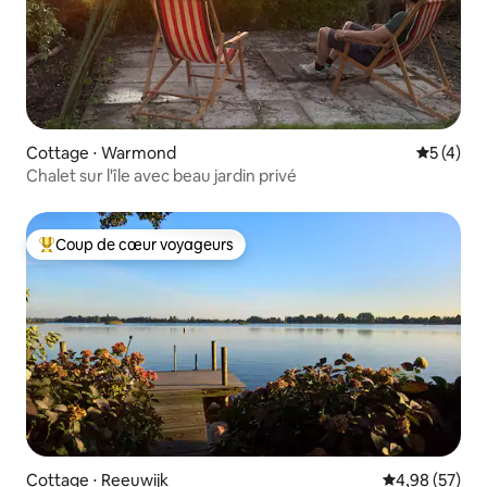
Cottage ⋅ Warmond
Évaluatio
5 (4)
Chalet sur l'île avec beau jardin privé
Coup de cœur voyageurs
Coups de cœur voyageurs les plus appréciés
Cottage ⋅ Reeuwijk
Évaluation mo
4,98 (57)