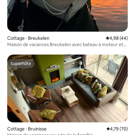
Cottage ⋅ Breukelen
Évaluation mo
4,98 (44)
Maison de vacances Breukelen avec bateau à moteur et
paddle.
Superhôte
Superhôte
Cottage ⋅ Bruinisse
Évaluation mo
4,79 (70)