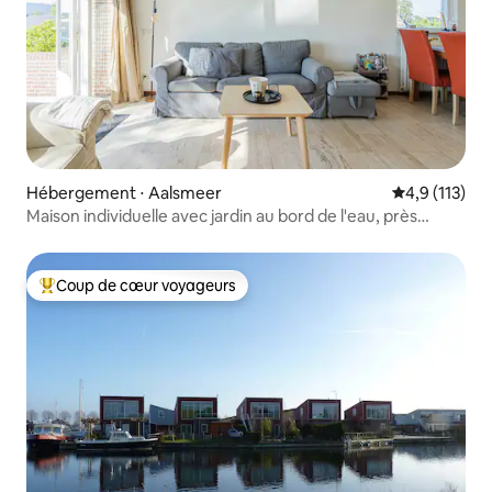
Hébergement ⋅ Aalsmeer
Évaluation mo
4,9 (113)
Maison individuelle avec jardin au bord de l'eau, près
d'Amsterdam
Coup de cœur voyageurs
Coups de cœur voyageurs les plus appréciés