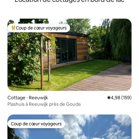
Coup de cœur voyageurs
Coups de cœur voyageurs les plus appréciés
Cottage ⋅ Reeuwijk
Évaluation moy
4,98 (159)
Plashuis à Reeuwijk près de Gouda
Coup de cœur voyageurs
Coup de cœur voyageurs