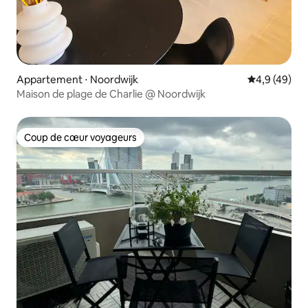
Appartement ⋅ Noordwijk
Évaluation m
4,9 (49)
Maison de plage de Charlie @ Noordwijk
Coup de cœur voyageurs
Coup de cœur voyageurs