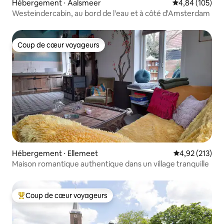
Hébergement ⋅ Aalsmeer
Évaluation moy
4,84 (105)
Westeindercabin, au bord de l'eau et à côté d'Amsterdam
Coup de cœur voyageurs
Coup de cœur voyageurs
Hébergement ⋅ Ellemeet
Évaluation moy
4,92 (213)
Maison romantique authentique dans un village tranquille
Coup de cœur voyageurs
Coups de cœur voyageurs les plus appréciés