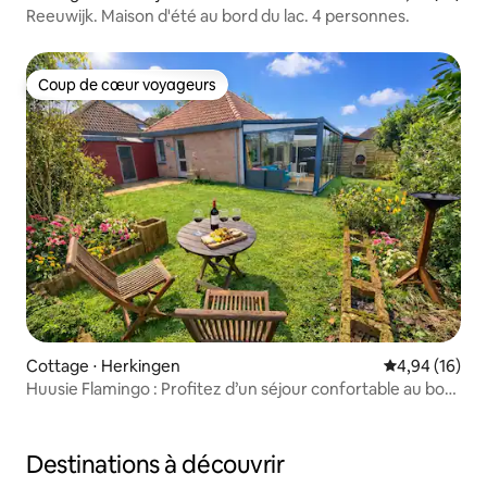
Reeuwijk. Maison d'été au bord du lac. 4 personnes.
Coup de cœur voyageurs
Coup de cœur voyageurs
Cottage ⋅ Herkingen
Évaluation mo
4,94 (16)
Huusie Flamingo : Profitez d’un séjour confortable au bord
du lac de Grevelingen.
Destinations à découvrir