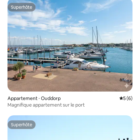
Superhôte
Superhôte
Appartement ⋅ Ouddorp
Évaluatio
5 (6)
Magnifique appartement sur le port
Superhôte
Superhôte