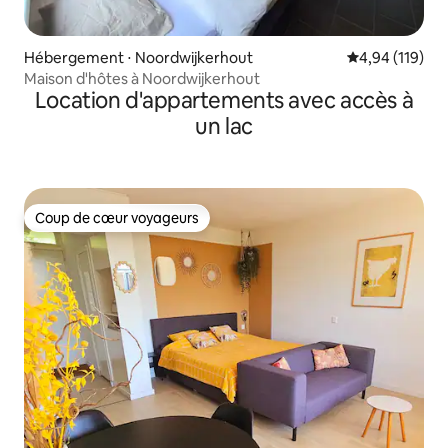
Hébergement ⋅ Noordwijkerhout
Évaluation moy
4,94 (119)
Maison d'hôtes à Noordwijkerhout
Location d'appartements avec accès à
un lac
Coup de cœur voyageurs
Coup de cœur voyageurs