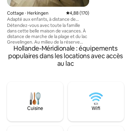
néerlandais. Vue i
environs depuis la 
Connecté au magn
Cottage ⋅ Herkingen
Évaluation moyenne sur la base 
4,88 (170)
et à l'A4 et à l'A4
Adapté aux enfants, à distance de
spacieuse, luxue
marche de la plage et de l'eau
Détendez-vous avec toute la famille
entièrement équi
dans cette belle maison de vacances. À
barbecue Ofyr, cui
distance de marche de la plage et du lac
jacuzzi au feu de b
Grevelingen. Au milieu de la réserve
grand sauna à l'int
Hollande-Méridionale : équipements
naturelle de Slikken van Flakkee. Idéal
ou du paddle à tra
pour la marche / le vélo. Repérez les
populaires dans les locations avec accès
polders. (Tout facu
phoques ou les flamants roses
profiter !
au lac
sauvages ! Deux grands ports de
plaisance. Maison adaptée aux enfants,
entièrement rénovée ces dernières
années. Tout est inclus : linge de lit,
serviettes, torchons, climatisation, gaz
et électricité. Vous n'avez rien à
apporter. Juste une bonne humeur.
Avec 2 familles ? Louez notre autre
Cuisine
Wifi
maison !