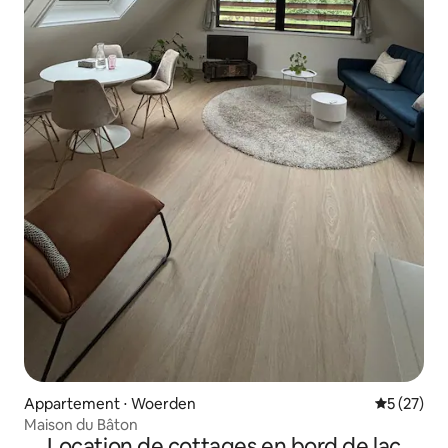
Appartement ⋅ Woerden
Évaluation
5 (27)
Maison du Bâton
Location de cottages en bord de lac