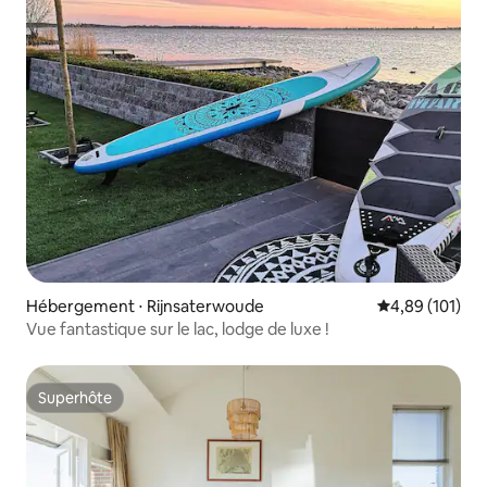
Hébergement ⋅ Rijnsaterwoude
Évaluation moy
4,89 (101)
Vue fantastique sur le lac, lodge de luxe !
Superhôte
Superhôte