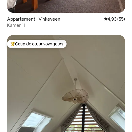
Appartement ⋅ Vinkeveen
Évaluation mo
4,93 (55)
Kamer 11
Coup de cœur voyageurs
Coups de cœur voyageurs les plus appréciés