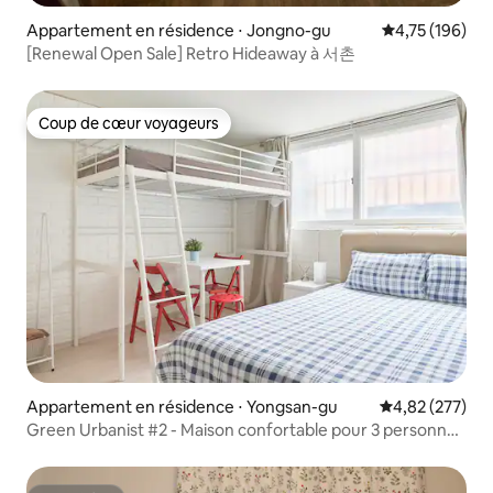
Appartement en résidence ⋅ Jongno-gu
Évaluation moy
4,75 (196)
[Renewal Open Sale] Retro Hideaway à 서촌
Coup de cœur voyageurs
Coup de cœur voyageurs
Appartement en résidence ⋅ Yongsan-gu
Évaluation moy
4,82 (277)
Green Urbanist #2 - Maison confortable pour 3 personnes
à Séoul