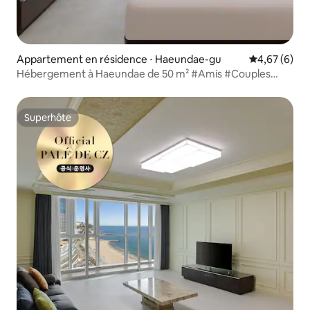
Appartement en résidence ⋅ Haeundae-gu
Évaluation m
4,67 (6)
Hébergement à Haeundae de 50 m² #Amis #Couples
#Hébergement en bord de mer à Haeundae, à un
emplacement privilégié #Centre-ville #StyleStudio
#VueSurLaVille #JNS
Superhôte
Superhôte