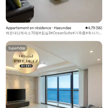
Appartement en résidence ⋅ Haeundae
Évaluation mo
4,79 (56)
해운대단체숙소70평#침실3#OceanSuite#가족룸#취사가
능#바다감성#힐링스테이#RYS1
Superhôte
Superhôte