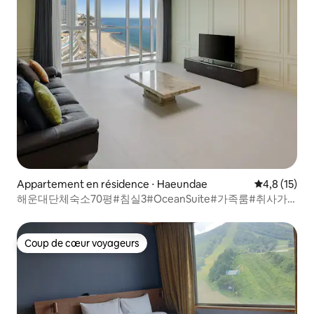
Appartement en résidence ⋅ Haeundae
Évaluation m
4,8 (15)
해운대단체숙소70평#침실3#OceanSuite#가족룸#취사가
능#바다감성#힐링스테이#RYS3
Coup de cœur voyageurs
Coup de cœur voyageurs