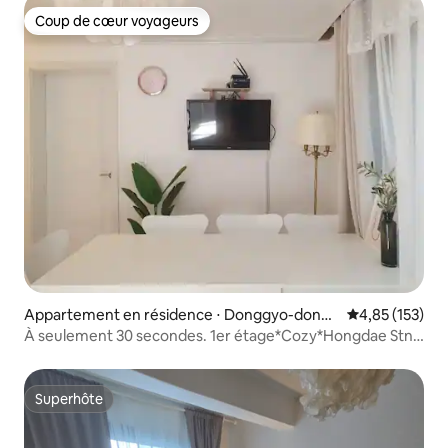
pied/ascenseur
Coup de cœur voyageurs
Coup de cœur voyageurs
Appartement en résidence ⋅ Donggyo-dong,
Évaluation moy
4,85 (153)
Mapo-gu
À seulement 30 secondes. 1er étage*Cozy*Hongdae Stn.
3Room4Bed.
Superhôte
Superhôte