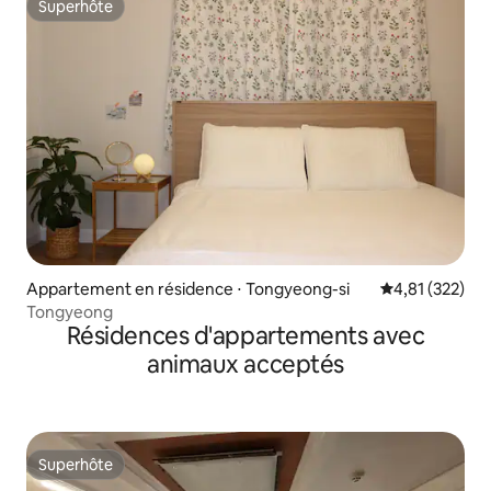
Superhôte
Superhôte
Appartement en résidence ⋅ Tongyeong-si
Évaluation moy
4,81 (322)
Tongyeong
Résidences d'appartements avec
animaux acceptés
Superhôte
Superhôte