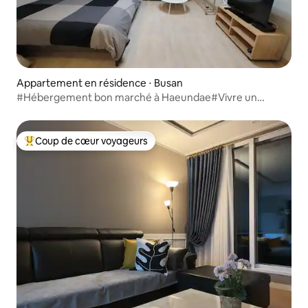
Appartement en résidence ⋅ Busan
#Hébergement bon marché à Haeundae#Vivre un
mois#Résidence longue durée#Voyage
d'affaires#Stage#Nomade numérique
Coup de cœur voyageurs
Coups de cœur voyageurs les plus appréciés