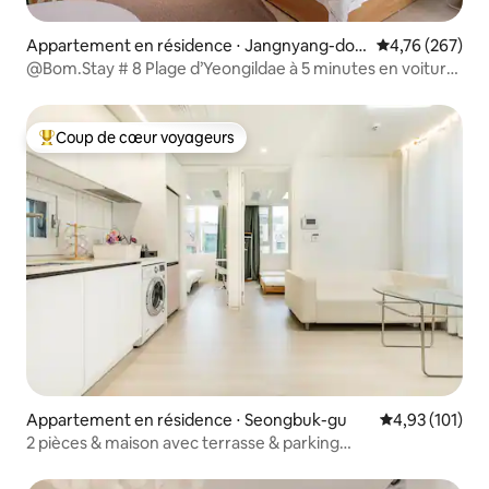
Appartement en résidence ⋅ Jangnyang-don
Évaluation moy
4,76 (267)
g, Buk-gu, Pohang
@Bom.Stay # 8 Plage d’Yeongildae à 5 minutes en voiture,
à proximité de la gare KTX # Netflix disponible # Départ à
12 heures
Coup de cœur voyageurs
Coups de cœur voyageurs les plus appréciés
Appartement en résidence ⋅ Seongbuk-gu
Évaluation moy
4,93 (101)
2 pièces & maison avec terrasse & parking
gratuit/consigne à bagages en libre-service
24h/24/maximum 5 personnes/métro à 2 minutes à