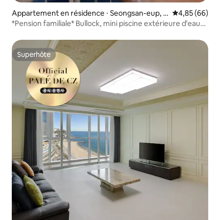
Appartement en résidence ⋅ Seongsan-eup, S
Évaluation mo
4,85 (66)
eogwipo-si
*Pension familiale* Bullock, mini piscine extérieure d'eau
tiède, terrain de pratique de golf, pension Jeju Haema
Jung avec vue sur le lever du soleil à Seongsan
Superhôte
Superhôte