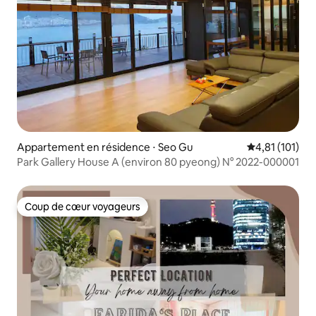
Appartement en résidence ⋅ Seo Gu
Évaluation moy
4,81 (101)
Park Gallery House A (environ 80 pyeong) N° 2022-000001
Coup de cœur voyageurs
Coup de cœur voyageurs