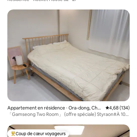
Appartement en résidence ⋅ Ora-dong, Chej
Évaluation moy
4,68 (134)
u
「Gamseong Two Room」 (offre spéciale) Styraon#À 10
minutes de l'aéroport de Jeju#Stade complet. À distance
de marche du terminal#Parure de lit neuve#Purificateur
d'eau fourni
Coup de cœur voyageurs
Coups de cœur voyageurs les plus appréciés