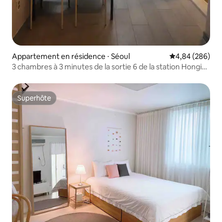
Appartement en résidence ⋅ Séoul
Évaluation moy
4,84 (286)
3 chambres à 3 minutes de la sortie 6 de la station Hongik
University
Superhôte
Superhôte