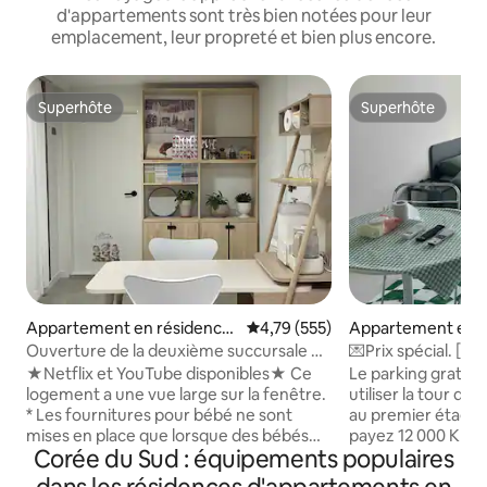
d'appartements sont très bien notées pour leur
emplacement, leur propreté et bien plus encore.
Superhôte
Superhôte
Superhôte
Superhôte
Appartement en résidence
Évaluation moyenne sur la base 
4,79 (555)
Appartement en r
⋅ Deokjin-gu, Jeonju
⋅ Jongno 1(il)-ga,
Ouverture de la deuxième succursale de
💌Prix spécial. [
Wooyeon (produits pour bébés et
gratuit#Arrivée a
★Netflix et YouTube disponibles★ Ce
Le parking gratuit
enfants) / renouvellement fin
tardif#Netflix#W
logement a une vue large sur la fenêtre.
utiliser la tour de
septembre
* Les fournitures pour bébé ne sont
au premier étage du b
mises en place que lorsque des bébés
payez 12 000 KRW 
Corée du Sud : équipements populaires
sont invités. * Nous désinfectons et
la voiture après a
désinfectons tous les jours pour les
rembourserai int