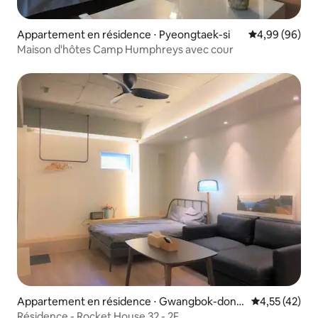
Appartement en résidence ⋅ Pyeongtaek-si
Évaluation mo
4,99 (96)
Maison d'hôtes Camp Humphreys avec cour
Appartement en résidence ⋅ Gwangbok-dong,
Évaluation mo
4,55 (42)
Jung-gu
Résidence - Rocket House 32 - 2F