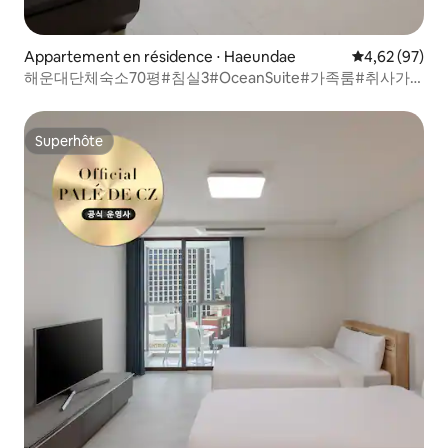
Appartement en résidence ⋅ Haeundae
Évaluation mo
4,62 (97)
해운대단체숙소70평#침실3#OceanSuite#가족룸#취사가
능#바다감성#힐링스테이#RYS2
Superhôte
Superhôte