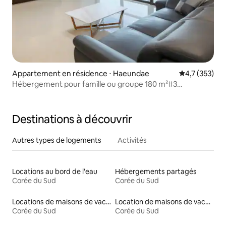
Appartement en résidence ⋅ Haeundae
Évaluation mo
4,7 (353)
Hébergement pour famille ou groupe 180 m²#3
chambres#Cuisine#Front de mer#Plage de sable blanc à
10 secondes#Séjour longue durée#Séjour de
détente#DL3
Destinations à découvrir
Autres types de logements
Activités
Locations au bord de l'eau
Hébergements partagés
Corée du Sud
Corée du Sud
Locations de maisons de vacances
Location de maisons de vacances
Corée du Sud
Corée du Sud