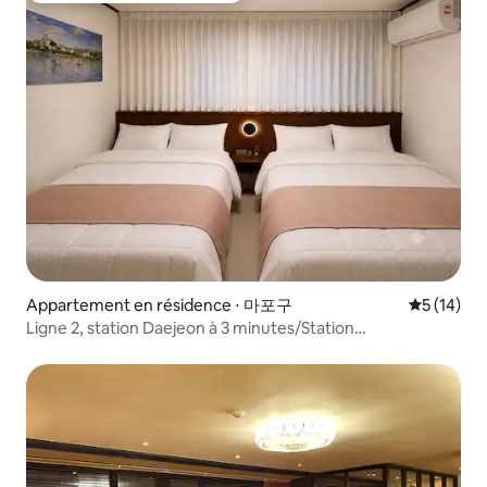
Appartement en résidence ⋅ 마포구
Évaluation
5 (14)
Ligne 2, station Daejeon à 3 minutes/Station
Ewha/Singyu/Mapo/Hongdae/Ligne Gyeongui Forest
Road/Hébergement à Hongdae/Sinchon