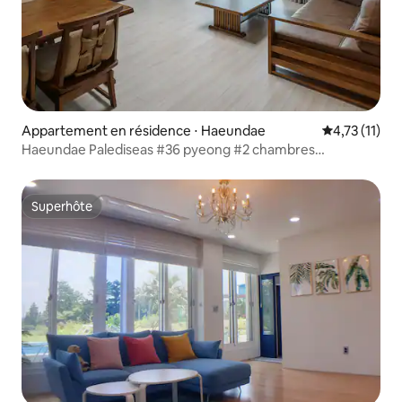
Appartement en résidence ⋅ Haeundae
Évaluation m
4,73 (11)
Haeundae Palediseas #36 pyeong #2 chambres
#Indépendant #Séjour de longue durée #Vue sur l'océan
#Hébergement familial #Famille #PMS2
Superhôte
Superhôte