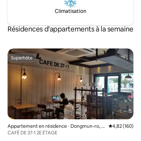
Climatisation
Résidences d'appartements à la semaine
Superhôte
Superhôte
Appartement en résidence ⋅ Dongmun-ro, Y
Évaluation moy
4,82 (160)
eosu
CAFÉ DE 37-1 2E ÉTAGE