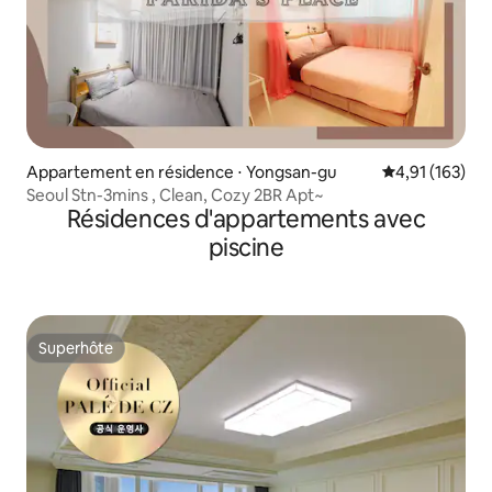
Appartement en résidence ⋅ Yongsan-gu
Évaluation moy
4,91 (163)
Seoul Stn-3mins , Clean, Cozy 2BR Apt~
Résidences d'appartements avec
piscine
Superhôte
Superhôte