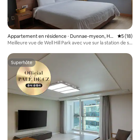
Appartement en résidence ⋅ Dunnae-myeon, Ho
Évaluation
5 (18)
engseon
Meilleure vue de Well Hill Park avec vue sur la station de ski
Meilleure chambre
Superhôte
Superhôte