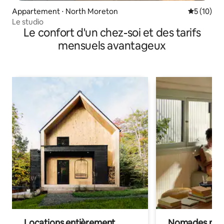
Appartement ⋅ North Moreton
Évaluation
5 (10)
Le studio
Le confort d'un chez-soi et des tarifs
mensuels avantageux
Locations entièrement
Nomades num