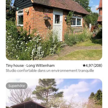
Tiny house ⋅ Long Wittenham
Évaluation moy
4,97 (208)
Studio confortable dans un environnement tranquille
Superhôte
Superhôte