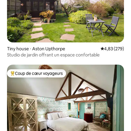
Tiny house ⋅ Aston Upthorpe
Évaluation moy
4,83 (279)
Studio de jardin offrant un espace confortable
Coup de cœur voyageurs
Coups de cœur voyageurs les plus appréciés