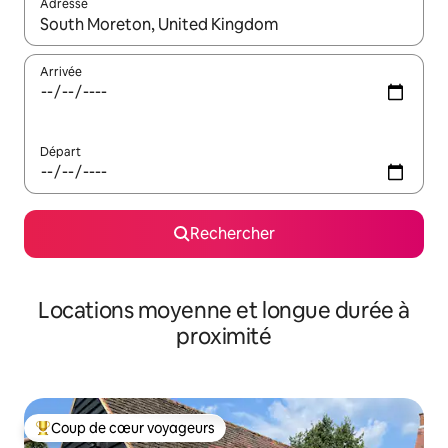
Adresse
Lorsque les résultats s'affichent, utilisez les flèches vers le hau
Arrivée
Départ
Rechercher
Locations moyenne et longue durée à
proximité
Coup de cœur voyageurs
Coups de cœur voyageurs les plus appréciés