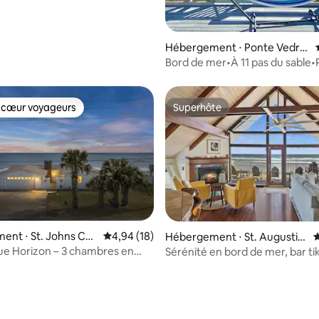
Hébergement ⋅ Ponte Vedra
Beach
Bord de mer•À 11 pas du sable•
privée au bord de l'océan !
 cœur voyageurs
Superhôte
 cœur voyageurs
Superhôte
ent ⋅ St. Johns Co
Évaluation moyenne sur la base de 18 comme
4,94 (18)
Hébergement ⋅ St. Augustin
É
e
ue Horizon – 3 chambres en
Sérénité en bord de mer, bar tik
sur la base de 68 commentaires : 5 sur 5
mer
barbecue