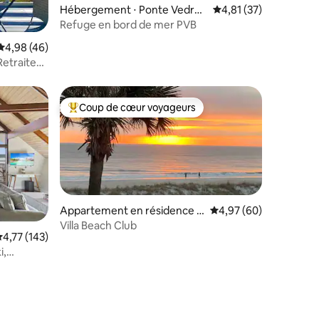
Hébergement ⋅ Ponte Vedra
Évaluation moyenne su
4,81 (37)
Beach
Refuge en bord de mer PVB
Évaluation moyenne sur la base de 46 commentaires : 4,98 sur 5
4,98 (46)
Retraite
Coup de cœur voyageurs
Coups de cœur voyageurs les plus appréciés
Appartement en résidence ⋅
Évaluation moyenne su
4,97 (60)
Ponte Vedra Beach
Villa Beach Club
ntaires : 4,94 sur 5
valuation moyenne sur la base de 143 commentaires : 4,77 sur 5
4,77 (143)
i,