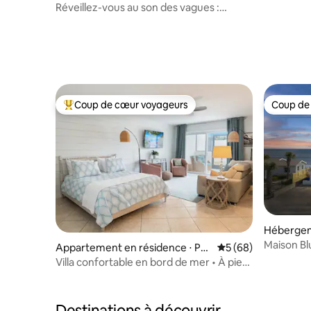
Réveillez-vous au son des vagues :
bonheur en bord de mer
Coup de cœur voyageurs
Coup de
Coups de cœur voyageurs les plus appréciés
Coup de
Hébergem
unty
Maison Bl
Appartement en résidence ⋅ Po
Évaluation moyenne 
5 (68)
bord de 
nte Vedra Beach
Villa confortable en bord de mer • À pied
de l’océan • Sawgrass Beach Club
Destinations à découvrir