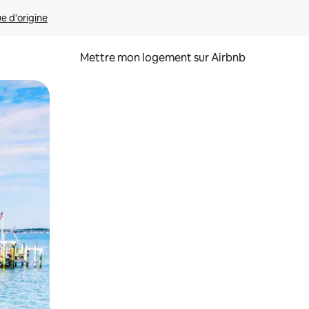
ue d'origine
Mettre mon logement sur Airbnb
sant glisser.