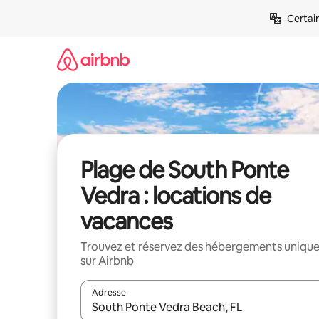
Aller
Certai
directement
au
contenu
Plage de South Ponte
Vedra : locations de
vacances
Trouvez et réservez des hébergements uniqu
sur Airbnb
Adresse
Lorsque les résultats s'affichent, utilisez les flèc