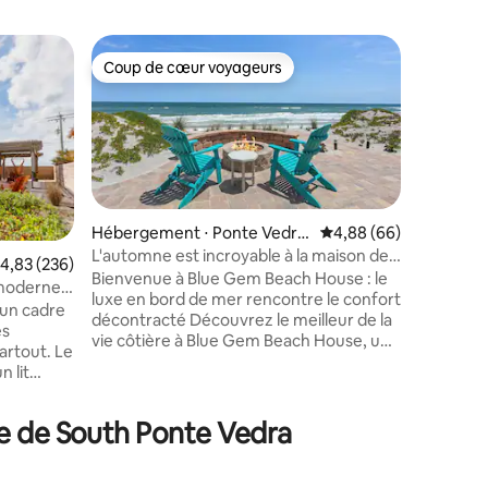
Hébergem
Coup de cœur voyageurs
Coup
Coup de cœur voyageurs
Coups d
y
Eagles Ne
Eagles N
joyau cac
chênes cô
Atlantiqu
véritable
rarement 
résidents
Hébergement ⋅ Ponte Vedra
Évaluation moyenne su
4,88 (66)
sébaste e
Beach
L'automne est incroyable à la maison de
ntaires : 4,91 sur 5
valuation moyenne sur la base de 236 commentaires : 4,83 sur 5
4,83 (236)
kayaks so
plage The Blue Gem
Bienvenue à Blue Gem Beach House : le
i moderne
tranquill
luxe en bord de mer rencontre le confort
 un cadre
Couchages
décontracté Découvrez le meilleur de la
es
chambre, 
vie côtière à Blue Gem Beach House, une
artout. Le
2 chaises
retraite en bord de mer magnifiquement
n lit
de garant
entretenue de 3 chambres et 3 salles de
futon se
rembours
bain à South Ponte Vedra Beach. Avec un
c une
constaté
accès privé à la plage, une vue
ge de South Ponte Vedra
s. Le
panoramique sur l'océan et des
 chambre
équipements bien pensés, ce logement
offre tout ce dont vous avez besoin pour