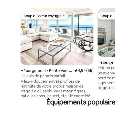
Coup de cœur voyageurs
Coup de
Coup de cœur voyageurs
Coup de
Hébergem
nty
Maison pr
Hébergement ⋅ Ponte Vedra
Évaluation moyenne sur
4,95 (66)
avec gran
Bienvenue
Beach
Un coin de paradis parfait
bord de m
Allez-y doucement et profitez de
logement o
l'intimité de votre propre maison de
plage, u
plage. Soleil, sable, vues magnifiques,
et une im
patio, balcons, jacuzzi, etc. : le cadre idéal
époustoufl
Équipements populaires
pour des vacances actives et amusantes
a pas de 
en famille ou des vacances romantiques
réserve na
et relaxantes. Court trajet en voiture
séjour cal