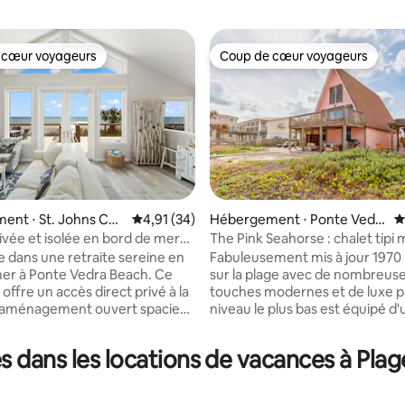
 cœur voyageurs
Coup de cœur voyageurs
 cœur voyageurs
Coup de cœur voyageurs
ent ⋅ St. Johns Cou
Évaluation moyenne sur la base de 34 comme
4,91 (34)
Hébergement ⋅ Ponte Vedr
É
a Beach
ivée et isolée en bord de mer
The Pink Seahorse : chalet tip
 la base de 66 commentaires : 4,95 sur 5
de terrasse
en bord de mer
 dans une retraite sereine en
Fabuleusement mis à jour 1970
er à Ponte Vedra Beach. Ce
sur la plage avec de nombreus
ffre un accès direct privé à la
touches modernes et de luxe p
n aménagement ouvert spacieux
niveau le plus bas est équipé d'u
mense terrasse avec une vue
Queen Size, d'un coin salon (le 
ante sur l'océan. De plus, il n'y
convertit également en lit) ave
 dans les locations de vacances à Pla
maisons derrière, juste une
télévision et d'une salle de bain
turelle paisible, assurant un
niveau principal dispose d'une
me et relaxant. Si vous êtes un
queen, salle de bains, salon très