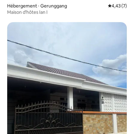
Hébergement ⋅ Gerunggang
Évaluation m
4,43 (7)
Maison d'hôtes Ian I