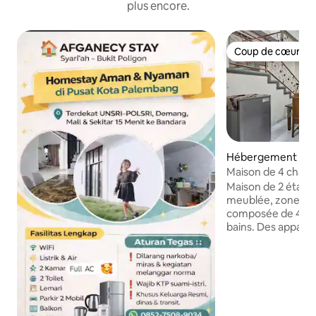
plus encore.
Coup de cœur vo
Coup de cœur vo
Hébergement ⋅ P
Maison de 4 chamb
150Mbps Propre S
Maison de 2 étag
meublée, zone de 
composée de 4 cha
bains. Des appare
comme un logement
pièce assez spacie
des chaises et un
Wi-Fi haut débit gr
150 Mbit/s), équi
Sony et d'une télé