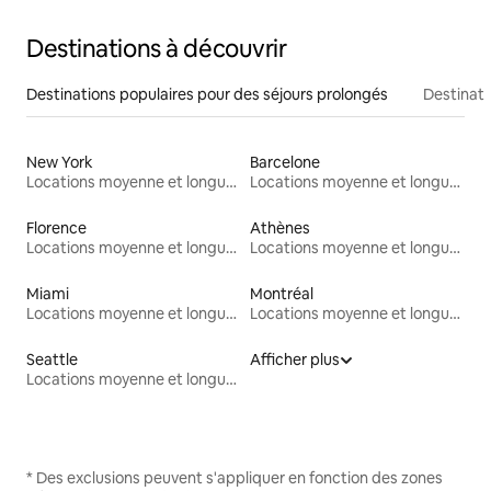
Destinations à découvrir
Destinations populaires pour des séjours prolongés
Destinati
New York
Barcelone
Locations moyenne et longue durée
Locations moyenne et longue durée
Florence
Athènes
Locations moyenne et longue durée
Locations moyenne et longue durée
Miami
Montréal
Locations moyenne et longue durée
Locations moyenne et longue durée
Seattle
Afficher plus
Locations moyenne et longue durée
* Des exclusions peuvent s'appliquer en fonction des zones