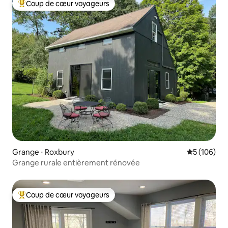
Coup de cœur voyageurs
Coups de cœur voyageurs les plus appréciés
Grange ⋅ Roxbury
Évaluation 
5 (106)
Grange rurale entièrement rénovée
Coup de cœur voyageurs
Coups de cœur voyageurs les plus appréciés