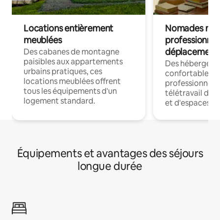
Locations entièrement
Nomades num
meublées
professionnel
déplacement
Des cabanes de montagne
paisibles aux appartements
Des hébergem
urbains pratiques, ces
confortables p
locations meublées offrent
professionnels
tous les équipements d'un
télétravail dis
logement standard.
et d'espaces de
Équipements et avantages des séjours
longue durée