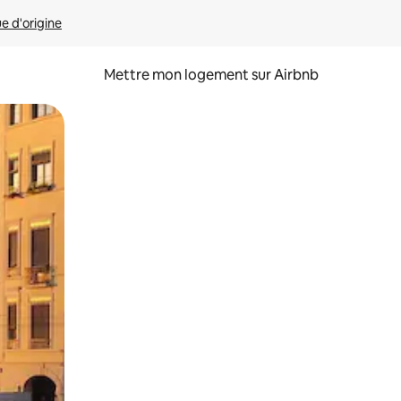
ue d'origine
Mettre mon logement sur Airbnb
sant glisser.