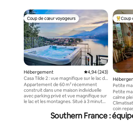
Coup de cœur voyageurs
Coup 
Coup de cœur voyageurs
Coups de
Hébergement
Évaluation moyenne sur 
4,94 (243)
Casa Tilde 2 : vue magnifique sur le lac de
Héberge
Côme – jacuzzi
Appartement de 60 m² récemment
Petite ma
construit dans une maison individuelle
pied
Petite ma
avec parking privé et vue magnifique sur
calme plein pied et mezzanine
le lac et les montagnes. Situé à 3 minutes
Climatisation jardin ombragé
du centre du village et de la plage.
coin repas parking devant maiso
Composé d’une grande cuisine avec
Southern France : équip
places PLAGES 3mn à pied la Verne
salon et canapé-lit double, d’une grande
(surveillee) 
terrasse avec vue sur le lac de Côme,
(restaurant) 
d’une chambre double avec balcon,
(restaura