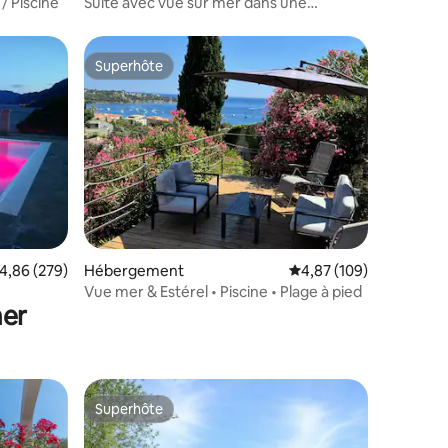
 / Piscine
Suite avec vue sur mer dans une
villa_Expérience exclusive
Superhôte
Superhôte
ntaires : 4,91 sur 5
valuation moyenne sur la base de 279 commentaires : 4,86 sur 5
4,86 (279)
Hébergement
Évaluation moyenne sur
4,87 (109)
Vue mer & Estérel • Piscine • Plage à pied
mer
Superhôte
lus appréciés
Superhôte