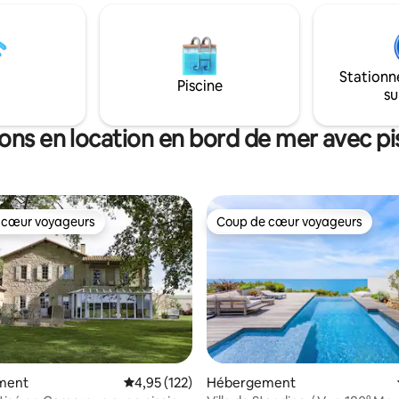
as 10 mn
courses ou pour aller à la plage,
romenade en foret , producteur
sur place. La maison est d’une 
de 90 m2 en duplex avec une t
 à 10 minutes animaux
30 m2 sur la mer. Confort, calme et
Stationn
beauté vous combleront de bo
Piscine
su
ons en location en bord de mer avec pi
 cœur voyageurs
Coup de cœur voyageurs
 cœur voyageurs
Coup de cœur voyageurs
la base de 144 commentaires : 4,98 sur 5
ment
Évaluation moyenne sur la base de 122 comme
4,95 (122)
Hébergement