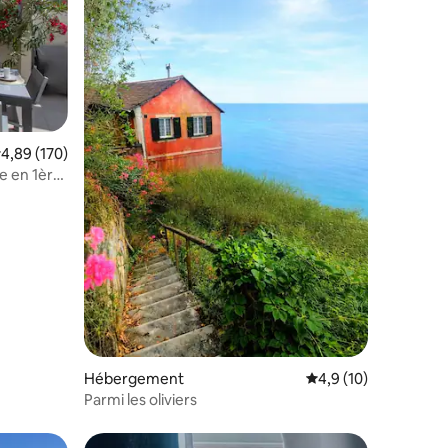
valuation moyenne sur la base de 170 commentaires : 4,89 sur 5
4,89 (170)
ntaires : 4,93 sur 5
e en 1ère
Hébergement
Évaluation moyenne s
4,9 (10)
Parmi les oliviers