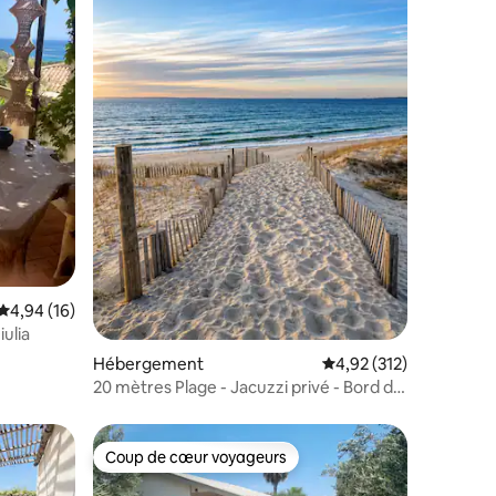
taires : 4,97 sur 5
Évaluation moyenne sur la base de 16 commentaires : 4,94 sur 5
4,94 (16)
iulia
Hébergement
Évaluation moyenne sur
4,92 (312)
20 mètres Plage - Jacuzzi privé - Bord de
mer
Coup de cœur voyageurs
Coup de cœur voyageurs