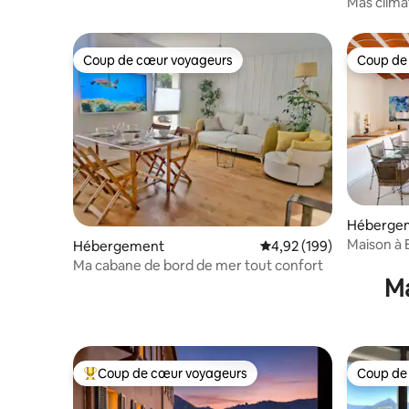
Mas clima
et jacuzzi
Coup de cœur voyageurs
Coup de
Coup de cœur voyageurs
Coup de
Héberge
Maison à 
Hébergement
Évaluation moyenne sur 
4,92 (199)
époustou
Ma cabane de bord de mer tout confort
Ma
Coup de cœur voyageurs
Coup de
Coups de cœur voyageurs les plus appréciés
Coup de