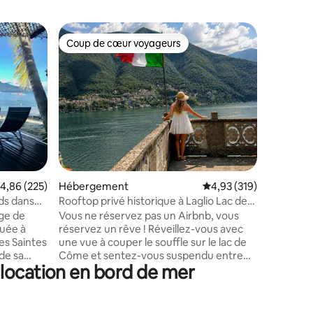
Héberge
Coup de cœur voyageurs
Coup de
Coup de cœur voyageurs
Coup de
Villa vue
plages
Situation
quelques
La villa 
époustou
entourée 
piscine 
partagée
maison mi
la route 
entaires : 4,9 sur 5
valuation moyenne sur la base de 225 commentaires : 4,86 sur 5
4,86 (225)
Hébergement
Évaluation moyenne sur
4,93 (319)
petites p
couverte 
eds dans
Rooftop privé historique à Laglio Lac de
automati
Come
age de
Vous ne réservez pas un Airbnb, vous
sécuriser
tuée à
réservez un rêve ! Réveillez-vous avec
motos/vél
es Saintes
une vue à couper le souffle sur le lac de
de sa
Côme et sentez-vous suspendu entre
 location en bord de mer
rtier
lac et ciel à Laglio, le village célèbre pour
être la maison de George Clooney. Au
és, nul
Lake Como Altana, histoire et design se
ur vos
rencontrent : une rare « altana »