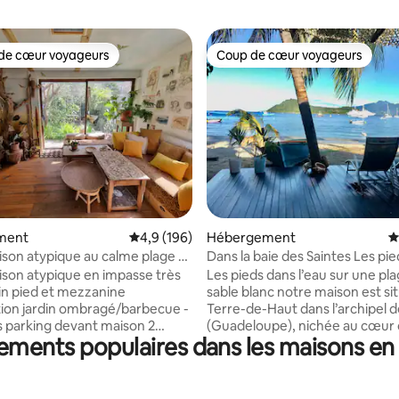
de cœur voyageurs
Coup de cœur voyageurs
 cœur voyageurs les plus appréciés
Coup de cœur voyageurs
la base de 243 commentaires : 4,94 sur 5
ment
Évaluation moyenne sur la base de 196 comm
4,9 (196)
Hébergement
É
ison atypique au calme plage a
Dans la baie des Saintes Les pi
l'eau
ison atypique en impasse très
Les pieds dans l’eau sur une pl
sable blanc notre maison est si
/barbecue -
Terre-de-Haut dans l’archipel d
n 2
(Guadeloupe), nichée au cœur 
ements populaires dans les maisons en
merveilleuse baie et dans le qua
10 mn à pied Fabregas
typique des pêcheurs de Fond de Curé.
10 mn voiture Sablettes
Proche de toutes les commodit
nts, bars, lunapark, marches,
besoin de louer un véhicule po