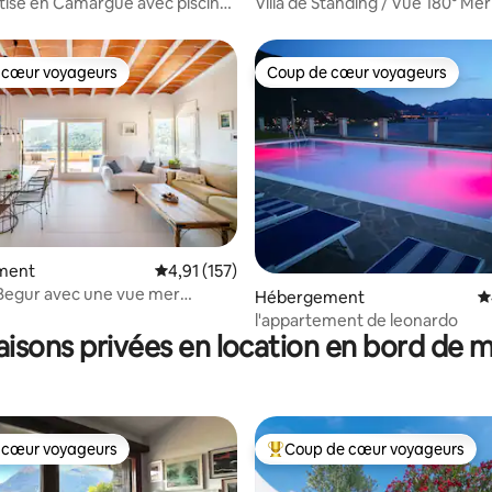
tisé en Camargue avec piscine
Villa de Standing / Vue 180° Mer
 cœur voyageurs
Coup de cœur voyageurs
 cœur voyageurs
Coup de cœur voyageurs
ment
Évaluation moyenne sur la base de 157 comme
4,91 (157)
Begur avec une vue mer
la base de 199 commentaires : 4,92 sur 5
Hébergement
É
flante
l'appartement de leonardo
isons privées en location en bord de 
 cœur voyageurs
Coup de cœur voyageurs
 cœur voyageurs
Coups de cœur voyageurs les p