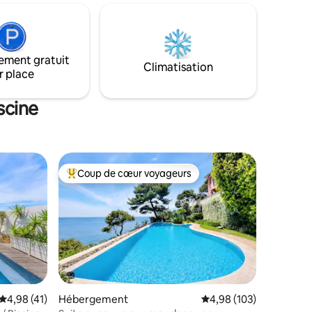
 tout est
vénitienne sur le toit, intérieurs
superficie
chaleureux et confort moderne. À deux
errasse de
pas des promenades et restaurants
gastronomiques, un bijou caché pour
ement gratuit
nheur.
couples et familles désirant vivre l’âme
Climatisation
r place
du lac
scine
Coup de cœur voyageurs
Coups de cœur voyageurs les plus appréciés
ntaires : 4,95 sur 5
Évaluation moyenne sur la base de 41 commentaires : 4,98 sur 5
4,98 (41)
Hébergement
Évaluation moyenne sur
4,98 (103)