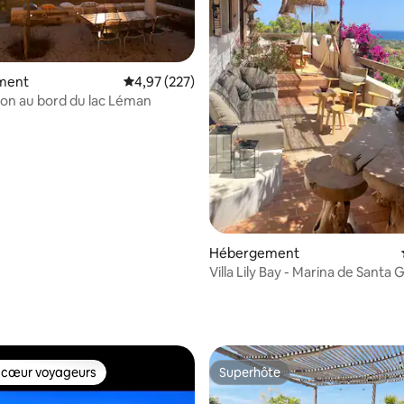
 la base de 87 commentaires : 4,94 sur 5
ment
Évaluation moyenne sur la base de 227 commen
4,97 (227)
son au bord du lac Léman
Hébergement
Villa Lily Bay - Marina de Santa G
 cœur voyageurs
Superhôte
 cœur voyageurs
Superhôte