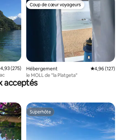
Coup de cœur voyageurs
Coup de cœur voyageurs
taires : 4,95 sur 5
valuation moyenne sur la base de 275 commentaires : 4,93 sur 5
4,93 (275)
Hébergement
Évaluation moyenne sur
4,96 (127)
lac
le MOLL de "la Platgeta"
x acceptés
Superhôte
Superhôte