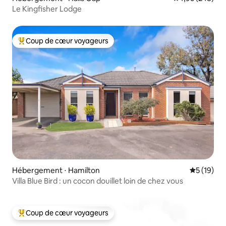
Le Kingfisher Lodge
Coup de cœur voyageurs
Coups de cœur voyageurs les plus appréciés
Hébergement ⋅ Hamilton
Évaluation
5 (19)
Villa Blue Bird : un cocon douillet loin de chez vous
Coup de cœur voyageurs
Coups de cœur voyageurs les plus appréciés