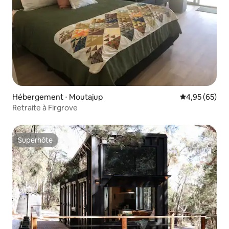
Hébergement ⋅ Moutajup
Évaluation mo
4,95 (65)
Retraite à Firgrove
Superhôte
Superhôte