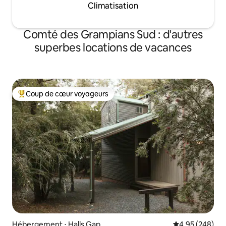
Climatisation
Comté des Grampians Sud : d'autres
superbes locations de vacances
Coup de cœur voyageurs
Coups de cœur voyageurs les plus appréciés
Hébergement ⋅ Halls Gap
Évaluation moy
4,95 (248)