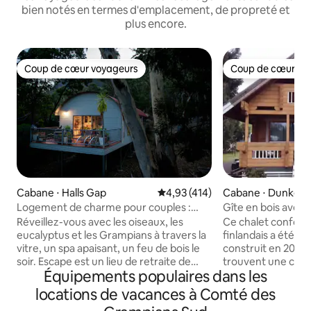
bien notés en termes d'emplacement, de propreté et
plus encore.
Coup de cœur voyageurs
Coup de cœur vo
Coup de cœur voyageurs
Coup de cœur vo
Cabane ⋅ Halls Gap
Évaluation moyenne sur la base 
4,93 (414)
Cabane ⋅ Dunkeld
Logement de charme pour couples :
Gîte en bois avec 
forêt, spa et feu de bois
Réveillez-vous avec les oiseaux, les
Ce chalet confort
eucalyptus et les Grampians à travers la
finlandais a été im
vitre, un spa apaisant, un feu de bois le
construit en 2007. Au premier niveau se
soir. Escape est un lieu de retraite de
trouvent une cuis
Équipements populaires dans les
charme pour les couples, situé sur un
entièrement équip
double bloc forestier privé :
confortable avec
locations de vacances à Comté des
suffisamment proche pour marcher
pierre en son cent