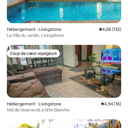
Hébergement ⋅ Livingstone
Évaluation moy
4,68 (132)
La Villa du Jardin, Livingstone
Coup de cœur voyageurs
Coup de cœur voyageurs
Hébergement ⋅ Livingstone
Évaluation mo
4,94 (16)
Nid de tisserands à tête blanche