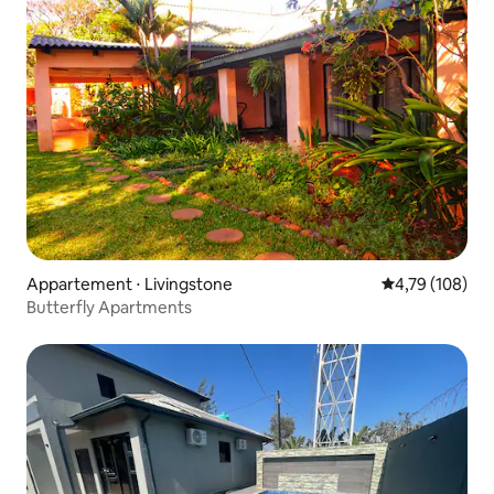
Appartement ⋅ Livingstone
Évaluation moy
4,79 (108)
Butterfly Apartments