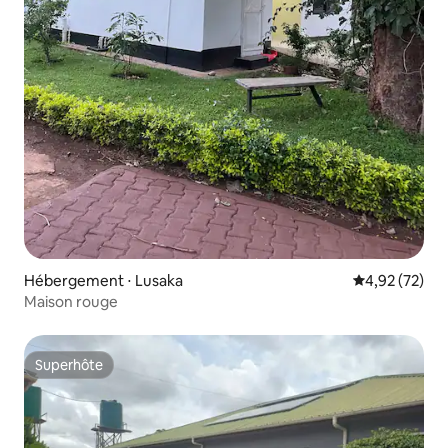
Hébergement ⋅ Lusaka
Évaluation mo
4,92 (72)
Maison rouge
Superhôte
Superhôte