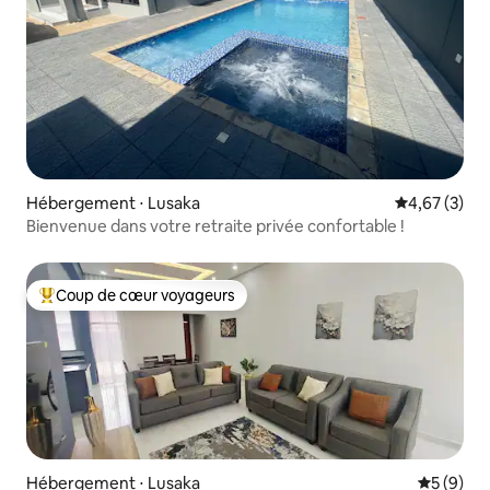
Hébergement ⋅ Lusaka
Évaluation m
4,67 (3)
Bienvenue dans votre retraite privée confortable !
Coup de cœur voyageurs
Coups de cœur voyageurs les plus appréciés
Hébergement ⋅ Lusaka
Évaluatio
5 (9)