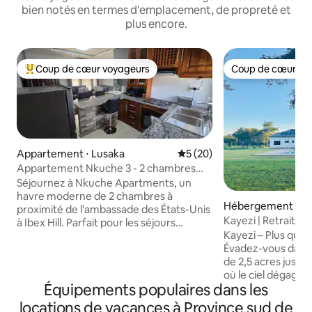
bien notés en termes d'emplacement, de propreté et
plus encore.
Coup de cœur voyageurs
Coup de cœur vo
Coups de cœur voyageurs les plus appréciés
Coup de cœur vo
Appartement ⋅ Lusaka
Évaluation moyenne sur la b
5 (20)
Appartement Nkuche 3 - 2 chambres
modernes Haven Ibex Hill
Séjournez à Nkuche Apartments, un
havre moderne de 2 chambres à
Hébergement ⋅ L
proximité de l'ambassade des États-Unis
Kayezi | Retraite 
à Ibex Hill. Parfait pour les séjours
avec piscine
Kayezi – Plus qu'u
d'affaires ou de loisirs, il offre un salon
Évadez-vous dans u
lumineux, une cuisine entièrement
de 2,5 acres juste 
équipée, des chambres confortables,
où le ciel dégagé, 
une connexion Wi-Fi rapide, la Dstv, des
Équipements populaires dans les
et le confort mod
chambres climatisées, un lave-vaisselle,
idéale. Profitez de la piscine, du salon
un lave-linge, une alimentation de
locations de vacances à Province sud de