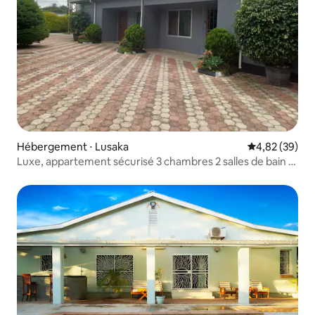
Hébergement ⋅ Lusaka
Évaluation mo
4,82 (39)
Luxe, appartement sécurisé 3 chambres 2 salles de bain |
Énergie solaire et forage