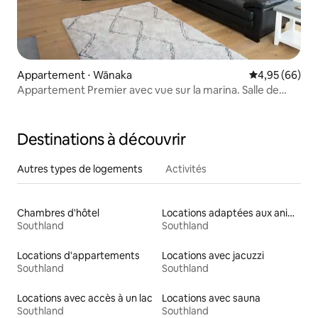
Appartement ⋅ Wānaka
Évaluation mo
4,95 (66)
Appartement Premier avec vue sur la marina. Salle de
sport, piscine, jacuzzi.
Destinations à découvrir
Autres types de logements
Activités
Chambres d'hôtel
Locations adaptées aux animaux
Southland
Southland
Locations d'appartements
Locations avec jacuzzi
Southland
Southland
Locations avec accès à un lac
Locations avec sauna
Southland
Southland