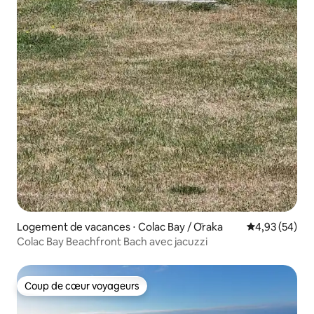
Logement de vacances ⋅ Colac Bay / Ōraka
Évaluation mo
4,93 (54)
Colac Bay Beachfront Bach avec jacuzzi
Coup de cœur voyageurs
Coup de cœur voyageurs