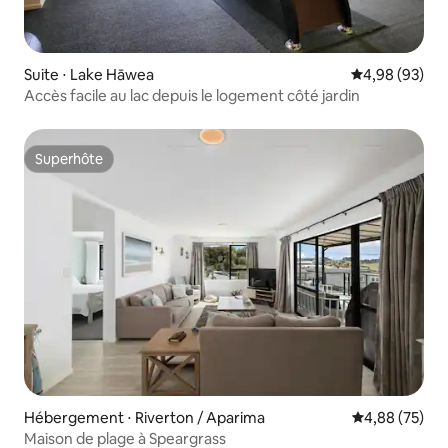
Suite ⋅ Lake Hāwea
Évaluation mo
4,98 (93)
Accès facile au lac depuis le logement côté jardin
Superhôte
Superhôte
Hébergement ⋅ Riverton / Aparima
Évaluation mo
4,88 (75)
Maison de plage à Speargrass