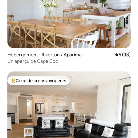
Hébergement ⋅ Riverton / Aparima
Évaluation
5 (98)
Un aperçu de Cape Cod
Coup de cœur voyageurs
Coups de cœur voyageurs les plus appréciés