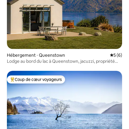
Hébergement ⋅ Queenstown
Évaluatio
5 (6)
Lodge au bord du lac à Queenstown, jacuzzi, propriété
privée
Coup de cœur voyageurs
Coups de cœur voyageurs les plus appréciés