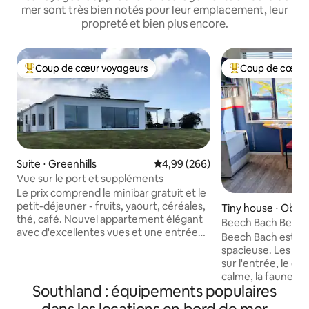
mer sont très bien notés pour leur emplacement, leur
propreté et bien plus encore.
Coup de cœur voyageurs
Coup de cœur 
Coups de cœur voyageurs les plus appréciés
Coups de cœur vo
Suite ⋅ Greenhills
Évaluation moyenne sur la base 
4,99 (266)
Vue sur le port et suppléments
Le prix comprend le minibar gratuit et le
petit-déjeuner - fruits, yaourt, céréales,
Tiny house ⋅ Oban
thé, café. Nouvel appartement élégant
Beech Bach Beachs
avec d'excellentes vues et une entrée
incluse
Beech Bach est un
privée pour un accès facile et une
spacieuse. Les vo
intimité. Vue sur le port, les montagnes,
sur l'entrée, le conf
l'océan, l'estray, les terres agricoles.
calme, la faune et l
Construit en 2019, cet appartement
Southland : équipements populaires
br bach. Comprend la voiture (les
moderne dispose de sa propre salle de
conditions s'appliq