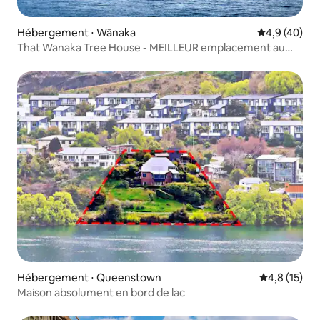
Hébergement ⋅ Wānaka
Évaluation m
4,9 (40)
That Wanaka Tree House - MEILLEUR emplacement au
bord du lac
Hébergement ⋅ Queenstown
Évaluation m
4,8 (15)
Maison absolument en bord de lac