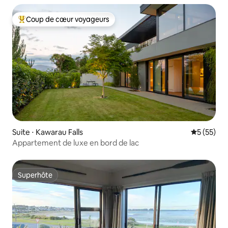
Coup de cœur voyageurs
Coups de cœur voyageurs les plus appréciés
Suite ⋅ Kawarau Falls
Évaluation
5 (55)
Appartement de luxe en bord de lac
Superhôte
Superhôte