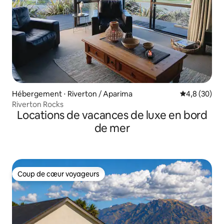
Hébergement ⋅ Riverton / Aparima
Évaluation m
4,8 (30)
Riverton Rocks
Locations de vacances de luxe en bord
de mer
Coup de cœur voyageurs
Coup de cœur voyageurs