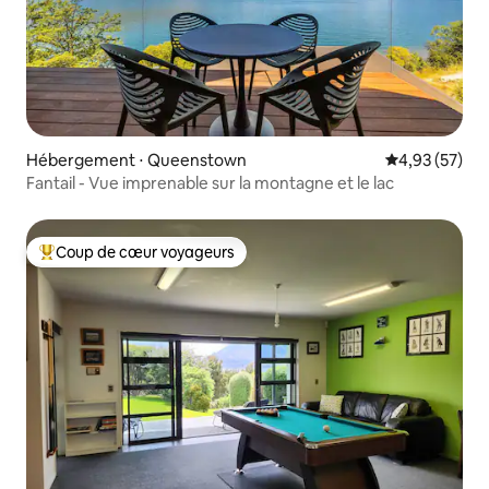
Hébergement ⋅ Queenstown
Évaluation mo
4,93 (57)
Fantail - Vue imprenable sur la montagne et le lac
Coup de cœur voyageurs
Coups de cœur voyageurs les plus appréciés