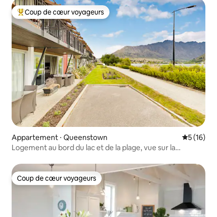
Coup de cœur voyageurs
Coups de cœur voyageurs les plus appréciés
Appartement ⋅ Queenstown
Évaluation
5 (16)
Logement au bord du lac et de la plage, vue sur la
montagne, 3 chambres, 3 salles de bain
Coup de cœur voyageurs
Coup de cœur voyageurs