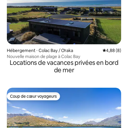
Hébergement ⋅ Colac Bay / Ōraka
Évaluation m
4,88 (8)
Nouvelle maison de plage à Colac Bay
Locations de vacances privées en bord
de mer
Coup de cœur voyageurs
Coup de cœur voyageurs