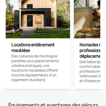
Locations entièrement
Nomades num
meublées
professionnel
déplacement
Des cabanes de montagne
paisibles aux appartements
Des hébergem
urbains pratiques, ces
confortables p
locations meublées offrent
professionnels
tous les équipements d'un
télétravail dis
logement standard.
et d'espaces de
Équipements et avantages des séjours