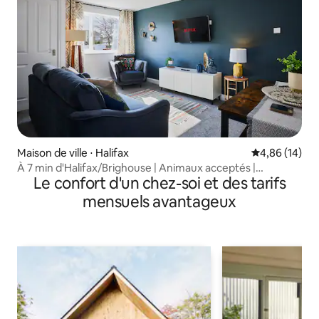
Maison de ville ⋅ Halifax
Évaluation mo
4,86 (14)
À 7 min d'Halifax/Brighouse | Animaux acceptés |
Le confort d'un chez-soi et des tarifs
Stationnement pour 2 voitures
mensuels avantageux