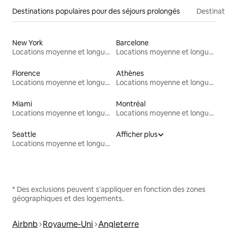
Destinations populaires pour des séjours prolongés
Destinati
New York
Barcelone
Locations moyenne et longue durée
Locations moyenne et longue durée
Florence
Athènes
Locations moyenne et longue durée
Locations moyenne et longue durée
Miami
Montréal
Locations moyenne et longue durée
Locations moyenne et longue durée
Seattle
Afficher plus
Locations moyenne et longue durée
* Des exclusions peuvent s'appliquer en fonction des zones
géographiques et des logements.
Airbnb
Royaume-Uni
Angleterre