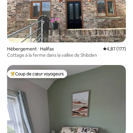
Hébergement ⋅ Halifax
Évaluation moy
4,87 (177)
Cottage à la ferme dans la vallée de Shibden
Coup de cœur voyageurs
Coups de cœur voyageurs les plus appréciés