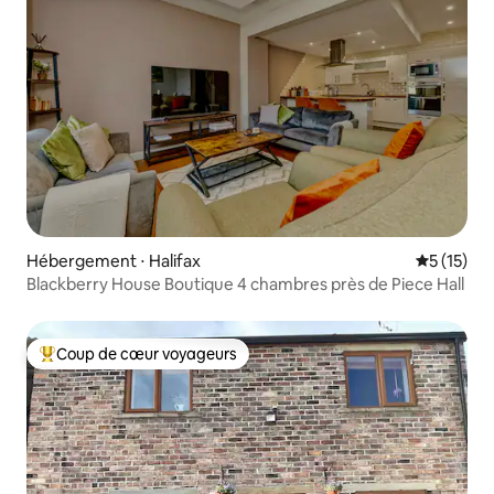
Hébergement ⋅ Halifax
Évaluation
5 (15)
Blackberry House Boutique 4 chambres près de Piece Hall
Coup de cœur voyageurs
Coups de cœur voyageurs les plus appréciés