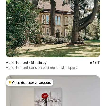
Appartement ⋅ Strathroy
Évaluatio
5 (11)
Appartement dans un bâtiment historique 2
Coup de cœur voyageurs
Coups de cœur voyageurs les plus appréciés