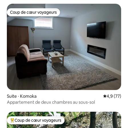
Coup de cœur voyageurs
Coup de cœur voyageurs
Suite ⋅ Komoka
Évaluation m
4,9 (77)
Appartement de deux chambres au sous-sol
Coup de cœur voyageurs
Coups de cœur voyageurs les plus appréciés