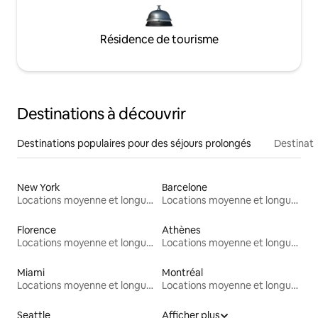
Résidence de tourisme
Destinations à découvrir
Destinations populaires pour des séjours prolongés
Destinati
New York
Barcelone
Locations moyenne et longue durée
Locations moyenne et longue durée
Florence
Athènes
Locations moyenne et longue durée
Locations moyenne et longue durée
Miami
Montréal
Locations moyenne et longue durée
Locations moyenne et longue durée
Seattle
Afficher plus