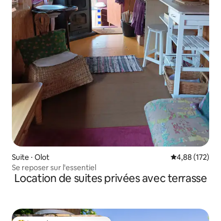
Suite ⋅ Olot
Évaluation moy
4,88 (172)
Se reposer sur l'essentiel
Location de suites privées avec terrasse