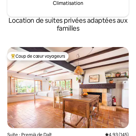
Climatisation
Location de suites privées adaptées aux
familles
Coup de cœur voyageurs
Coups de cœur voyageurs les plus appréciés
Suite ⋅ Premià de Dalt
Évaluation moy
4,93 (145)