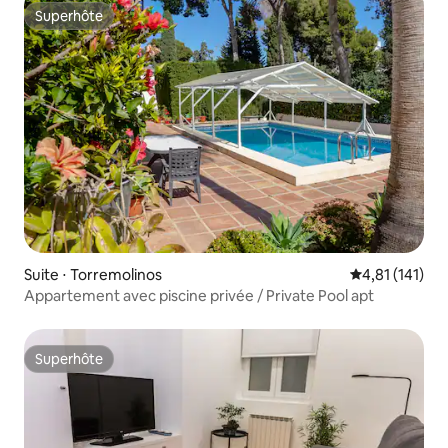
Superhôte
Superhôte
Suite ⋅ Torremolinos
Évaluation moy
4,81 (141)
Appartement avec piscine privée / Private Pool apt
Superhôte
Superhôte