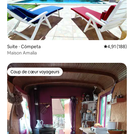
Suite ⋅ Cómpeta
Évaluation moy
4,91 (188)
Maison Amalia
Coup de cœur voyageurs
Coup de cœur voyageurs