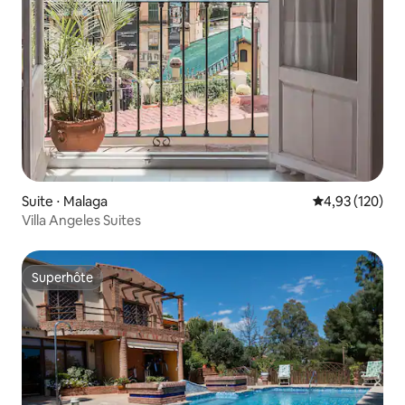
Suite ⋅ Malaga
Évaluation moy
4,93 (120)
Villa Angeles Suites
Superhôte
Superhôte