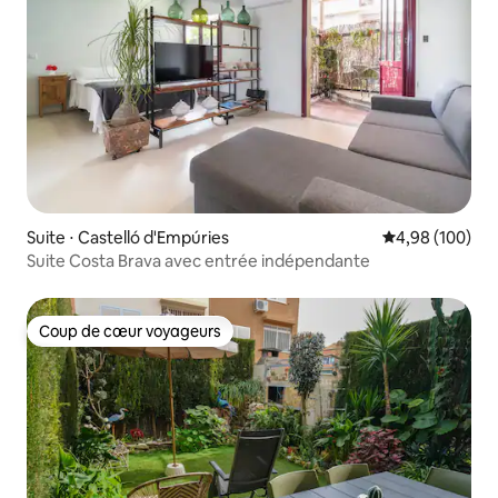
Suite ⋅ Castelló d'Empúries
Évaluation moy
4,98 (100)
Suite Costa Brava avec entrée indépendante
Coup de cœur voyageurs
Coup de cœur voyageurs