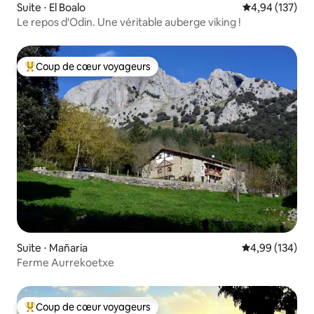
Suite ⋅ El Boalo
Évaluation moy
4,94 (137)
Le repos d'Odin. Une véritable auberge viking !
Coup de cœur voyageurs
Coups de cœur voyageurs les plus appréciés
Suite ⋅ Mañaria
Évaluation moy
4,99 (134)
Ferme Aurrekoetxe
Coup de cœur voyageurs
Coups de cœur voyageurs les plus appréciés