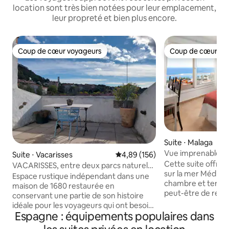
location sont très bien notées pour leur emplacement,
leur propreté et bien plus encore.
Coup de cœur voyageurs
Coup de cœur vo
Coup de cœur voyageurs
Coup de cœur vo
Suite ⋅ Malaga
Vue imprenable sur
Suite ⋅ Vacarisses
Évaluation moyenne sur la base 
4,89 (156)
Cette suite offre
VACARISSES, entre deux parcs naturels
sur la mer Médite
et près de BCN
Espace rustique indépendant dans une
chambre et terras
maison de 1680 restaurée en
peut-être de regard
conservant une partie de son histoire
sur l'eau. Il est or
idéale pour les voyageurs qui ont besoin
lumineux et confort
Espagne : équipements populaires dans
de faire un rêve réparateur prendre un
récemment rénov
bon bain et prévoient d'être dehors