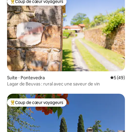
Coup de cœur voyageurs
Coups de cœur voyageurs les plus appréciés
Suite ⋅ Pontevedra
Évaluation
5 (49)
Lagar de Beuvas : rural avec une saveur de vin
Coup de cœur voyageurs
Coups de cœur voyageurs les plus appréciés