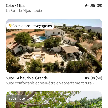
Suite ⋅ Mijas
Évaluation mo
4,95 (39)
La Famille Mijas studio
Coup de cœur voyageurs
Coups de cœur voyageurs les plus appréciés
Suite ⋅ Alhaurín el Grande
Évaluation mo
4,98 (50)
Suite confortable et bien-être en appartement rural -
Coucher de soleil
Superhôte
Superhôte