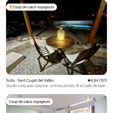
Coup de cœur voyageurs
Coups de cœur voyageurs les plus appréciés
Suite ⋅ Sant Cugat del Vallès
Évaluation moy
4,94 (101)
Studio cosy avec piscine : entrée privée, lit et salle de bain
Coup de cœur voyageurs
Coup de cœur voyageurs