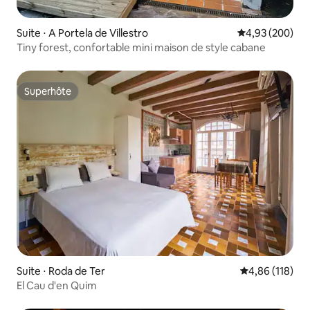
Suite ⋅ A Portela de Villestro
Évaluation moy
4,93 (200)
Tiny forest, confortable mini maison de style cabane
Superhôte
Superhôte
Suite ⋅ Roda de Ter
Évaluation moy
4,86 (118)
El Cau d'en Quim