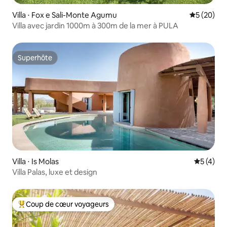
Villa ⋅ Fox e Sali-Monte Agumu
Évaluation
5 (20)
Villa avec jardin 1000m à 300m de la mer à PULA
Superhôte
Superhôte
Villa ⋅ Is Molas
Évaluatio
5 (4)
Villa Palas, luxe et design
Coup de cœur voyageurs
Coups de cœur voyageurs les plus appréciés