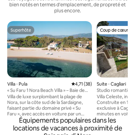
bien notés en termes d'emplacement, de propreté et
plus encore.
Superhôte
Coup de cœur vo
Superhôte
Coup de cœur vo
Villa ⋅ Pula
Évaluation moyenne sur la base
4,71 (38)
Suite ⋅ Cagliari
« Su Faru 1 Nora Beach Villa » – Baie de
Studio romantique 
Nora, Sardaigne
Sardaigne
Villa de luxe surplombant la plage de
Villa Celeste, inti
Nora, sur la côte sud de la Sardaigne,
Construite en 1960,
faisant partie du domaine privé « Su
exclusive à Cagliar
Faru », avec accès en voiture par un
minutes en voiture 
Équipements populaires dans les
portail électrique. Le cadre est
est très privée, e
merveilleusement privé et paisible, ce
accès direct à la p
locations de vacances à proximité de
qui permet aux voyageurs de profiter
passant par les roc