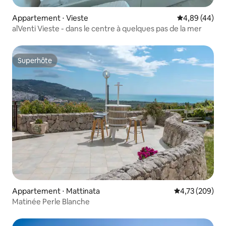
Appartement ⋅ Vieste
Évaluation mo
4,89 (44)
alVenti Vieste - dans le centre à quelques pas de la mer
Superhôte
Superhôte
Appartement ⋅ Mattinata
Évaluation moy
4,73 (209)
Matinée Perle Blanche