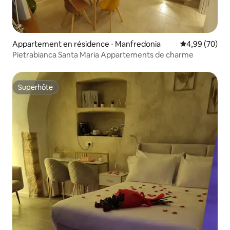
Appartement en résidence ⋅ Manfredonia
Évaluation mo
4,99 (70)
Pietrabianca Santa Maria Appartements de charme
Superhôte
Superhôte