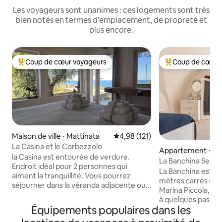
Les voyageurs sont unanimes : ces logements sont très
bien notés en termes d'emplacement, de propreté et
plus encore.
Coup de cœur voyageurs
Coup de cœur 
Coups de cœur voyageurs les plus appréciés
Coups de cœur vo
Maison de ville ⋅ Mattinata
Évaluation moyenne sur la base 
4,98 (121)
La Casina et le Corbezzolo
Appartement ⋅ Vi
la Casina est entourée de verdure.
La Banchina Sea V
Endroit idéal pour 2 personnes qui
ville près de la pla
La Banchina est u
aiment la tranquillité. Vous pourrez
mètres carrés don
séjourner dans la véranda adjacente ou
Marina Piccola, da
vous déplacer dans la pelouse à l'ombre
à quelques pas des
de l'arbousier et profiter du fabuleux
Équipements populaires dans les
d'intérêt et de l
panorama. La Casina est sur deux
pour l'excursion d