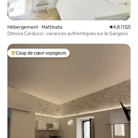
Hébergement ⋅ Mattinata
Évaluation mo
4,8 (132)
Dimora Carducci : vacances authentiques sur le Gargano
Coup de cœur voyageurs
Coups de cœur voyageurs les plus appréciés