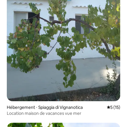
Hébergement ⋅ Spiaggia di Vignanotica
Évaluation
5 (15)
Location maison de vacances vue mer