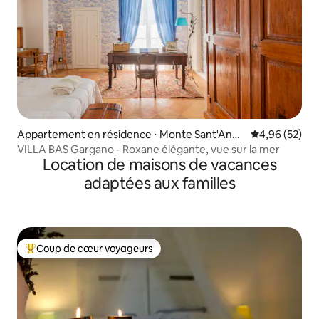
Appartement en résidence ⋅ Monte Sant'Ange
Évaluation mo
4,96 (52)
lo
VILLA BAS Gargano - Roxane élégante, vue sur la mer
Location de maisons de vacances
adaptées aux familles
Coup de cœur voyageurs
Coups de cœur voyageurs les plus appréciés