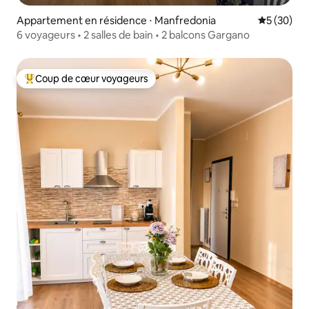
Appartement en résidence ⋅ Manfredonia
Évaluation
5 (30)
6 voyageurs • 2 salles de bain • 2 balcons Gargano
Coup de cœur voyageurs
Coups de cœur voyageurs les plus appréciés