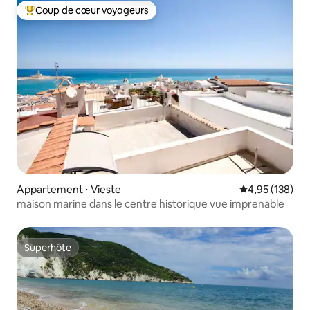
Coup de cœur voyageurs
Coups de cœur voyageurs les plus appréciés
Appartement ⋅ Vieste
Évaluation moy
4,95 (138)
maison marine dans le centre historique vue imprenable
Superhôte
Superhôte