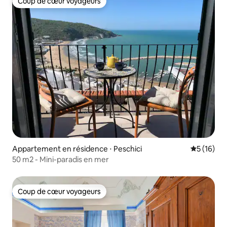
Coup de cœur voyageurs
Coup de cœur voyageurs
Appartement en résidence ⋅ Peschici
Évaluation
5 (16)
50 m2 - Mini-paradis en mer
Coup de cœur voyageurs
Coup de cœur voyageurs