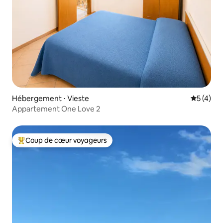
Hébergement ⋅ Vieste
Évaluatio
5 (4)
Appartement One Love 2
Coup de cœur voyageurs
Coups de cœur voyageurs les plus appréciés