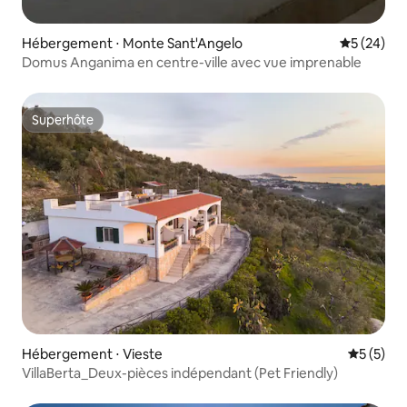
Hébergement ⋅ Monte Sant'Angelo
Évaluation
5 (24)
Domus Anganima en centre-ville avec vue imprenable
Superhôte
Superhôte
Hébergement ⋅ Vieste
Évaluatio
5 (5)
VillaBerta_Deux-pièces indépendant (Pet Friendly)