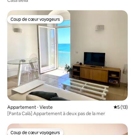
Casa Bella
Coup de cœur voyageurs
Coup de cœur voyageurs
Appartement ⋅ Vieste
Évaluation
5 (13)
[Panta Calà] Appartement à deux pas de la mer
Coup de cœur voyageurs