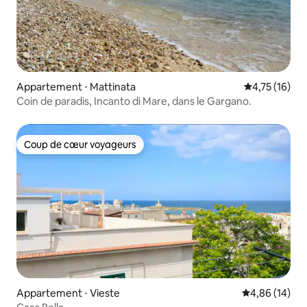
Appartement ⋅ Mattinata
Évaluation mo
4,75 (16)
Coin de paradis, Incanto di Mare, dans le Gargano.
Coup de cœur voyageurs
Coup de cœur voyageurs
Appartement ⋅ Vieste
Évaluation mo
4,86 (14)