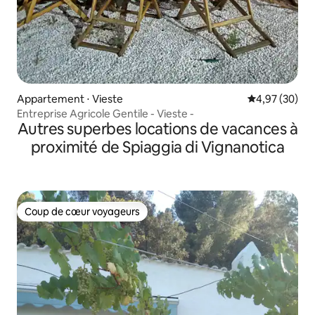
Appartement ⋅ Vieste
Évaluation mo
4,97 (30)
Entreprise Agricole Gentile - Vieste -
Autres superbes locations de vacances à
proximité de Spiaggia di Vignanotica
Coup de cœur voyageurs
Coup de cœur voyageurs