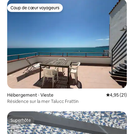
Coup de cœur voyageurs
Coup de cœur voyageurs
Hébergement ⋅ Vieste
Évaluation mo
4,95 (21)
Résidence sur la mer Talucc Frattin
Superhôte
Superhôte