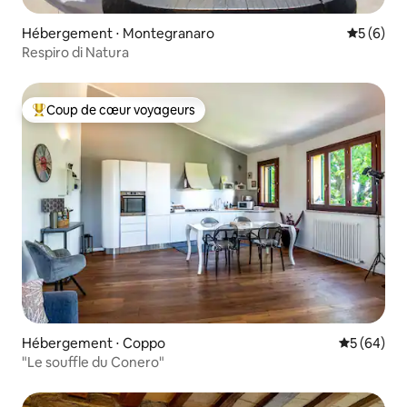
Hébergement ⋅ Montegranaro
Évaluatio
5 (6)
Respiro di Natura
Coup de cœur voyageurs
Coups de cœur voyageurs les plus appréciés
Hébergement ⋅ Coppo
Évaluation
5 (64)
"Le souffle du Conero"