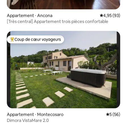
Appartement ⋅ Ancona
Évaluation mo
4,95 (93)
[Très central] Appartement trois pièces confortable
Coup de cœur voyageurs
Coups de cœur voyageurs les plus appréciés
Appartement ⋅ Montecosaro
Évaluation
5 (56)
Dimora VistaMare 2.0