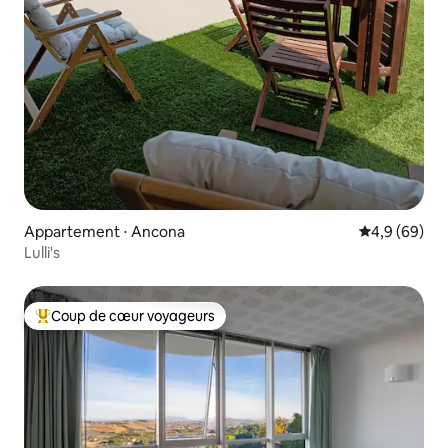
Appartement ⋅ Ancona
Évaluation m
4,9 (69)
Lulli's
Coup de cœur voyageurs
Coups de cœur voyageurs les plus appréciés