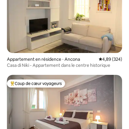
Appartement en résidence ⋅ Ancona
Évaluation moy
4,89 (324)
Casa di Niki - Appartement dans le centre historique
Coup de cœur voyageurs
Coups de cœur voyageurs les plus appréciés