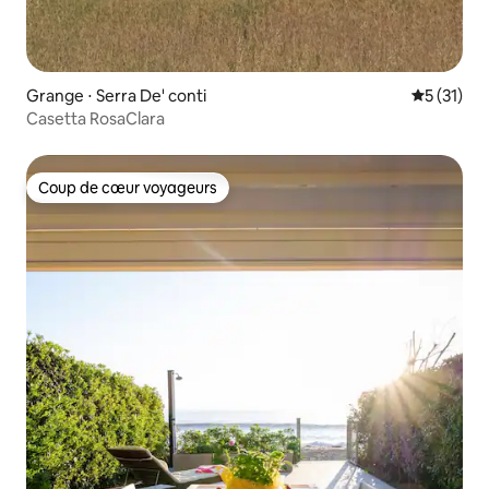
Grange ⋅ Serra De' conti
Évaluation
5 (31)
Casetta RosaClara
Coup de cœur voyageurs
Coup de cœur voyageurs