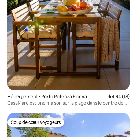
Hébergement ⋅ Porto Potenza Picena
Évaluation mo
4,94 (18)
CasaMare est une maison sur la plage dans le centre de
l'Italie
Coup de cœur voyageurs
Coup de cœur voyageurs