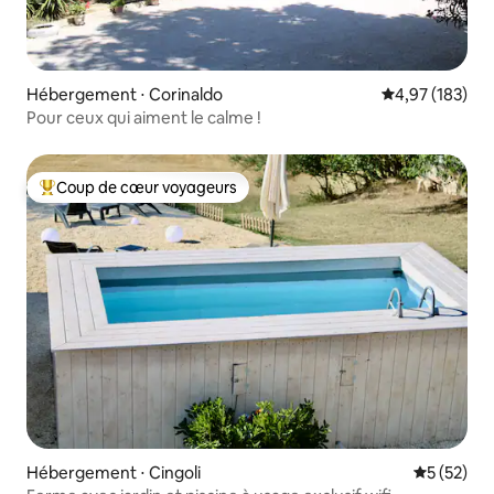
Hébergement ⋅ Corinaldo
Évaluation moy
4,97 (183)
Pour ceux qui aiment le calme !
Coup de cœur voyageurs
Coups de cœur voyageurs les plus appréciés
Hébergement ⋅ Cingoli
Évaluation
5 (52)