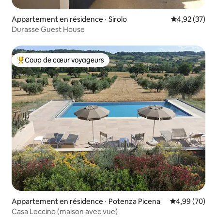
Appartement en résidence ⋅ Sirolo
Évaluation mo
4,92 (37)
Durasse Guest House
Coup de cœur voyageurs
Coups de cœur voyageurs les plus appréciés
Appartement en résidence ⋅ Potenza Picena
Évaluation mo
4,99 (70)
Casa Leccino (maison avec vue)