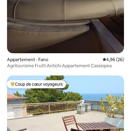
Appartement ⋅ Fano
Évaluation mo
4,96 (26)
Agritourisme Frutti Antichi Appartement Cassiopea
Coup de cœur voyageurs
Coups de cœur voyageurs les plus appréciés