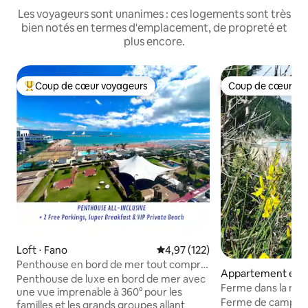
Les voyageurs sont unanimes : ces logements sont très
bien notés en termes d'emplacement, de propreté et
plus encore.
Coup de cœur voyageurs
Coup de cœur vo
Coups de cœur voyageurs les plus appréciés
Coup de cœur vo
Loft ⋅ Fano
Évaluation moyenne sur la base 
4,97 (122)
Penthouse en bord de mer tout compris
Appartement en r
pour les familles
Penthouse de luxe en bord de mer avec
Polverigi
Ferme dans la nat
une vue imprenable à 360° pour les
Ferme de campagn
familles et les grands groupes allant