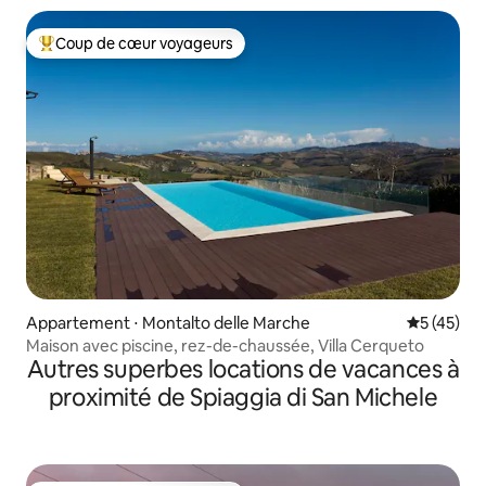
Coup de cœur voyageurs
Coups de cœur voyageurs les plus appréciés
Appartement ⋅ Montalto delle Marche
Évaluation
5 (45)
Maison avec piscine, rez-de-chaussée, Villa Cerqueto
Autres superbes locations de vacances à
proximité de Spiaggia di San Michele