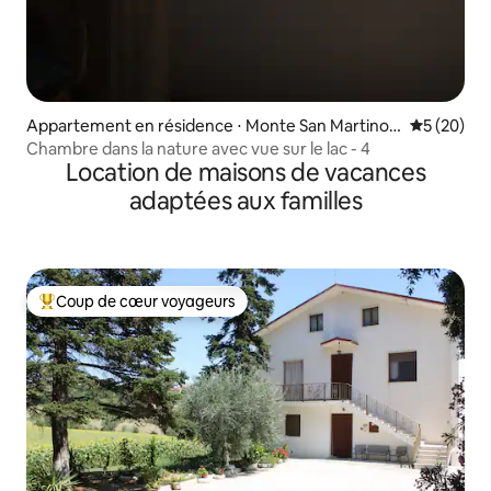
Appartement en résidence ⋅ Monte San Martino
Évaluation
5 (20)
(MC)
Chambre dans la nature avec vue sur le lac - 4
Location de maisons de vacances
adaptées aux familles
Coup de cœur voyageurs
Coups de cœur voyageurs les plus appréciés