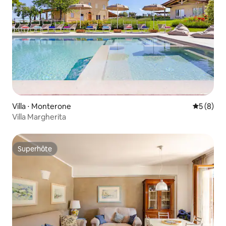
Villa ⋅ Monterone
Évaluatio
5 (8)
Villa Margherita
Superhôte
Superhôte