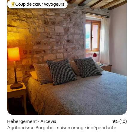
Coup de cœur voyageurs
Coups de cœur voyageurs les plus appréciés
Hébergement ⋅ Arcevia
Évaluation
5 (10)
Agritourisme Borgobo' maison orange indépendante