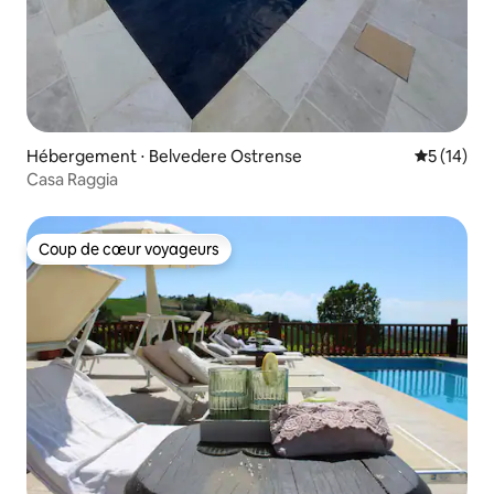
Hébergement ⋅ Belvedere Ostrense
Évaluation
5 (14)
Casa Raggia
Coup de cœur voyageurs
Coup de cœur voyageurs