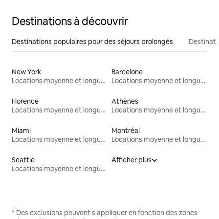
Destinations à découvrir
Destinations populaires pour des séjours prolongés
Destinati
New York
Barcelone
Locations moyenne et longue durée
Locations moyenne et longue durée
Florence
Athènes
Locations moyenne et longue durée
Locations moyenne et longue durée
Miami
Montréal
Locations moyenne et longue durée
Locations moyenne et longue durée
Seattle
Afficher plus
Locations moyenne et longue durée
* Des exclusions peuvent s'appliquer en fonction des zones