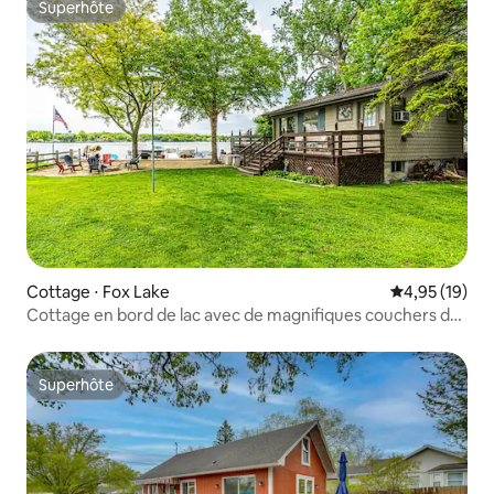
Superhôte
Superhôte
Cottage ⋅ Fox Lake
Évaluation mo
4,95 (19)
Cottage en bord de lac avec de magnifiques couchers de
soleil
Superhôte
Superhôte