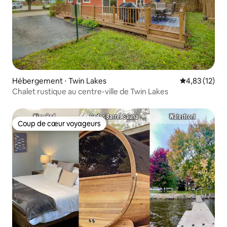
Hébergement ⋅ Twin Lakes
Évaluation mo
4,83 (12)
Chalet rustique au centre-ville de Twin Lakes
Coup de cœur voyageurs
Coup de cœur voyageurs