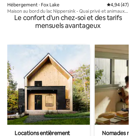
Hébergement ⋅ Fox Lake
Évaluation mo
4,94 (47)
Maison au bord du lac Nippersink - Quai privé et animaux
Le confort d'un chez-soi et des tarifs
acceptés !
mensuels avantageux
Locations entièrement
Nomades num