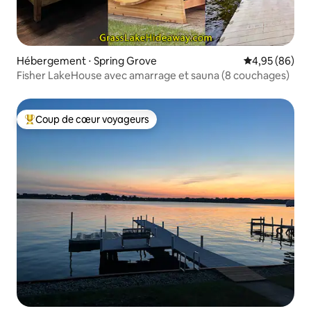
Hébergement ⋅ Spring Grove
Évaluation mo
4,95 (86)
Fisher LakeHouse avec amarrage et sauna (8 couchages)
Coup de cœur voyageurs
Coups de cœur voyageurs les plus appréciés