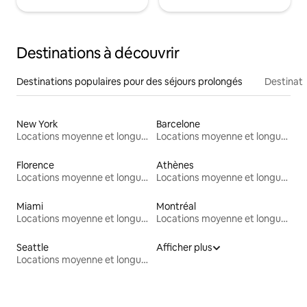
Destinations à découvrir
Destinations populaires pour des séjours prolongés
Destinati
New York
Barcelone
Locations moyenne et longue durée
Locations moyenne et longue durée
Florence
Athènes
Locations moyenne et longue durée
Locations moyenne et longue durée
Miami
Montréal
Locations moyenne et longue durée
Locations moyenne et longue durée
Seattle
Afficher plus
Locations moyenne et longue durée