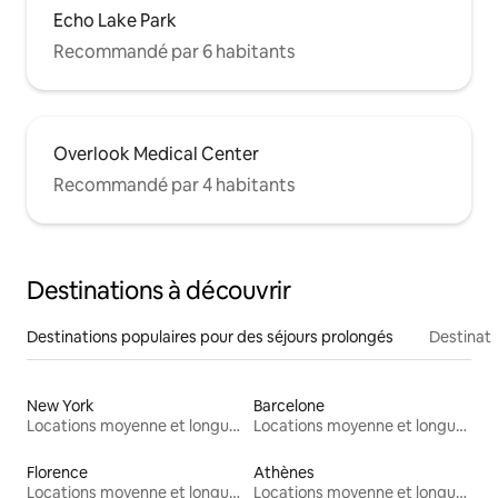
Echo Lake Park
Recommandé par 6 habitants
Overlook Medical Center
Recommandé par 4 habitants
Destinations à découvrir
Destinations populaires pour des séjours prolongés
Destinati
New York
Barcelone
Locations moyenne et longue durée
Locations moyenne et longue durée
Florence
Athènes
Locations moyenne et longue durée
Locations moyenne et longue durée