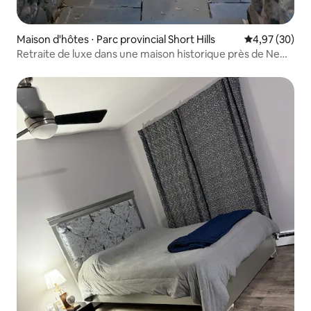
Maison d'hôtes ⋅ Parc provincial Short Hills
Évaluation mo
4,97 (30)
Retraite de luxe dans une maison historique près de New
York