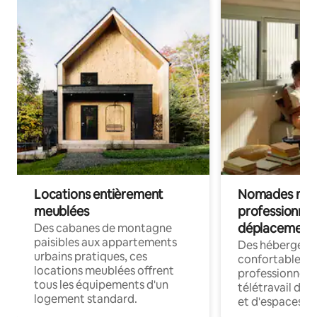
Locations entièrement
Nomades num
meublées
professionnel
déplacement
Des cabanes de montagne
paisibles aux appartements
Des hébergem
urbains pratiques, ces
confortables p
locations meublées offrent
professionnels
tous les équipements d'un
télétravail dis
logement standard.
et d'espaces de