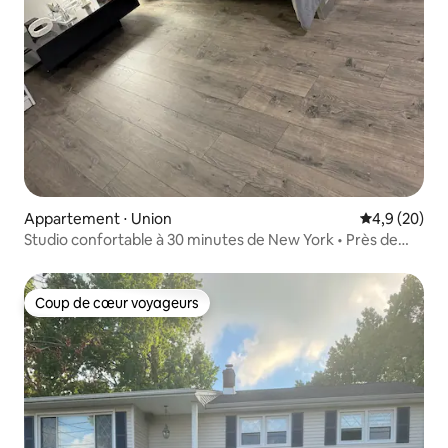
Appartement ⋅ Union
Évaluation m
4,9 (20)
Studio confortable à 30 minutes de New York • Près de
Newark et MetLife
Coup de cœur voyageurs
Coup de cœur voyageurs