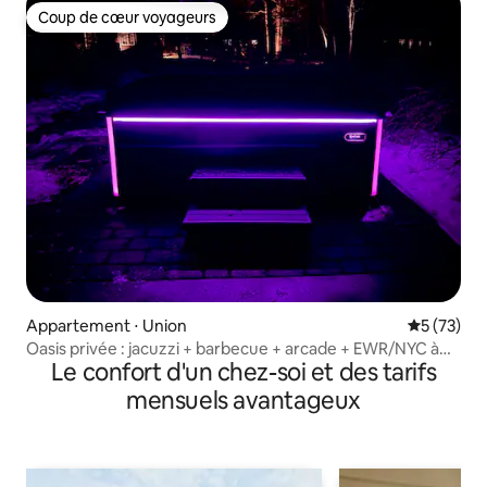
Coup de cœur voyageurs
Coup de cœur voyageurs
Appartement ⋅ Union
Évaluation
5 (73)
Oasis privée : jacuzzi + barbecue + arcade + EWR/NYC à
Le confort d'un chez-soi et des tarifs
10 min
mensuels avantageux