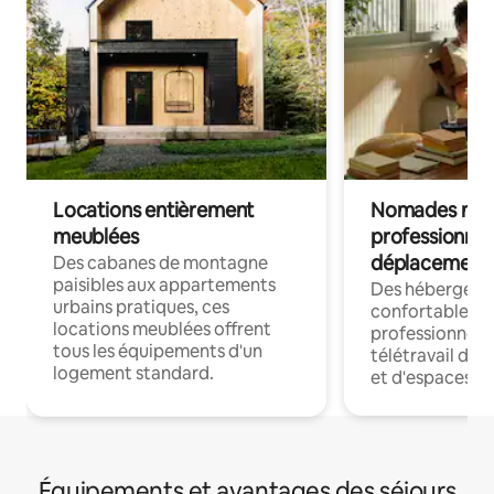
Locations entièrement
Nomades num
meublées
professionnel
déplacement
Des cabanes de montagne
paisibles aux appartements
Des hébergem
urbains pratiques, ces
confortables p
locations meublées offrent
professionnels
tous les équipements d'un
télétravail dis
logement standard.
et d'espaces de
Équipements et avantages des séjours