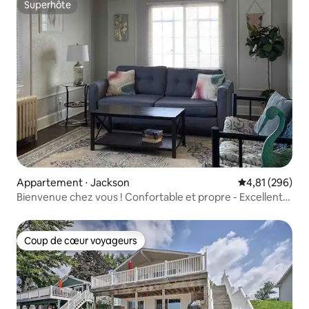
Superhôte
Superhôte
Appartement ⋅ Jackson
Évaluation moy
4,81 (296)
Bienvenue chez vous ! Confortable et propre - Excellent
emplacement et rapport qualité-prix !
Coup de cœur voyageurs
Coup de cœur voyageurs