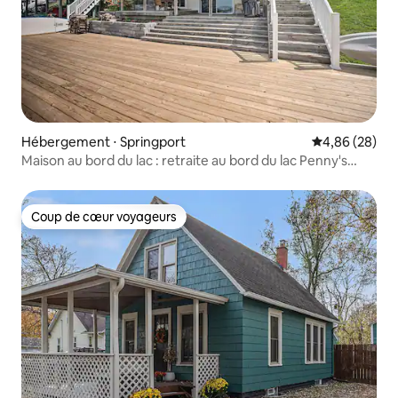
Hébergement ⋅ Springport
Évaluation mo
4,86 (28)
Maison au bord du lac : retraite au bord du lac Penny's
Northern View
Coup de cœur voyageurs
Coup de cœur voyageurs