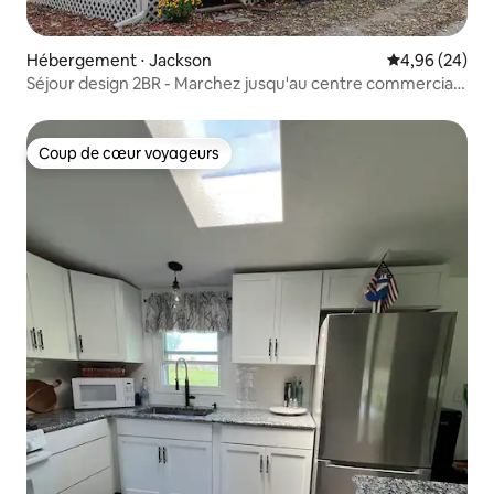
Hébergement ⋅ Jackson
Évaluation mo
4,96 (24)
Séjour design 2BR - Marchez jusqu'au centre commercial
et au restaurant !
Coup de cœur voyageurs
Coup de cœur voyageurs