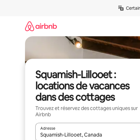
Aller
Certai
directement
au
contenu
Squamish-Lillooet :
locations de vacances
dans des cottages
Trouvez et réservez des cottages uniques sur
Airbnb
Adresse
Lorsque les résultats s'affichent, utilisez les flèc