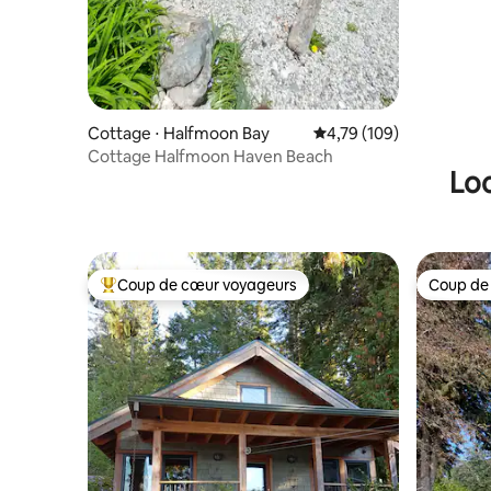
Cottage ⋅ Halfmoon Bay
Évaluation moyenne sur
4,79 (109)
Cottage Halfmoon Haven Beach
Loc
Coup de cœur voyageurs
Coup de
Coups de cœur voyageurs les plus appréciés
Coup de