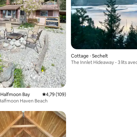
la base de 238 commentaires : 4,97 sur 5
Cottage ⋅ Sechelt
The Innlet Hideaway - 3 lits ave
l'océan
 Halfmoon Bay
Évaluation moyenne sur la base de 109 comme
4,79 (109)
Halfmoon Haven Beach