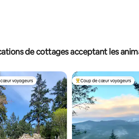
 la base de 109 commentaires : 4,79 sur 5
ations de cottages acceptant les ani
 cœur voyageurs
Coup de cœur voyageurs
 cœur voyageurs
Coups de cœur voyageurs les p