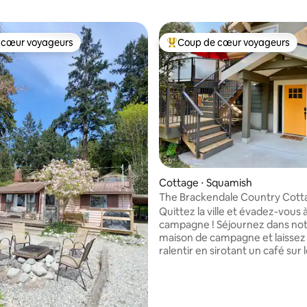
 cœur voyageurs
Coup de cœur voyageurs
 cœur voyageurs
Coups de cœur voyageurs les p
 la base de 112 commentaires : 4,88 sur 5
Cottage ⋅ Squamish
The Brackendale Country Cott
Quittez la ville et évadez-vous à
campagne ! Séjournez dans no
maison de campagne et laissez
ralentir en sirotant un café sur
et en admirant les montagnes. 
l'aventure est à seulement 5 m
dans toutes les directions ou v
pouvez simplement vous détend