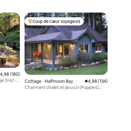
Coup de cœur voyageurs
lus appréciés
Coups de cœur voyageurs les plus appréciés
valuation moyenne sur la base de 180 commentaires : 4,98 sur 5
4,98 (180)
 (Iris) -
Cottage ⋅ Halfmoon Bay
Évaluation moyenne sur
4,98 (134)
Charmant chalet et jacuzzi (Poppies)
Sunshine Coast
ntaires : 4,83 sur 5