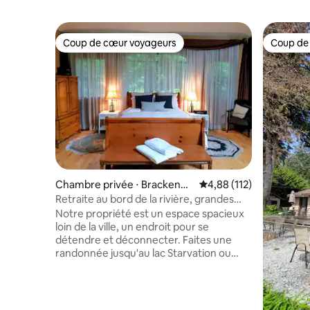
Coup de cœur voyageurs
Coup de
Coup de cœur voyageurs
Coup de
Chambre privée ⋅ Brackenda
Évaluation moyenne sur
4,88 (112)
le
Retraite au bord de la rivière, grandes
chambres privées
Notre propriété est un espace spacieux
loin de la ville, un endroit pour se
détendre et déconnecter. Faites une
randonnée jusqu'au lac Starvation ou
dirigez-vous vers l'écloserie de poissons
et faites une randonnée jusqu'au lac
Brohm. Vous pourrez également vous
détendre sur notre terrasse au bord de