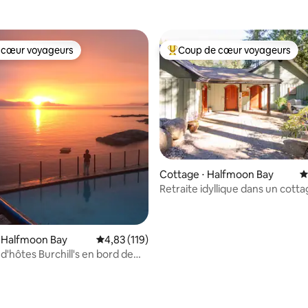
 cœur voyageurs
Coup de cœur voyageurs
 cœur voyageurs
Coups de cœur voyageurs les p
Cottage ⋅ Halfmoon Bay
É
Retraite idyllique dans un cottage
Sunshine Coast
 Halfmoon Bay
Évaluation moyenne sur la base de 119 comme
4,83 (119)
'hôtes Burchill's en bord de