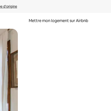
ue d'origine
Mettre mon logement sur Airbnb
sant glisser.