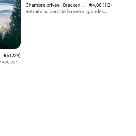
Chambre privée ⋅ Brackenda
Évaluation moyenne sur
4,88 (112)
le
Retraite au bord de la rivière, grandes
chambres privées
Évaluation moyenne sur la base de 229 commentaires : 5 sur 5
5 (229)
c vue sur
ntaires : 4,79 sur 5