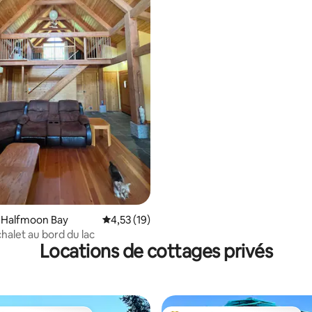
 la base de 134 commentaires : 4,93 sur 5
 Halfmoon Bay
Évaluation moyenne sur la base de 19 comme
4,53 (19)
halet au bord du lac
Locations de cottages privés