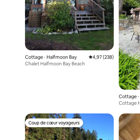
Cottage ⋅ Halfmoon Bay
Évaluation moyenne sur 
4,97 (238)
Chalet Halfmoon Bay Beach
Cottage ⋅
Cottage 
Coup de cœur voyageurs
Coup de cœur voyageurs