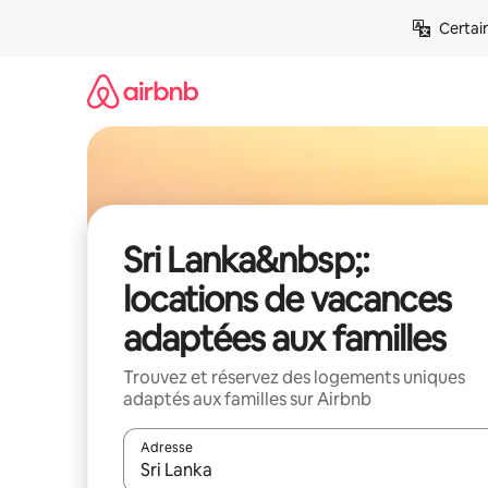
Aller
Certai
directement
au
contenu
Sri Lanka&nbsp;:
locations de vacances
adaptées aux familles
Trouvez et réservez des logements uniques
adaptés aux familles sur Airbnb
Adresse
Lorsque les résultats s'affichent, utilisez les flèc