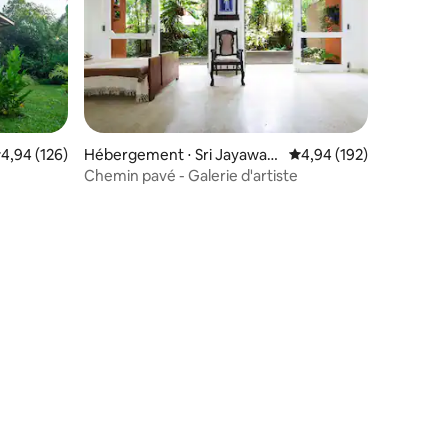
entaires : 4,9 sur 5
valuation moyenne sur la base de 126 commentaires : 4,94 sur 5
4,94 (126)
Hébergement ⋅ Sri Jayawar
Évaluation moyenne sur
4,94 (192)
denepura Kotte
Chemin pavé - Galerie d'artiste