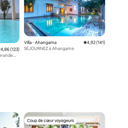
Villa ⋅ Ahangama
Évaluation moyenne sur
4,92 (141)
SÉJOURNEZ à Ahangama
valuation moyenne sur la base de 123 commentaires : 4,86 sur 5
4,86 (123)
 Grande
entaires : 4,9 sur 5
Coup de cœur voyageurs
lus appréciés
Coup de cœur voyageurs