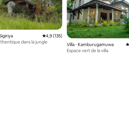
igiriya
Évaluation moyenne sur la base de 135 comm
4,9 (135)
thentique dans la jungle
Villa ⋅ Kamburugamuwa
É
Espace vert de la villa
r la base de 68 commentaires : 4,91 sur 5