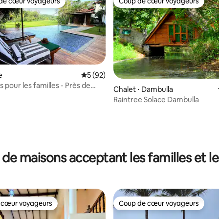
de cœur voyageurs
Coup de cœur voyageurs
 cœur voyageurs les plus appréciés
Coup de cœur voyageurs
e
Évaluation moyenne sur la base de 92 co
5 (92)
s pour les familles - Près de
Chalet ⋅ Dambulla
t Unawatuna
Raintree Solace Dambulla
r la base de 37 commentaires : 4,97 sur 5
 de maisons acceptant les familles et l
 cœur voyageurs
Coup de cœur voyageurs
 cœur voyageurs
Coup de cœur voyageurs