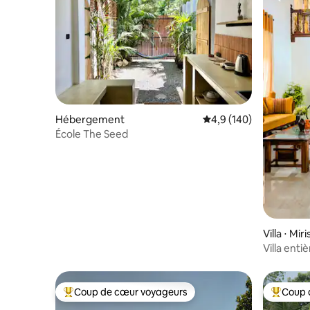
Hébergement
Évaluation moyenne su
4,9 (140)
École The Seed
Villa ⋅ Miri
Villa enti
Beach ave
Coup de cœur voyageurs
Coup 
Coups de cœur voyageurs les plus appréciés
Coups de