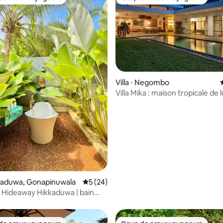
 cœur voyageurs les plus appréciés
Coup de cœur voyageurs
Villa ⋅ Negombo
Villa Mika : maison tropicale de 
la base de 162 commentaires : 4,86 sur 5
ikkaduwa, Gonapinuwala
Évaluation moyenne sur la base de 24 co
5 (24)
 Hideaway Hikkaduwa | bain
lits