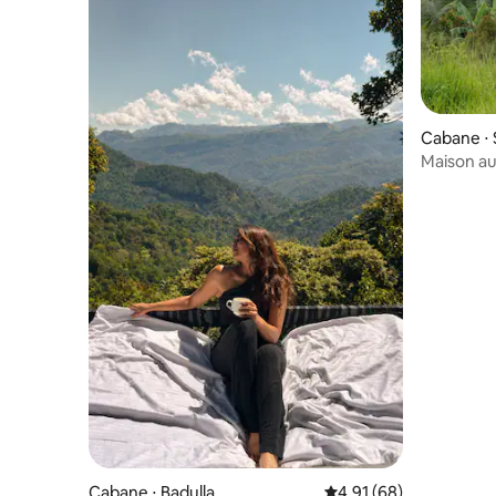
Cabane ⋅ S
Maison au
Cabane ⋅ Badulla
Évaluation moyenne su
4,91 (68)