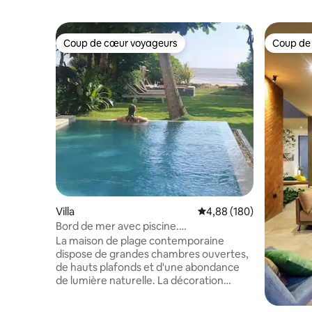
Coup de cœur voyageurs
Coup de
Coup de cœur voyageurs
Coup de
Villa
Évaluation moyenne sur 
4,88 (180)
Bord de mer avec piscine.
Décompressez, détendez-vous, profitez
La maison de plage contemporaine
dispose de grandes chambres ouvertes,
de hauts plafonds et d'une abondance
de lumière naturelle. La décoration
blanche est accentuée par des couleurs
vives et des textures en bois. Utilisation