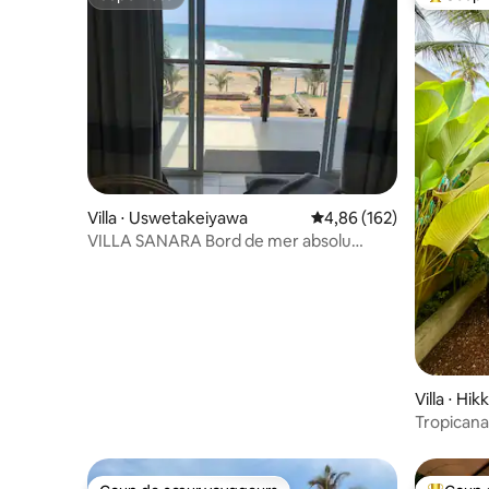
Superhôte
Coups de
Villa ⋅ Uswetakeiyawa
Évaluation moyenne sur 
4,86 (162)
VILLA SANARA Bord de mer absolu
Colombo Nord
Villa ⋅ H
Tropicana
ouvert | 2 