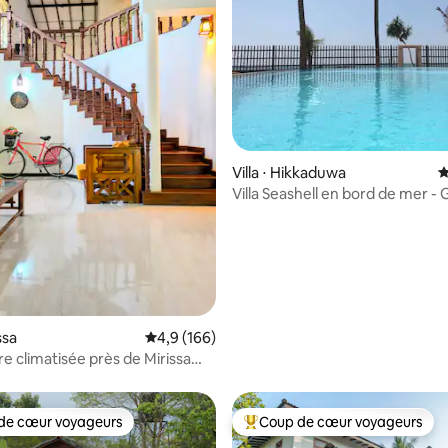
r la base de 140 commentaires : 4,9 sur 5
Villa ⋅ Hikkaduwa
É
Villa Seashell en bord de mer -
piscine - 20 % de réduction
ssa
Évaluation moyenne sur la base de 166 comm
4,9 (166)
ère climatisée près de Mirissa
c jardin
de cœur voyageurs
Coup de cœur voyageurs
 cœur voyageurs les plus appréciés
Coups de cœur voyageurs les p