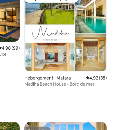
Coup de cœur voyageurs
Évaluation moyenne sur la base de 99 commentaires : 4,98 sur 5
4,98 (99)
luxe
Hébergement ⋅ Matara
Évaluation moyenne su
4,92 (38)
Madiha Beach House - Bord de mer,
piscine, chef cuisinier
mmentaires : 5 sur 5