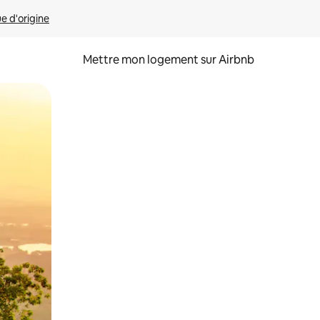
ue d'origine
Mettre mon logement sur Airbnb
sant glisser.