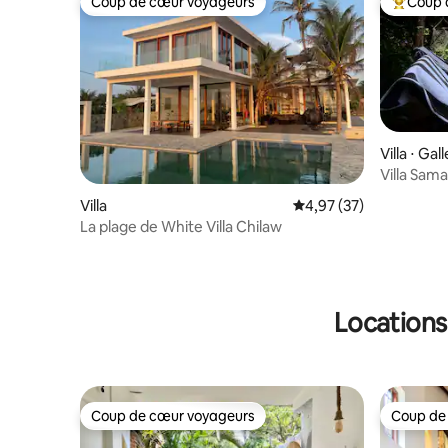
Coup de cœur voyageurs
Coup 
Coup de cœur voyageurs
Coups de
Villa ⋅ Gall
Villa Sama
Thalpe e
Villa
Évaluation moyenne su
4,97 (37)
La plage de White Villa Chilaw
Locations
Coup de cœur voyageurs
Coup de
Coup de cœur voyageurs
Coup de