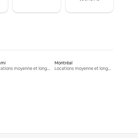
ami
Montréal
Locations moyenne et longue durée
Locations moyenne et longue durée