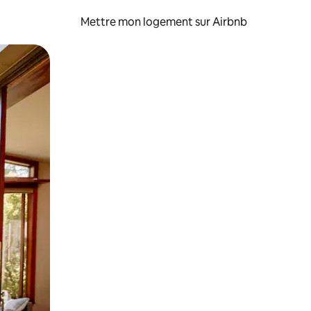
Mettre mon logement sur Airbnb
sant glisser.