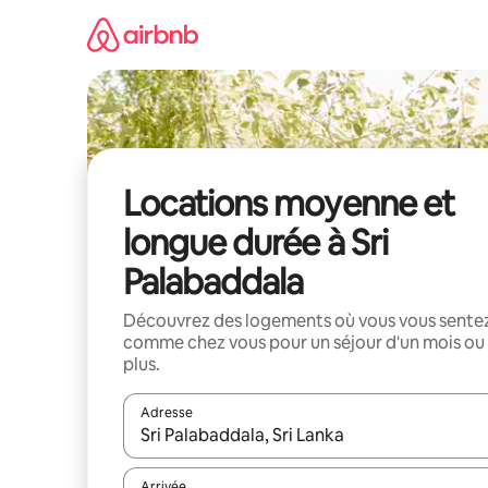
Aller
directement
au
contenu
Locations moyenne et
longue durée à Sri
Palabaddala
Découvrez des logements où vous vous sente
comme chez vous pour un séjour d'un mois ou
plus.
Adresse
Lorsque les résultats s'affichent, utilisez les flèc
Arrivée