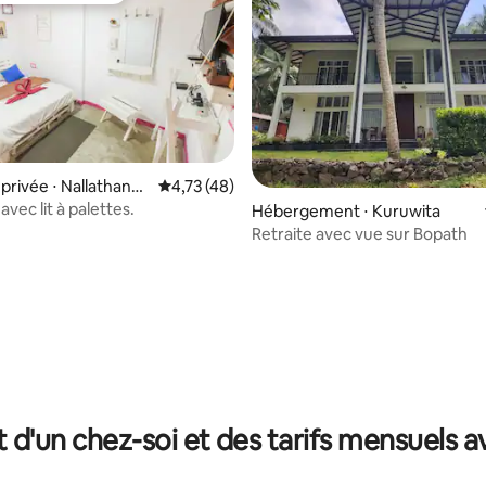
r la base de 23 commentaires : 4,91 sur 5
rivée ⋅ Nallathanni
Évaluation moyenne sur la base de 48 comme
4,73 (48)
vec lit à palettes.
Hébergement ⋅ Kuruwita
Retraite avec vue sur Bopath
t d'un chez-soi et des tarifs mensuels 