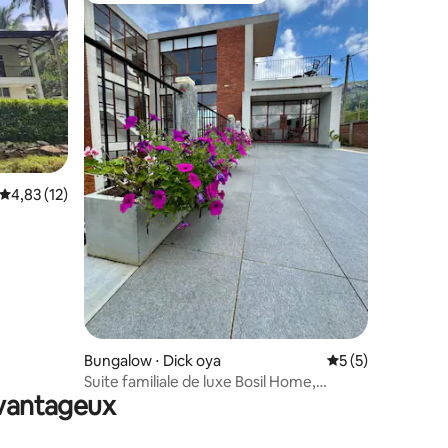
ntaires : 4,73 sur 5
Évaluation moyenne sur la base de 12 commentaires : 4,83 sur 5
4,83 (12)
Bungalow ⋅ Dick oya
Évaluation moyenn
5 (5)
Suite familiale de luxe Bosil Home,
avantageux
retraite au Tea Estate