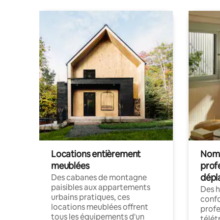
Locations entièrement
Noma
meublées
prof
dépl
Des cabanes de montagne
paisibles aux appartements
Des 
urbains pratiques, ces
confo
locations meublées offrent
profe
tous les équipements d'un
télét