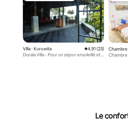
Villa ⋅ Kuruwita
Évaluation moyenne su
4,91 (23)
Chambre p
ya
Dorala Villa - Pour un séjour ensoleillé et
Chambre a
détendu
Le confor