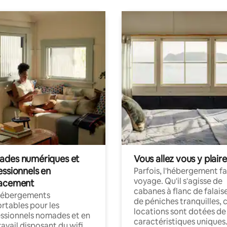
des numériques et
Vous allez vous y plaire
essionnels en
Parfois, l'hébergement fai
voyage. Qu'il s'agisse de
acement
cabanes à flanc de falais
hébergements
de péniches tranquilles, 
rtables pour les
locations sont dotées de
ssionnels nomades et en
caractéristiques uniques
ravail disposant du wifi