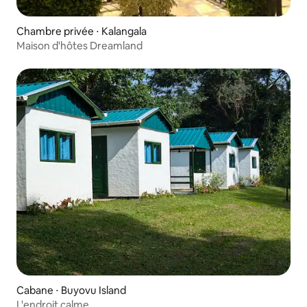
Chambre privée ⋅ Kalangala
Maison d'hôtes Dreamland
Cabane ⋅ Buyovu Island
L'endroit calme.