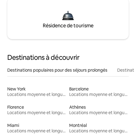
Résidence de tourisme
Destinations à découvrir
Destinations populaires pour des séjours prolongés
Destinati
New York
Barcelone
Locations moyenne et longue durée
Locations moyenne et longue durée
Florence
Athènes
Locations moyenne et longue durée
Locations moyenne et longue durée
Miami
Montréal
Locations moyenne et longue durée
Locations moyenne et longue durée