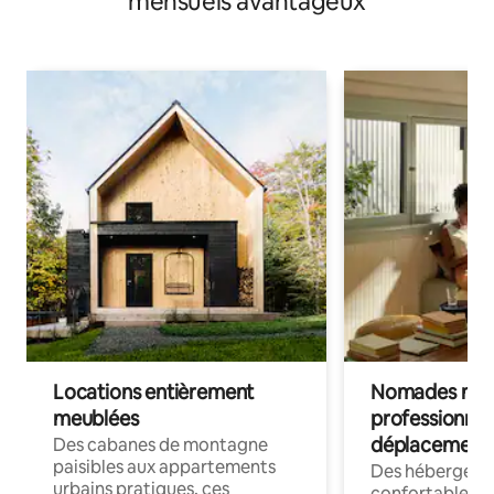
mensuels avantageux
Locations entièrement
Nomades num
meublées
professionnel
déplacement
Des cabanes de montagne
paisibles aux appartements
Des hébergem
urbains pratiques, ces
confortables p