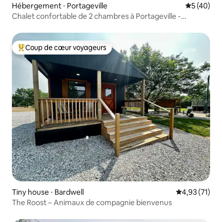
Hébergement ⋅ Portageville
Évaluation
5 (40)
Chalet confortable de 2 chambres à Portageville -
4 voyageurs
Coup de cœur voyageurs
Coups de cœur voyageurs les plus appréciés
Tiny house ⋅ Bardwell
Évaluation mo
4,93 (71)
The Roost – Animaux de compagnie bienvenus