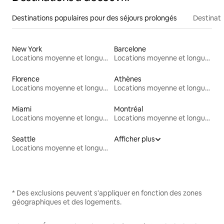
Destinations populaires pour des séjours prolongés
Destinati
New York
Barcelone
Locations moyenne et longue durée
Locations moyenne et longue durée
Florence
Athènes
Locations moyenne et longue durée
Locations moyenne et longue durée
Miami
Montréal
Locations moyenne et longue durée
Locations moyenne et longue durée
Seattle
Afficher plus
Locations moyenne et longue durée
* Des exclusions peuvent s'appliquer en fonction des zones
géographiques et des logements.