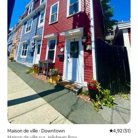
Maison de ville ⋅ Downtown
Évaluation mo
4,92 (51)
Maison de ville sur Jellybean Row