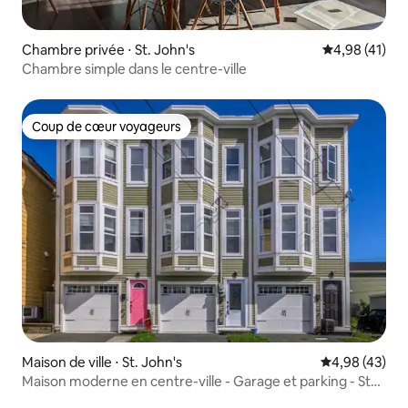
Chambre privée ⋅ St. John's
Évaluation mo
4,98 (41)
Chambre simple dans le centre-ville
Coup de cœur voyageurs
Coup de cœur voyageurs
Maison de ville ⋅ St. John's
Évaluation mo
4,98 (43)
Maison moderne en centre-ville - Garage et parking - St
Johns