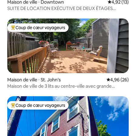
Maison de ville ⋅ Downtown
Évaluation mo
4,92 (13)
SUITE DE LOCATION EXÉCUTIVE DE DEUX ÉTAGES
DATANT D'ENVIRON 1800
Coup de cœur voyageurs
Coups de cœur voyageurs les plus appréciés
Maison de ville ⋅ St. John's
Évaluation mo
4,96 (26)
Maison de ville de 3 lits au centre-ville avec grande
terrasse arrière
Coup de cœur voyageurs
Coups de cœur voyageurs les plus appréciés