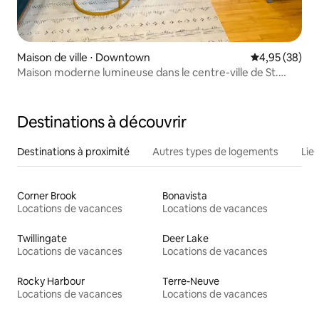
Maison de ville ⋅ Downtown
Évaluation mo
4,95 (38)
Maison moderne lumineuse dans le centre-ville de St.
John's
Destinations à découvrir
Destinations à proximité
Autres types de logements
Lie
Corner Brook
Bonavista
Locations de vacances
Locations de vacances
Twillingate
Deer Lake
Locations de vacances
Locations de vacances
Rocky Harbour
Terre-Neuve
Locations de vacances
Locations de vacances