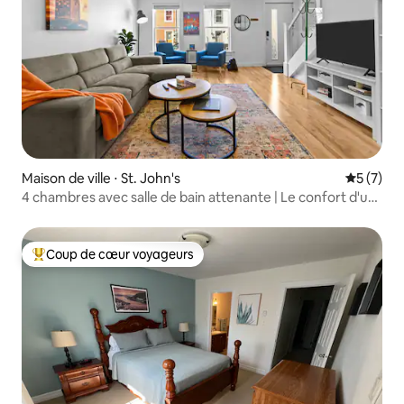
Maison de ville ⋅ St. John's
Évaluatio
5 (7)
4 chambres avec salle de bain attenante | Le confort d'un
hôtel à la maison
Coup de cœur voyageurs
Coups de cœur voyageurs les plus appréciés