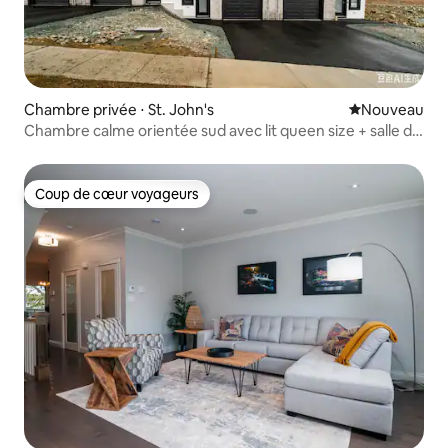
Chambre privée ⋅ St. John's
Nouvel hébe
Nouveau
Chambre calme orientée sud avec lit queen size + salle de
bain privée
Coup de cœur voyageurs
Coup de cœur voyageurs