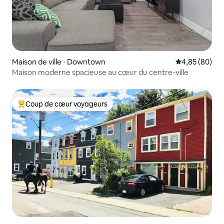
Maison de ville ⋅ Downtown
Évaluation mo
4,85 (80)
Maison moderne spacieuse au cœur du centre-ville
Coup de cœur voyageurs
Coups de cœur voyageurs les plus appréciés