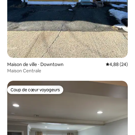
Maison de ville ⋅ Downtown
Évaluation mo
4,88 (24)
Maison Centrale
Coup de cœur voyageurs
Coup de cœur voyageurs