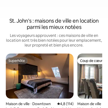
St. John's : maisons de ville en location
parmi les mieux notées
Les voyageurs approuvent : ces maisons de ville en
location sont très bien notées pour leur emplacement,
leur propreté et bien plus encore.
Superhôte
Coup de cœur vo
Superhôte
Coup de cœur vo
Maison de ville ⋅ Downtown
Évaluation moyenne sur la base
4,8 (114)
Maison de ville ⋅ St