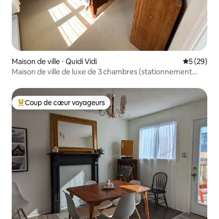
Maison de ville ⋅ Quidi Vidi
Évaluation
5 (29)
Maison de ville de luxe de 3 chambres (stationnement
dans la rue)
Coup de cœur voyageurs
Coups de cœur voyageurs les plus appréciés