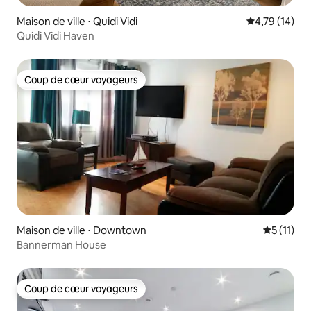
Maison de ville ⋅ Quidi Vidi
Évaluation mo
4,79 (14)
Quidi Vidi Haven
Coup de cœur voyageurs
Coup de cœur voyageurs
Maison de ville ⋅ Downtown
Évaluatio
5 (11)
Bannerman House
Coup de cœur voyageurs
Coup de cœur voyageurs