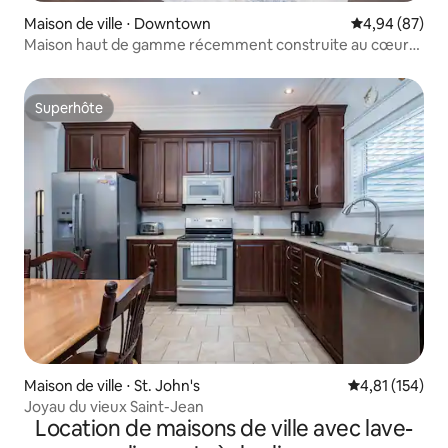
Maison de ville ⋅ Downtown
Évaluation mo
4,94 (87)
Maison haut de gamme récemment construite au cœur
du centre-ville
Superhôte
Superhôte
Maison de ville ⋅ St. John's
Évaluation moy
4,81 (154)
Joyau du vieux Saint-Jean
Location de maisons de ville avec lave-