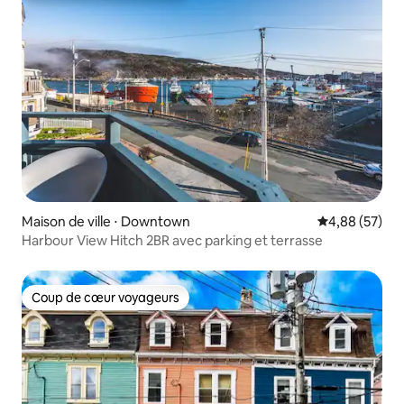
Maison de ville ⋅ Downtown
Évaluation mo
4,88 (57)
Harbour View Hitch 2BR avec parking et terrasse
Coup de cœur voyageurs
Coup de cœur voyageurs