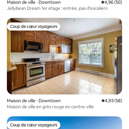
Maison de ville ⋅ Downtown
Évaluation mo
4,96 (50)
Jellybean Dream 1er étage : entrée, pas d'escaliers
Coup de cœur voyageurs
Coup de cœur voyageurs
Maison de ville ⋅ Downtown
Évaluation mo
4,93 (58)
Maison de ville en grès rouge en centre-ville
Coup de cœur voyageurs
Coup de cœur voyageurs