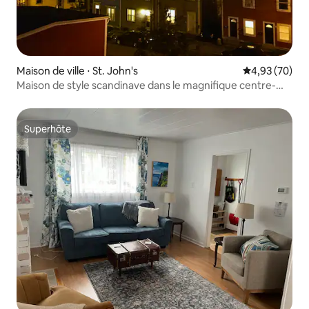
Maison de ville ⋅ St. John's
Évaluation mo
4,93 (70)
Maison de style scandinave dans le magnifique centre-
ville de St. John's
Superhôte
Superhôte