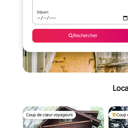
Départ
Rechercher
Loca
Coup de cœur voyageurs
Coup 
Coup de cœur voyageurs
Coups de