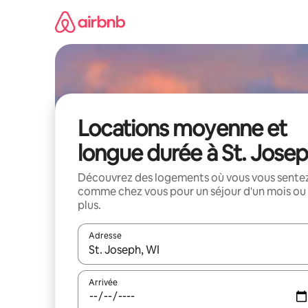
Aller
directement
au
contenu
Locations moyenne et
longue durée à St. Jose
Découvrez des logements où vous vous sente
comme chez vous pour un séjour d'un mois ou
plus.
Adresse
Lorsque les résultats s'affichent, utilisez les flèc
Arrivée