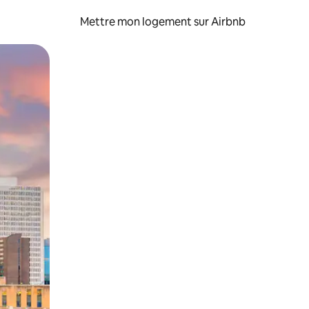
Mettre mon logement sur Airbnb
sant glisser.