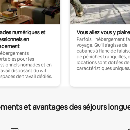
des numériques et
Vous allez vous y plaire
essionnels en
Parfois, l'hébergement fai
voyage. Qu'il s'agisse de
acement
cabanes à flanc de falais
hébergements
de péniches tranquilles, 
rtables pour les
locations sont dotées de
ssionnels nomades et en
caractéristiques uniques
ravail disposant du wifi
espaces de travail dédiés.
ments et avantages des séjours longu