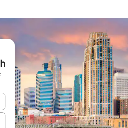
ph
z
hes vers le haut et vers le bas pour les parcourir ou en appuyant et en fai