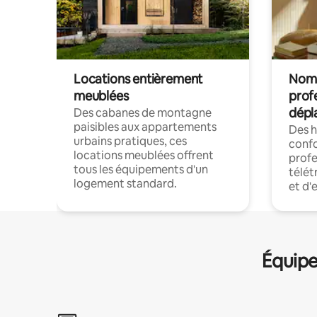
Locations entièrement
Noma
meublées
prof
dépl
Des cabanes de montagne
paisibles aux appartements
Des 
urbains pratiques, ces
confo
locations meublées offrent
profe
tous les équipements d'un
télét
logement standard.
et d'
Équipe