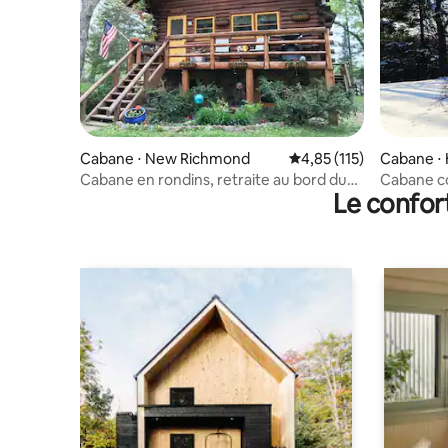
Cabane ⋅ New Richmond
Évaluation moyenne sur
4,85 (115)
Cabane ⋅
Cabane en rondins, retraite au bord du
Cabane con
Le confor
lac
rivière Wi