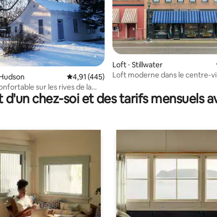
Loft ⋅ Stillwater
Loft moderne dans le centre-vi
 la base de 115 commentaires : 4,85 sur 5
 Hudson
Évaluation moyenne sur la base de 445 comme
4,91 (445)
Stillwater
fortable sur les rives de la
t d'un chez-soi et des tarifs mensuels 
llow (Burkhardt)