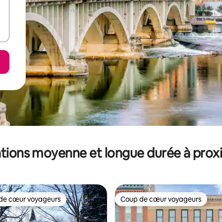
tions moyenne et longue durée à prox
de cœur voyageurs
Coup de cœur voyageurs
 cœur voyageurs les plus appréciés
Coup de cœur voyageurs