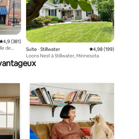
Évaluation moyenne sur la base de 381 commentaires : 4,9 sur 5
4,9 (381)
lle de
ntaires : 4,91 sur 5
Suite ⋅ Stillwater
Évaluation moyenne sur
4,98 (199)
Loons Nest à Stillwater, Minnesota
avantageux