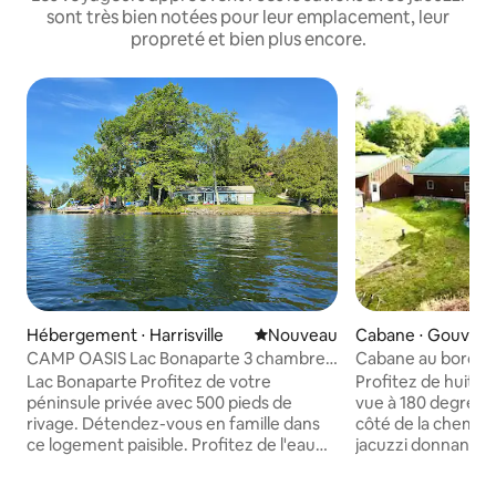
sont très bien notées pour leur emplacement, leur
propreté et bien plus encore.
Hébergement ⋅ Harrisville
Nouvel hébergement
Nouveau
Cabane ⋅ Gouver
CAMP OASIS Lac Bonaparte 3 chambres
Cabane au bord du 
au bord de l'eau
brasero jacuzzi g
Lac Bonaparte Profitez de votre
Profitez de huit ac
péninsule privée avec 500 pieds de
vue à 180 degrés t
rivage. Détendez-vous en famille dans
côté de la chemin
ce logement paisible. Profitez de l'eau
jacuzzi donnant sur
de Sandy à quelques pas. Détendez-
des jeux sur la pelouse. Adm
vous au soleil et profitez d'un bon feu
étoiles autour du foyer. Faites