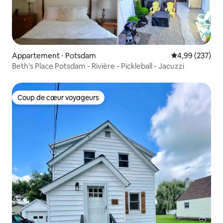
Appartement ⋅ Potsdam
Évaluation moy
4,99 (237)
Beth's Place Potsdam - Rivière - Pickleball - Jacuzzi
Coup de cœur voyageurs
Coup de cœur voyageurs