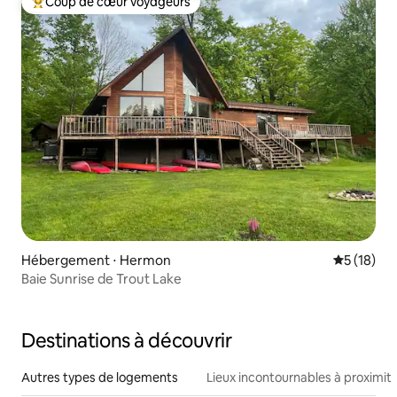
Coup de cœur voyageurs
Coups de cœur voyageurs les plus appréciés
Hébergement ⋅ Hermon
Évaluation
5 (18)
Baie Sunrise de Trout Lake
Destinations à découvrir
Autres types de logements
Lieux incontournables à proximit