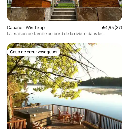
Cabane ⋅ Winthrop
Évaluation mo
4,95 (37)
La maison de famille au bord de la rivière dans les
Adirondacks (2016)
Coup de cœur voyageurs
Coup de cœur voyageurs