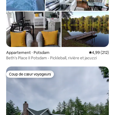
Appartement ⋅ Potsdam
Évaluation moy
4,99 (212)
Beth's Place II Potsdam - Pickleball, rivière et jacuzzi
Coup de cœur voyageurs
Coup de cœur voyageurs