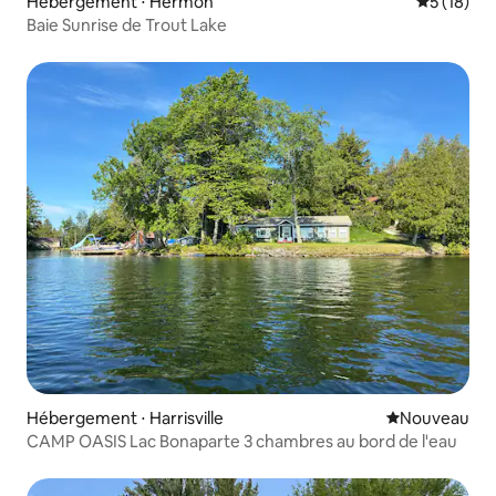
Hébergement ⋅ Hermon
Évaluation
5 (18)
Baie Sunrise de Trout Lake
Hébergement ⋅ Harrisville
Nouvel hébe
Nouveau
CAMP OASIS Lac Bonaparte 3 chambres au bord de l'eau