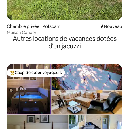
Chambre privée ⋅ Potsdam
Nouvel hébe
Nouveau
Maison Canary
Autres locations de vacances dotées
d'un jacuzzi
Coup de cœur voyageurs
Coups de cœur voyageurs les plus appréciés