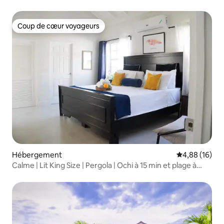
Coup de cœur voyageurs
Coup de cœur voyageurs
Hébergement
Évaluation mo
4,88 (16)
Calme | Lit King Size | Pergola | Ochi à 15 min et plage à
8 min