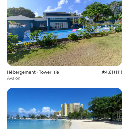
Hébergement ⋅ Tower Isle
Évaluation mo
4,61 (111)
Avalon