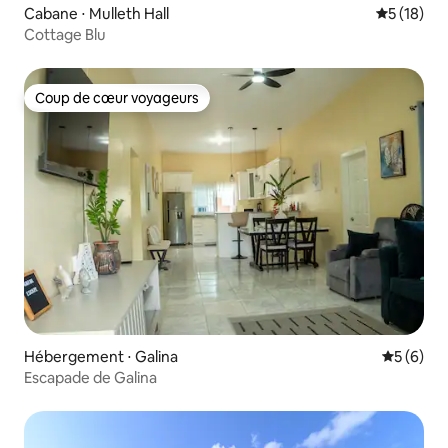
Cabane ⋅ Mulleth Hall
Évaluation
5 (18)
Cottage Blu
Coup de cœur voyageurs
Coup de cœur voyageurs
Hébergement ⋅ Galina
Évaluatio
5 (6)
Escapade de Galina