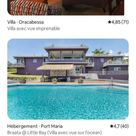
Villa ⋅ Oracabessa
Évaluation mo
4,85 (71)
Villa avec vue imprenable
Hébergement ⋅ Port Maria
Évaluation m
4,7 (40)
Braata @ Little Bay (Villa avec vue sur l'océan)