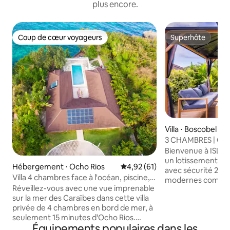
plus encore.
Coup de cœur voyageurs
Superhôte
Coup de cœur voyageurs
Superhôte
Villa ⋅ Boscobel
3 CHAMBRES | CLI
| Ocho Rios à 15 mi
Bienvenue à ISLA
un lotissement sécu
Hébergement ⋅ Ocho Rios
Évaluation moyenne sur la base
4,92 (61)
avec sécurité 24/
Villa 4 chambres face à l'océan, piscine,
modernes comprenn
chef en option, près d'Ocho Rios
Réveillez-vous avec une vue imprenable
des ventilateurs de
sur la mer des Caraïbes dans cette villa
l'eau chaude, des 
privée de 4 chambres en bord de mer, à
2 réservoirs d'eau 
seulement 15 minutes d'Ocho Rios.
connectées. ISLA
Équipements populaires dans les
* Parfaite pour les familles et les
d'Ocho Rios, de pl