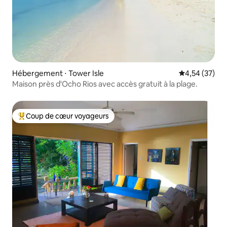
Hébergement ⋅ Tower Isle
Évaluation mo
4,54 (37)
Maison près d'Ocho Rios avec accès gratuit à la plage.
Coup de cœur voyageurs
Coups de cœur voyageurs les plus appréciés