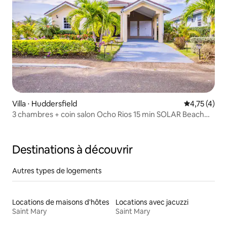
Villa ⋅ Huddersfield
Évaluation m
4,75 (4)
3 chambres + coin salon Ocho Rios 15 min SOLAR Beach
10 min Sécurité 24 h/24
Destinations à découvrir
Autres types de logements
Locations de maisons d'hôtes
Locations avec jacuzzi
Saint Mary
Saint Mary