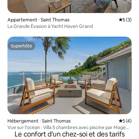
Appartement ⋅ Saint Thomas
Évaluatio
5 (3)
La Grande Évasion à Yacht Haven Grand
Superhôte
Superhôte
Hébergement ⋅ Saint Thomas
Évaluatio
5 (4)
Vue sur l'océan · Villa 5 chambres avec piscine par Magens
Le confort d'un chez-soi et des tarifs
· Générateur