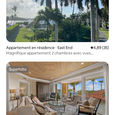
Appartement en résidence ⋅ East End
Évaluation mo
4,89 (35)
Magnifique appartement 2 chambres avec vues
imprenables
Superhôte
Superhôte