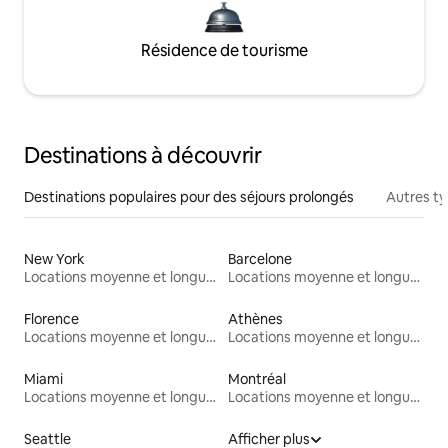
Résidence de tourisme
Destinations à découvrir
Destinations populaires pour des séjours prolongés
Autres t
New York
Barcelone
Locations moyenne et longue durée
Locations moyenne et longue durée
Florence
Athènes
Locations moyenne et longue durée
Locations moyenne et longue durée
Miami
Montréal
Locations moyenne et longue durée
Locations moyenne et longue durée
Seattle
Afficher plus