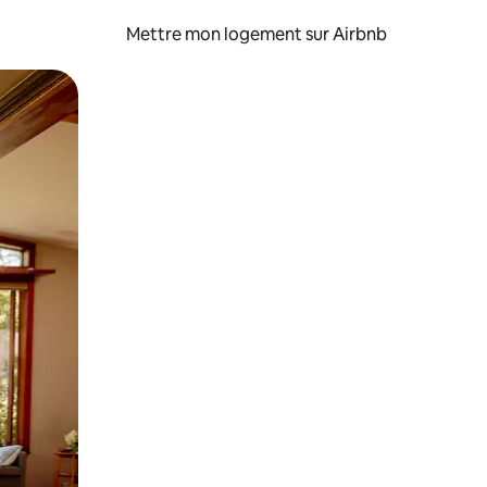
Mettre mon logement sur Airbnb
sant glisser.