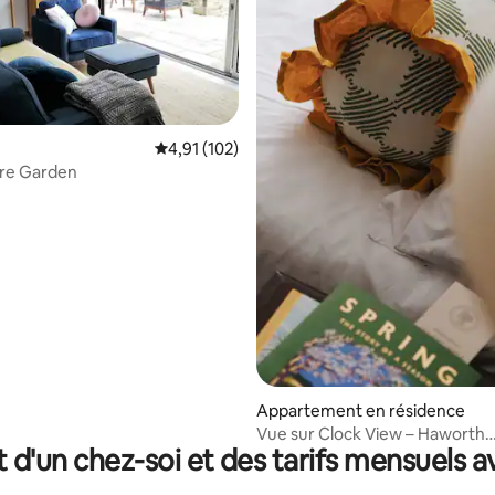
la base de 314 commentaires : 4,96 sur 5
Évaluation moyenne sur la base de 102 comme
4,91 (102)
re Garden
Appartement en résidence
Vue sur Clock View – Haworth
t d'un chez-soi et des tarifs mensuels 
Appartements du quartier des