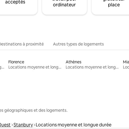
acceptés
ordinateur
place
Destinations à proximité
Autres types de logements
Florence
Athènes
Mi
Locations moyenne et longue durée
Locations moyenne et longue durée
Locations moyenne et longue durée
nes géographiques et des logements.
'Ouest
Stanbury
Locations moyenne et longue durée