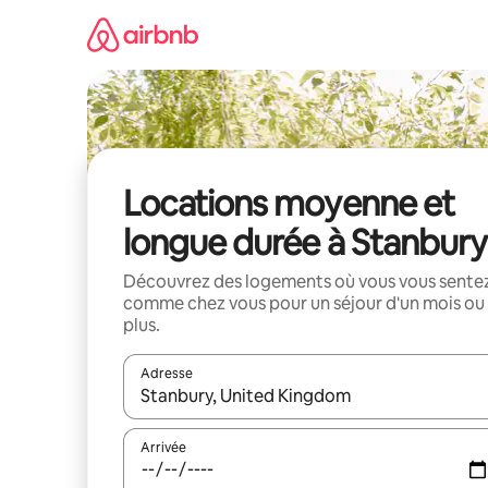
Aller
directement
au
contenu
Locations moyenne et
longue durée à Stanbury
Découvrez des logements où vous vous sente
comme chez vous pour un séjour d'un mois ou
plus.
Adresse
Lorsque les résultats s'affichent, utilisez les flèc
Arrivée