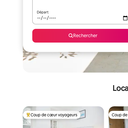
Départ
Rechercher
Loca
Coup de cœur voyageurs
Coup de
Coups de cœur voyageurs les plus appréciés
Coup de