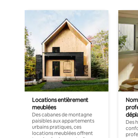
Locations entièrement
Noma
meublées
prof
dépl
Des cabanes de montagne
paisibles aux appartements
Des 
urbains pratiques, ces
confo
locations meublées offrent
profe