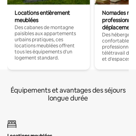
Locations entièrement
Nomades num
meublées
professionnel
déplacement
Des cabanes de montagne
paisibles aux appartements
Des hébergem
urbains pratiques, ces
confortables p
locations meublées offrent
professionnels
tous les équipements d'un
télétravail dis
logement standard.
et d'espaces de
Équipements et avantages des séjours
longue durée