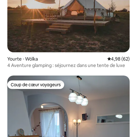
Yourte ⋅ Wólka
Évaluation mo
4,98 (62)
4 Aventure glamping : séjournez dans une tente de luxe
Coup de cœur voyageurs
Coup de cœur voyageurs