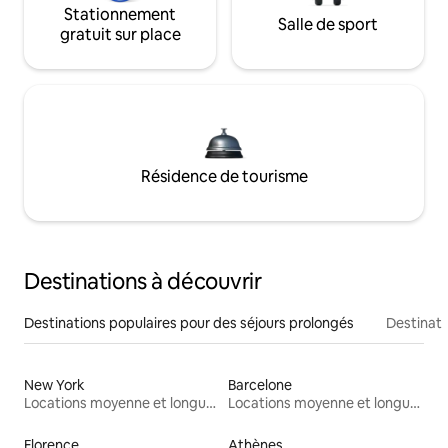
Stationnement
Salle de sport
gratuit sur place
Résidence de tourisme
Destinations à découvrir
Destinations populaires pour des séjours prolongés
Destinati
New York
Barcelone
Locations moyenne et longue durée
Locations moyenne et longue durée
Florence
Athènes