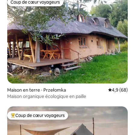
Coup de cœur voyageurs
Coup de cœur voyageurs
Maison en terre ⋅ Przełomka
Évaluation m
4,9 (68)
Maison organique écologique en paille
Coup de cœur voyageurs
Coups de cœur voyageurs les plus appréciés