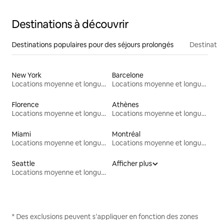
Destinations à découvrir
Destinations populaires pour des séjours prolongés
Destinati
New York
Barcelone
Locations moyenne et longue durée
Locations moyenne et longue durée
Florence
Athènes
Locations moyenne et longue durée
Locations moyenne et longue durée
Miami
Montréal
Locations moyenne et longue durée
Locations moyenne et longue durée
Seattle
Afficher plus
Locations moyenne et longue durée
* Des exclusions peuvent s'appliquer en fonction des zones