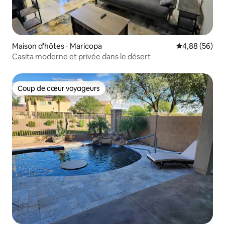
Maison d'hôtes ⋅ Maricopa
Évaluation mo
4,88 (56)
Casita moderne et privée dans le désert
Coup de cœur voyageurs
Coup de cœur voyageurs