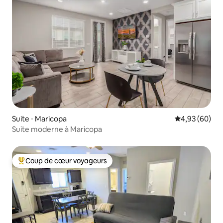
Suite ⋅ Maricopa
Évaluation mo
4,93 (60)
Suite moderne à Maricopa
Coup de cœur voyageurs
Coups de cœur voyageurs les plus appréciés