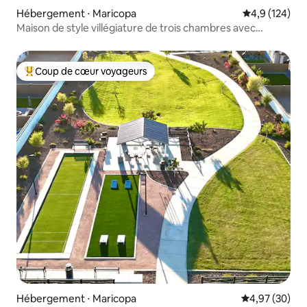
Hébergement ⋅ Maricopa
Évaluation mo
4,9 (124)
Maison de style villégiature de trois chambres avec
piscine.
Coup de cœur voyageurs
Coups de cœur voyageurs les plus appréciés
Hébergement ⋅ Maricopa
Évaluation mo
4,97 (30)