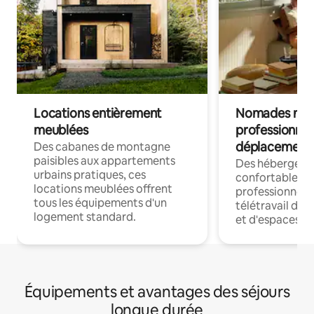
Locations entièrement
Nomades num
meublées
professionnel
déplacement
Des cabanes de montagne
paisibles aux appartements
Des hébergem
urbains pratiques, ces
confortables p
locations meublées offrent
professionnels
tous les équipements d'un
télétravail dis
logement standard.
et d'espaces de
Équipements et avantages des séjours
longue durée