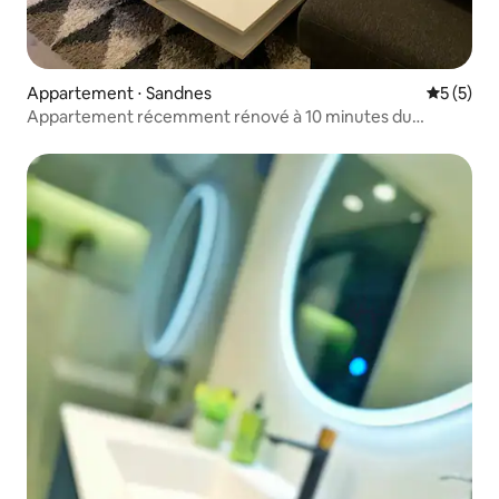
Appartement ⋅ Sandnes
Évaluatio
5 (5)
Appartement récemment rénové à 10 minutes du
centre-ville + parking