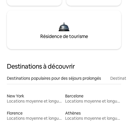
Résidence de tourisme
Destinations à découvrir
Destinations populaires pour des séjours prolongés
Destinati
New York
Barcelone
Locations moyenne et longue durée
Locations moyenne et longue durée
Florence
Athènes
Locations moyenne et longue durée
Locations moyenne et longue durée