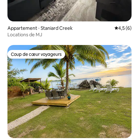
Appartement ⋅ Staniard Creek
Évaluation 
4,5 (6)
Locations de MJ
Coup de cœur voyageurs
Coup de cœur voyageurs