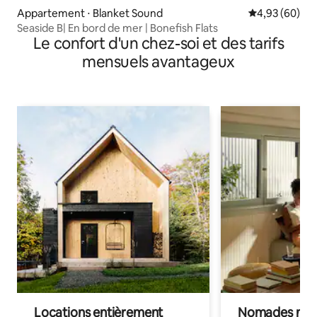
Appartement ⋅ Blanket Sound
Évaluation mo
4,93 (60)
Seaside B| En bord de mer | Bonefish Flats
Le confort d'un chez-soi et des tarifs
mensuels avantageux
Locations entièrement
Nomades num