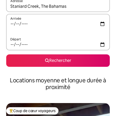
Adresse
Lorsque les résultats s'affichent, utilisez les flèches vers le hau
Arrivée
Départ
Rechercher
Locations moyenne et longue durée à
proximité
Coup de cœur voyageurs
Coups de cœur voyageurs les plus appréciés