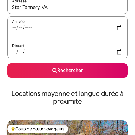
Adresse
Lorsque les résultats s'affichent, utilisez les flèches vers le hau
Arrivée
Départ
Rechercher
Locations moyenne et longue durée à
proximité
Coup de cœur voyageurs
Coups de cœur voyageurs les plus appréciés