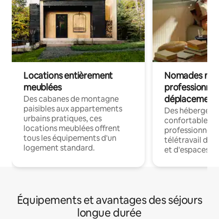
Locations entièrement
Nomades num
meublées
professionnel
déplacement
Des cabanes de montagne
paisibles aux appartements
Des hébergem
urbains pratiques, ces
confortables p
locations meublées offrent
professionnels
tous les équipements d'un
télétravail dis
logement standard.
et d'espaces de
Équipements et avantages des séjours
longue durée