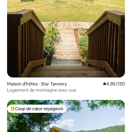
Maison d'hôtes ⋅ Star Tannery
Évaluation moy
4,95 (131)
Logement de montagne avec vue
Coup de cœur voyageurs
Coups de cœur voyageurs les plus appréciés