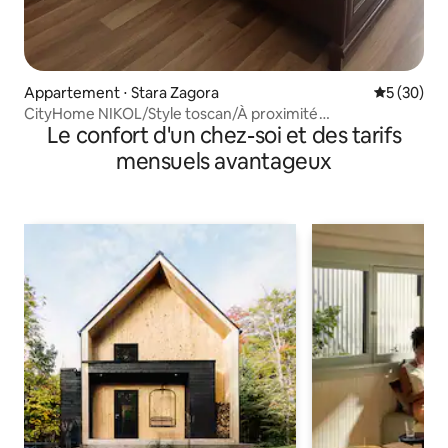
Appartement ⋅ Stara Zagora
Évaluation
5 (30)
CityHome NIKOL/Style toscan/À proximité
Le confort d'un chez-soi et des tarifs
d'Unikato/ & parking
mensuels avantageux