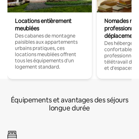
Locations entièrement
Nomades num
meublées
professionnel
déplacement
Des cabanes de montagne
paisibles aux appartements
Des hébergem
urbains pratiques, ces
confortables p
locations meublées offrent
professionnels
tous les équipements d'un
télétravail dis
logement standard.
et d'espaces de
Équipements et avantages des séjours
longue durée