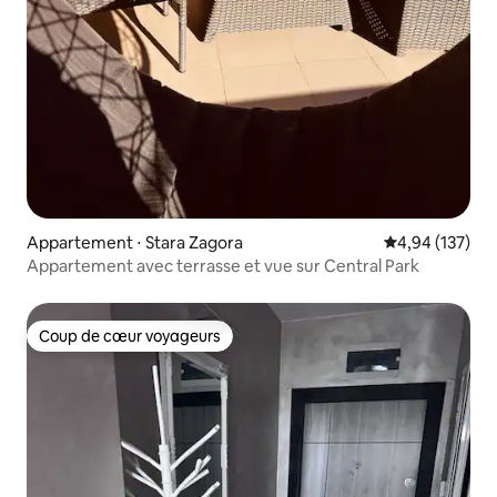
Appartement ⋅ Stara Zagora
Évaluation moy
4,94 (137)
Appartement avec terrasse et vue sur Central Park
Coup de cœur voyageurs
Coup de cœur voyageurs