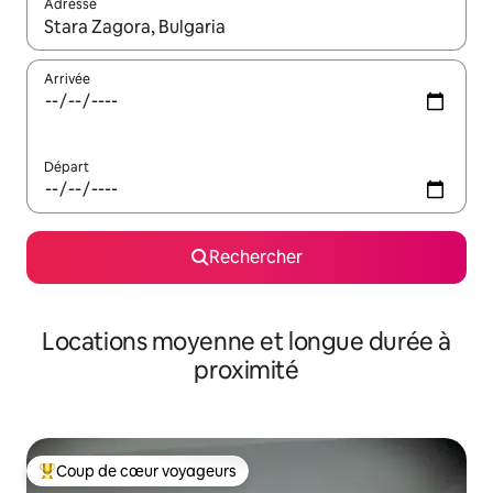
Adresse
Lorsque les résultats s'affichent, utilisez les flèches vers le hau
Arrivée
Départ
Rechercher
Locations moyenne et longue durée à
proximité
Coup de cœur voyageurs
Coups de cœur voyageurs les plus appréciés