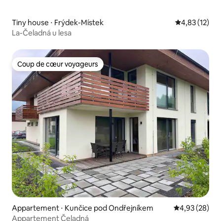
Tiny house ⋅ Frýdek-Místek
Évaluation mo
4,83 (12)
La-Čeladná u lesa
Coup de cœur voyageurs
Coup de cœur voyageurs
Appartement ⋅ Kunčice pod Ondřejníkem
Évaluation mo
4,93 (28)
Appartement Čeladná