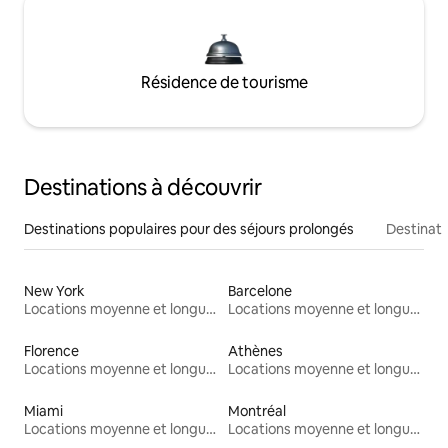
Résidence de tourisme
Destinations à découvrir
Destinations populaires pour des séjours prolongés
Destinati
New York
Barcelone
Locations moyenne et longue durée
Locations moyenne et longue durée
Florence
Athènes
Locations moyenne et longue durée
Locations moyenne et longue durée
Miami
Montréal
Locations moyenne et longue durée
Locations moyenne et longue durée