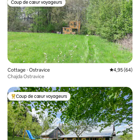
Coup de cœur voyageurs
Coup de cœur voyageurs
Cottage ⋅ Ostravice
Évaluation mo
4,95 (64)
Chajda Ostravice
Coup de cœur voyageurs
Coups de cœur voyageurs les plus appréciés