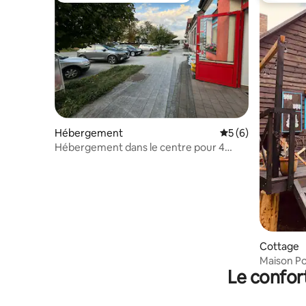
Hébergement
Évaluation moyenn
5 (6)
Hébergement dans le centre pour 4
personnes
Cottage
Maison Po
Le confor
Chańcza.