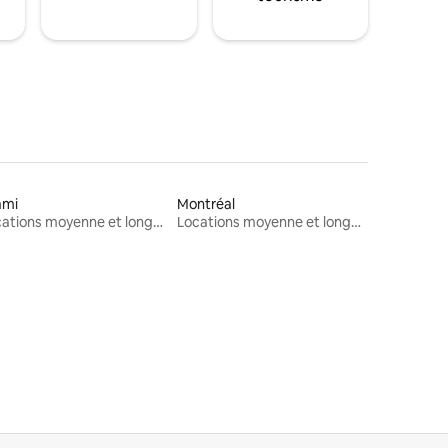
ami
Montréal
Locations moyenne et longue durée
Locations moyenne et longue durée