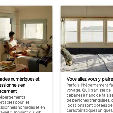
des numériques et
Vous allez vous y plaire
essionnels en
Parfois, l'hébergement fai
voyage. Qu'il s'agisse de
acement
cabanes à flanc de falais
hébergements
de péniches tranquilles, 
rtables pour les
locations sont dotées de
ssionnels nomades et en
caractéristiques uniques
ravail disposant du wifi