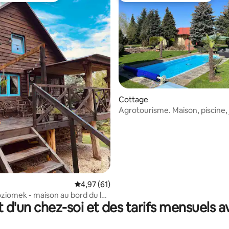
e sur la base de 6 commentaires : 5 sur 5
Cottage
Agrotourisme. Maison, piscine, 
balia.
Évaluation moyenne sur la base de 61 comme
4,97 (61)
ziomek - maison au bord du lac
t d'un chez-soi et des tarifs mensuels 