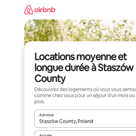
Aller
directement
au
contenu
Locations moyenne et
longue durée à Staszów
County
Découvrez des logements où vous vous sente
comme chez vous pour un séjour d'un mois ou
plus.
Adresse
Lorsque les résultats s'affichent, utilisez les flèc
Arrivée