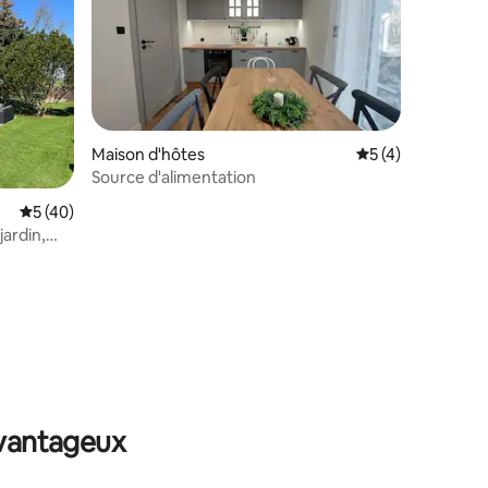
Maison d'hôtes
Évaluation moyenn
5 (4)
Source d'alimentation
Évaluation moyenne sur la base de 40 commentaires : 5 sur 5
5 (40)
jardin,
ntaires : 4,97 sur 5
avantageux