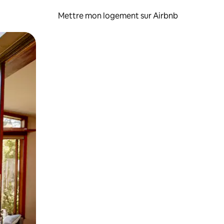
Mettre mon logement sur Airbnb
sant glisser.