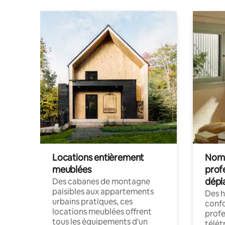
Locations entièrement
Noma
meublées
prof
dépl
Des cabanes de montagne
paisibles aux appartements
Des 
urbains pratiques, ces
confo
locations meublées offrent
profe
tous les équipements d'un
télét