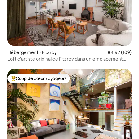
Hébergement ⋅ Fitzroy
Évaluation moy
4,97 (109)
Loft d'artiste original de Fitzroy dans un emplacement
central
Coup de cœur voyageurs
Coups de cœur voyageurs les plus appréciés