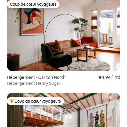
Coup de cœur voyageurs
Coup de cœur voyageurs
Hébergement ⋅ Carlton North
Évaluation moy
4,94 (141)
Hébergement Henry Sugar
Coup de cœur voyageurs
Coups de cœur voyageurs les plus appréciés