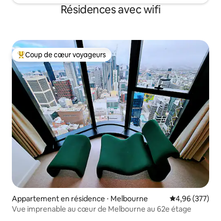
Résidences avec wifi
Coup de cœur voyageurs
Coups de cœur voyageurs les plus appréciés
Appartement en résidence ⋅ Melbourne
Évaluation moy
4,96 (377)
Vue imprenable au cœur de Melbourne au 62e étage