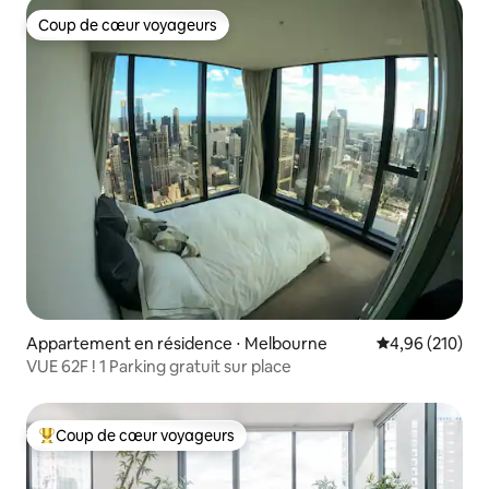
Coup de cœur voyageurs
Coup de cœur voyageurs
Appartement en résidence ⋅ Melbourne
Évaluation moy
4,96 (210)
VUE 62F ! 1 Parking gratuit sur place
Coup de cœur voyageurs
Coups de cœur voyageurs les plus appréciés