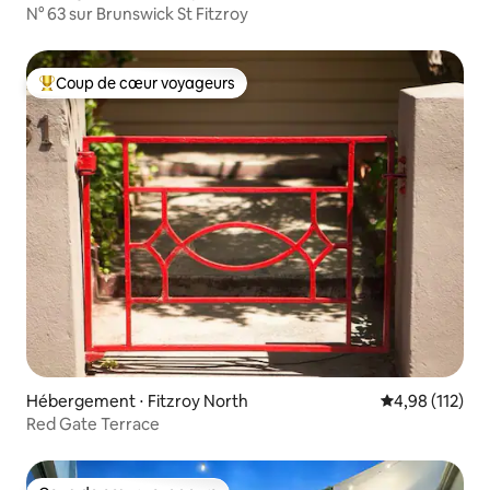
N° 63 sur Brunswick St Fitzroy
Coup de cœur voyageurs
Coups de cœur voyageurs les plus appréciés
Hébergement ⋅ Fitzroy North
Évaluation moy
4,98 (112)
Red Gate Terrace