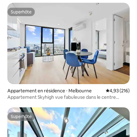
Superhôte
Superhôte
Appartement en résidence ⋅ Melbourne
Évaluation moy
4,93 (216)
Appartement Skyhigh vue fabuleuse dans le centre
CBD/gym/piscines
Superhôte
Superhôte