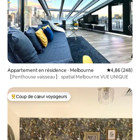
Appartement en résidence ⋅ Melbourne
Évaluation moy
4,86 (248)
【Penthouse vaisseau】 spatial Melbourne VUE UNIQUE
Coup de cœur voyageurs
Coups de cœur voyageurs les plus appréciés