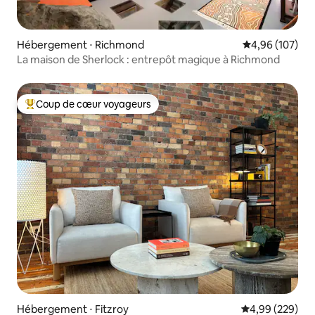
Hébergement ⋅ Richmond
Évaluation moy
4,96 (107)
La maison de Sherlock : entrepôt magique à Richmond
Coup de cœur voyageurs
Coups de cœur voyageurs les plus appréciés
Hébergement ⋅ Fitzroy
Évaluation moy
4,99 (229)