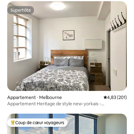
Superhôte
Superhôte
Appartement ⋅ Melbourne
Évaluation moy
4,83 (201)
Appartement Heritage de style new-yorkais -
Stationnement gratuit !
Coup de cœur voyageurs
Coups de cœur voyageurs les plus appréciés