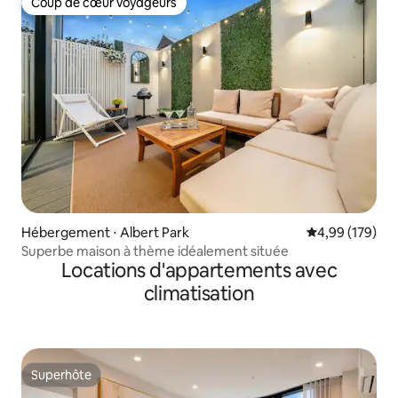
Coup de cœur voyageurs
Coup de cœur voyageurs
Hébergement ⋅ Albert Park
Évaluation moy
4,99 (179)
Superbe maison à thème idéalement située
Locations d'appartements avec
climatisation
Superhôte
Superhôte