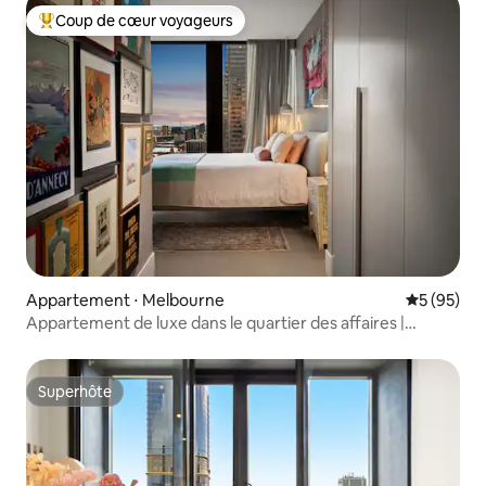
Coup de cœur voyageurs
Coups de cœur voyageurs les plus appréciés
Appartement ⋅ Melbourne
Évaluation
5 (95)
Appartement de luxe dans le quartier des affaires |
Parking et piscine gratuits
Superhôte
Superhôte