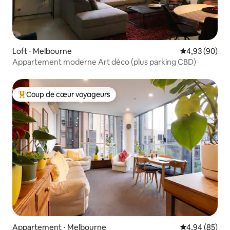
Loft ⋅ Melbourne
Évaluation mo
4,93 (90)
Appartement moderne Art déco (plus parking CBD)
Coup de cœur voyageurs
Coups de cœur voyageurs les plus appréciés
Appartement ⋅ Melbourne
Évaluation mo
4,94 (85)