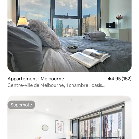
Appartement ⋅ Melbourne
Évaluation moy
4,95 (152)
Centre-ville de Melbourne, 1 chambre : oasis
urbaine/piscine et salle de sport
Superhôte
Superhôte