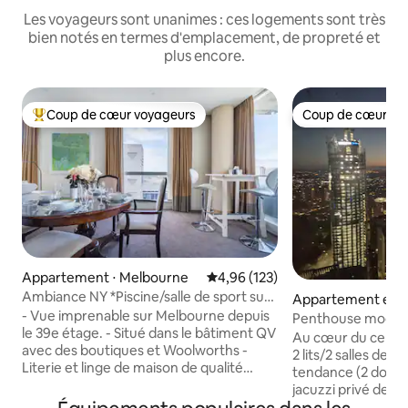
Les voyageurs sont unanimes : ces logements sont très
bien notés en termes d'emplacement, de propreté et
plus encore.
Coup de cœur voyageurs
Coup de cœur vo
Coups de cœur voyageurs les plus appréciés
Coup de cœur vo
Appartement ⋅ Melbourne
Évaluation moyenne sur la base 
4,96 (123)
Ambiance NY *Piscine/salle de sport sur
Appartement en r
le toit *Parking 2 voitures *TV 98 cm
- Vue imprenable sur Melbourne depuis
⋅ Melbourne
Penthouse moderne
le 39e étage. - Situé dans le bâtiment QV
vue, complexe hôt
Au cœur du centre
avec des boutiques et Woolworths -
2 lits/2 salles de 
Literie et linge de maison de qualité
tendance (2 douc
supérieure pour une nuit de sommeil
jacuzzi privé de st
confortable - ÉNORME téléviseur 98 cm
Appartement de st