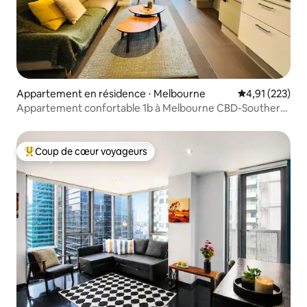
Appartement en résidence ⋅ Melbourne
Évaluation moy
4,91 (223)
Appartement confortable 1b à Melbourne CBD-Southern
Cross stn
Coup de cœur voyageurs
Coups de cœur voyageurs les plus appréciés