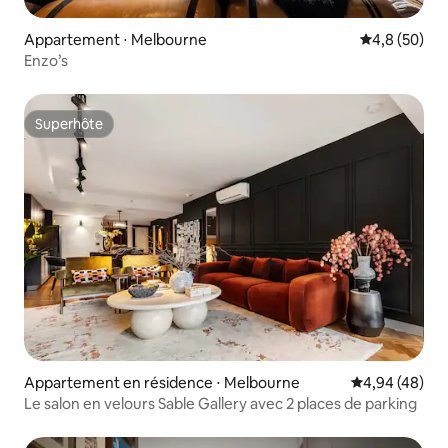
Appartement ⋅ Melbourne
Évaluation m
4,8 (50)
Enzo’s
Superhôte
Superhôte
Appartement en résidence ⋅ Melbourne
Évaluation mo
4,94 (48)
Le salon en velours Sable Gallery avec 2 places de parking