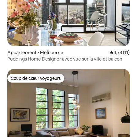
Appartement ⋅ Melbourne
Évaluation m
4,73 (11)
Puddings Home Designer avec vue sur la ville et balcon
Coup de cœur voyageurs
Coup de cœur voyageurs