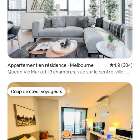
Appartement en résidence ⋅ Melbourne
Évaluation mo
4,9 (304)
Queen Vic Market | 3 chambres, vue sur le centre-ville |
Piscine, spa, sauna
Coup de cœur voyageurs
Coup de cœur voyageurs