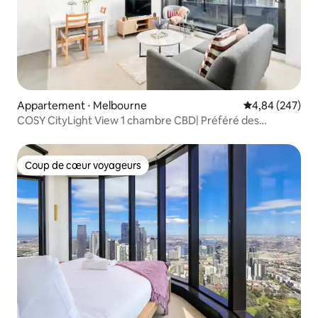
Appartement ⋅ Melbourne
Évaluation moy
4,84 (247)
COSY CityLight View 1 chambre CBD| Préféré des
professionnels|MelbCentral
Coup de cœur voyageurs
Coup de cœur voyageurs