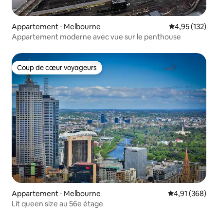
Appartement ⋅ Melbourne
Évaluation moy
4,95 (132)
Appartement moderne avec vue sur le penthouse
Coup de cœur voyageurs
Coup de cœur voyageurs
Appartement ⋅ Melbourne
Évaluation moy
4,91 (368)
Lit queen size au 56e étage