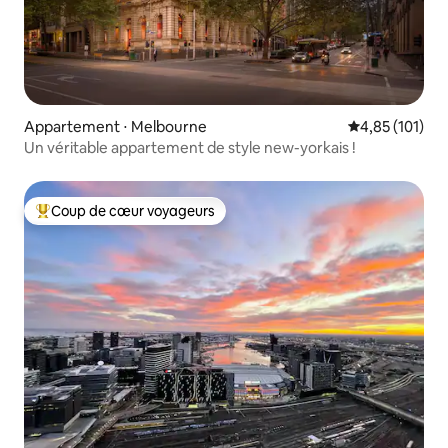
Appartement ⋅ Melbourne
Évaluation moy
4,85 (101)
Un véritable appartement de style new-yorkais !
Coup de cœur voyageurs
Coups de cœur voyageurs les plus appréciés