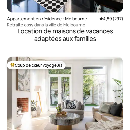
Appartement en résidence ⋅ Melbourne
Évaluation moy
4,89 (297)
Retraite cosy dans la ville de Melbourne
Location de maisons de vacances
adaptées aux familles
Coup de cœur voyageurs
Coups de cœur voyageurs les plus appréciés