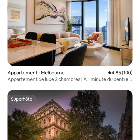
Appartement ⋅ Melbourne
Évaluation moy
4,85 (100)
Appartement de luxe 2 chambres | À 1 minute du centre
de Melbourne
Superhôte
Superhôte