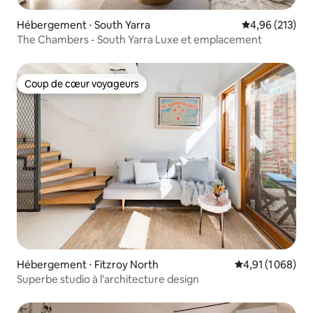
Hébergement ⋅ South Yarra
Évaluation moy
4,96 (213)
The Chambers - South Yarra Luxe et emplacement
Coup de cœur voyageurs
Coup de cœur voyageurs
Hébergement ⋅ Fitzroy North
Évaluation moyen
4,91 (1 068)
Superbe studio à l'architecture design