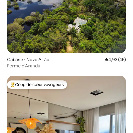
Cabane ⋅ Novo Airão
Évaluation mo
4,93 (45)
Ferme d'Arandú
Coup de cœur voyageurs
Coups de cœur voyageurs les plus appréciés