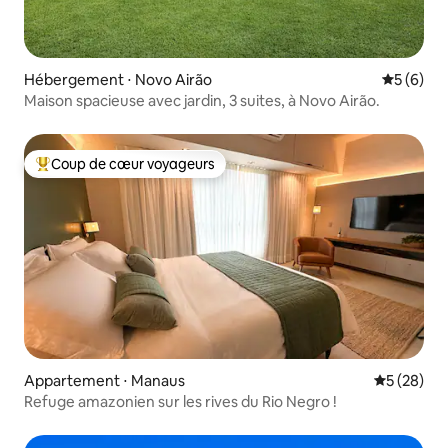
Hébergement ⋅ Novo Airão
Évaluatio
5 (6)
Maison spacieuse avec jardin, 3 suites, à Novo Airão.
Coup de cœur voyageurs
Coups de cœur voyageurs les plus appréciés
Appartement ⋅ Manaus
Évaluation
5 (28)
Refuge amazonien sur les rives du Rio Negro !