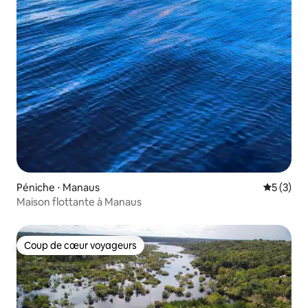
Péniche ⋅ Manaus
Évaluatio
5 (3)
Maison flottante à Manaus
Coup de cœur voyageurs
Coup de cœur voyageurs