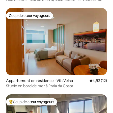
Coup de cœur voyageurs
Coup de cœur voyageurs
Appartement en résidence ⋅ Vila Velha
Évaluation mo
4,92 (12)
Studio en bord de mer à Praia da Costa
Coup de cœur voyageurs
Coups de cœur voyageurs les plus appréciés