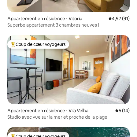
Appartement en résidence ⋅ Vitoria
Évaluation mo
4,97 (91)
Superbe appartement 3 chambres neuves !
Coup de cœur voyageurs
Coups de cœur voyageurs les plus appréciés
Appartement en résidence ⋅ Vila Velha
Évaluation
5 (14)
Studio avec vue sur la mer et proche de la plage
Coup de cœur voyageurs