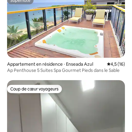
Superhôte
Superhôte
Appartement en résidence ⋅ Enseada Azul
Évaluation m
4,5 (16)
Ap Penthouse 5 Suites Spa Gourmet Pieds dans le Sable
Coup de cœur voyageurs
Coup de cœur voyageurs