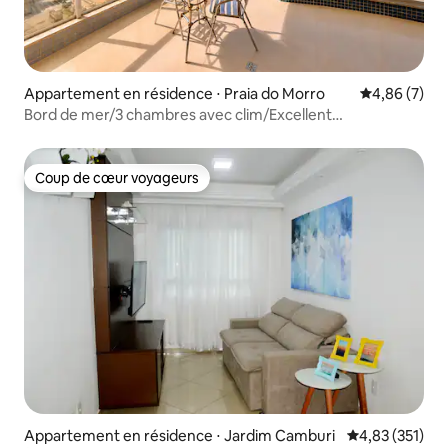
Appartement en résidence ⋅ Praia do Morro
Évaluation m
4,86 (7)
Bord de mer/3 chambres avec clim/Excellent
emplacement/2 places de parking
Coup de cœur voyageurs
Coup de cœur voyageurs
Appartement en résidence ⋅ Jardim Camburi
Évaluation moy
4,83 (351)