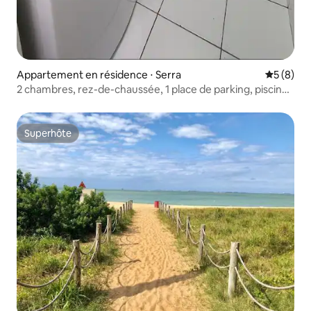
Appartement en résidence ⋅ Serra
Évaluatio
5 (8)
2 chambres, rez-de-chaussée, 1 place de parking, piscine,
Wi-Fi et climatisation.
Superhôte
Superhôte