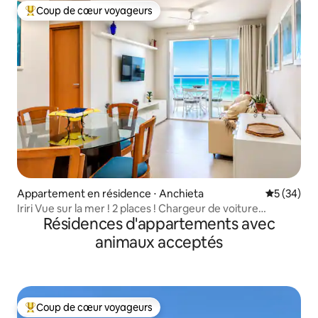
Coup de cœur voyageurs
Coups de cœur voyageurs les plus appréciés
Appartement en résidence ⋅ Anchieta
Évaluation
5 (34)
Iriri Vue sur la mer ! 2 places ! Chargeur de voiture
Résidences d'appartements avec
électrique
animaux acceptés
Coup de cœur voyageurs
Coups de cœur voyageurs les plus appréciés