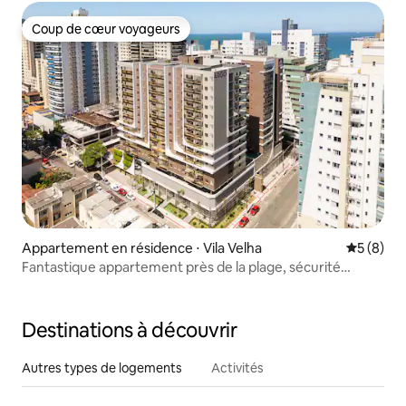
Coup de cœur voyageurs
Coup de cœur voyageurs
Appartement en résidence ⋅ Vila Velha
Évaluatio
5 (8)
Fantastique appartement près de la plage, sécurité
24h/24 et 7j/7
Destinations à découvrir
Autres types de logements
Activités