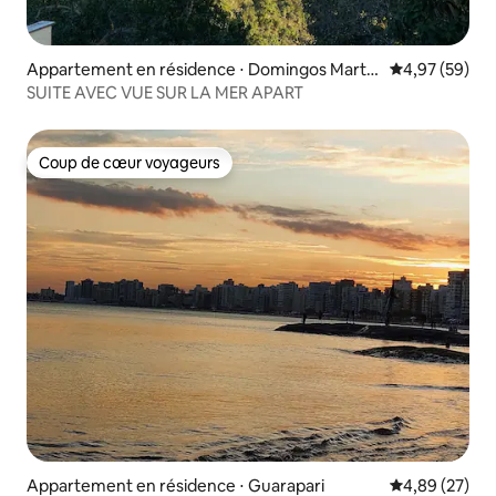
Appartement en résidence ⋅ Domingos Martin
Évaluation mo
4,97 (59)
s
SUITE AVEC VUE SUR LA MER APART
Coup de cœur voyageurs
Coup de cœur voyageurs
Appartement en résidence ⋅ Guarapari
Évaluation mo
4,89 (27)