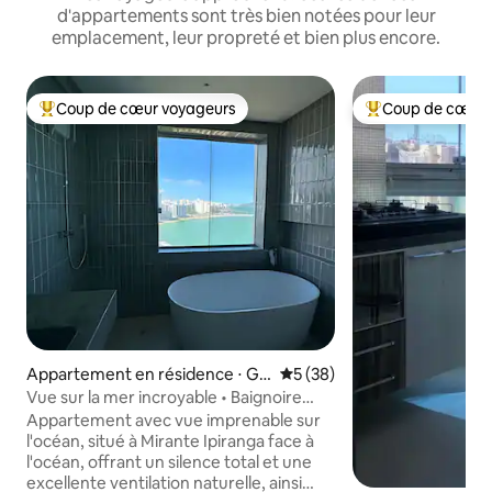
d'appartements sont très bien notées pour leur
emplacement, leur propreté et bien plus encore.
Coup de cœur voyageurs
Coup de cœur 
Coups de cœur voyageurs les plus appréciés
Coups de cœur vo
Appartement en résidence ⋅ Gu
Évaluation moyenne sur la b
5 (38)
arapari
Vue sur la mer incroyable • Baignoire
avec vue • Climatisation + lave-linge
Appartement avec vue imprenable sur
l'océan, situé à Mirante Ipiranga face à
l'océan, offrant un silence total et une
excellente ventilation naturelle, ainsi