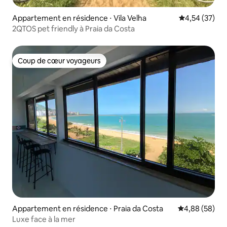
Appartement en résidence ⋅ Vila Velha
Évaluation mo
4,54 (37)
2QTOS pet friendly à Praia da Costa
Coup de cœur voyageurs
Coup de cœur voyageurs
Appartement en résidence ⋅ Praia da Costa
Évaluation mo
4,88 (58)
Luxe face à la mer