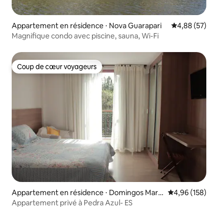
Appartement en résidence ⋅ Nova Guarapari
Évaluation mo
4,88 (57)
Magnifique condo avec piscine, sauna, Wi-Fi
Coup de cœur voyageurs
Coup de cœur voyageurs
Appartement en résidence ⋅ Domingos Marti
Évaluation moy
4,96 (158)
ns
Appartement privé à Pedra Azul- ES