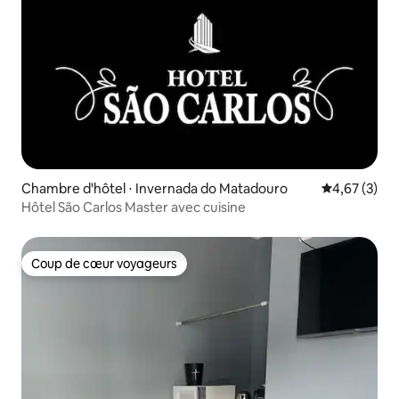
Chambre d'hôtel ⋅ Invernada do Matadouro
Évaluation m
4,67 (3)
Hôtel São Carlos Master avec cuisine
Coup de cœur voyageurs
Coup de cœur voyageurs