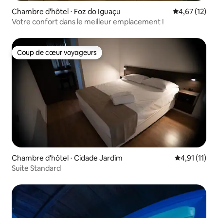
Chambre d'hôtel ⋅ Foz do Iguaçu
Évaluation mo
4,67 (12)
Votre confort dans le meilleur emplacement !
Coup de cœur voyageurs
Coup de cœur voyageurs
Chambre d'hôtel ⋅ Cidade Jardim
Évaluation m
4,91 (11)
Suite Standard