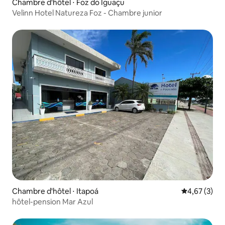
Chambre d'hôtel ⋅ Foz do Iguaçu
Velinn Hotel Natureza Foz - Chambre junior
Chambre d'hôtel ⋅ Itapoá
Évaluation m
4,67 (3)
hôtel-pension Mar Azul