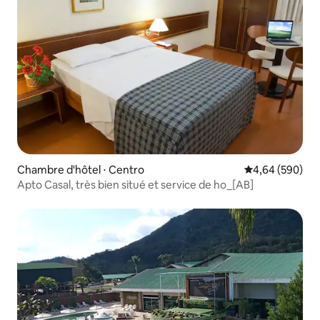
Chambre d'hôtel ⋅ Centro
Évaluation moy
4,64 (590)
Apto Casal, très bien situé et service de ho_[AB]