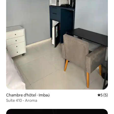
Chambre d'hôtel ⋅ Imbaú
Évaluatio
5 (5)
Suite 410 - Aroma