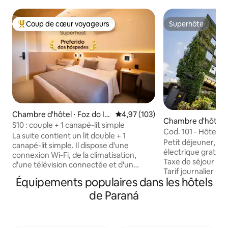
Coup de cœur voyageurs
Superhôte
Coups de cœur voyageurs les plus appréciés
Superhôte
Chambre d'hôtel ⋅ Foz do Ig
Évaluation moyenne sur la base 
4,97 (103)
Chambre d'hôtel ⋅ 
uaçu
S10 : couple + 1 canapé-lit simple
Cod. 101 - Hôtel d
La suite contient un lit double + 1
*SmartTV (PWD)
Petit déjeuner, wi
canapé-lit simple. Il dispose d'une
électrique gratui
connexion Wi-Fi, de la climatisation,
Taxe de séjour : 3 
d'une télévision connectée et d'un
Tarif journalier p
coffre-fort. La salle de bain privée
Équipements populaires dans les hôtels
R$ 129,00 Parking :
comprend des serviettes, du
Climatisation cha
de Paraná
shampoing, de l'après-shampoing, du
LED 32" Telephone
savon et un sèche-cheveux. Le
Bluetooth JBL Lit
complexe est situé sur l'Avenida das
fenêtre avec doub
Cataratas et offre des installations pour