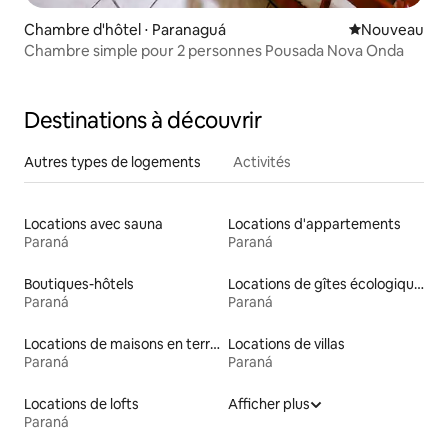
Chambre d'hôtel ⋅ Paranaguá
Nouvel hébe
Nouveau
Chambre simple pour 2 personnes Pousada Nova Onda
Destinations à découvrir
Autres types de logements
Activités
Locations avec sauna
Locations d'appartements
Paraná
Paraná
Boutiques-hôtels
Locations de gîtes écologiques
Paraná
Paraná
Locations de maisons en terre
Locations de villas
Paraná
Paraná
Locations de lofts
Afficher plus
Paraná