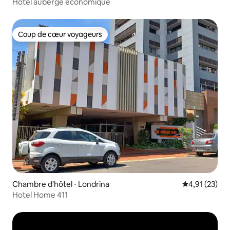
Hôtel auberge économique
Coup de cœur voyageurs
Coup de cœur voyageurs
Chambre d'hôtel ⋅ Londrina
Évaluation mo
4,91 (23)
Hotel Home 411