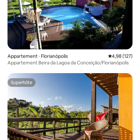
Appartement ⋅ Florianópolis
Évaluation moy
4,98 (127)
Appartement Beira da Lagoa da Conceição/Florianópolis
Superhôte
Superhôte