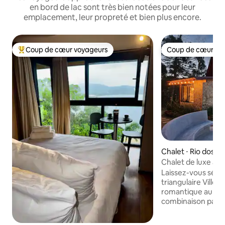
en bord de lac sont très bien notées pour leur
emplacement, leur propreté et bien plus encore.
Coup de cœur voyageurs
Coup de cœur vo
Coups de cœur voyageurs les plus appréciés
Coup de cœur vo
Chalet ⋅ Rio dos C
Chalet de luxe ave
barrage et hydro
Laissez-vous sédui
triangulaire Ville 
romantique au bord 
combinaison parfa
nature ! ​Literie de qualité, serviettes
douces et peignoi