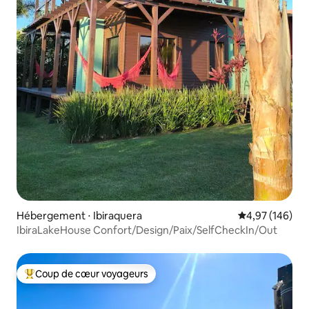
Hébergement ⋅ Ibiraquera
Évaluation moy
4,97 (146)
IbiraLakeHouse Confort/Design/Paix/SelfCheckIn/Out
Coup de cœur voyageurs
Coups de cœur voyageurs les plus appréciés