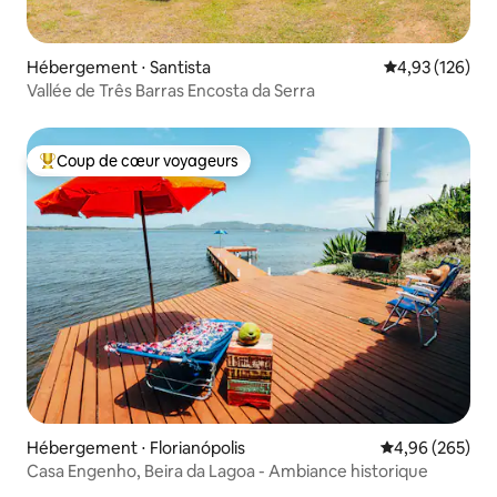
Hébergement ⋅ Santista
Évaluation moy
4,93 (126)
Vallée de Três Barras Encosta da Serra
Coup de cœur voyageurs
Coups de cœur voyageurs les plus appréciés
Hébergement ⋅ Florianópolis
Évaluation moy
4,96 (265)
Casa Engenho, Beira da Lagoa - Ambiance historique