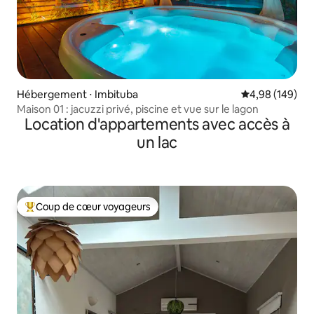
Hébergement ⋅ Imbituba
Évaluation moy
4,98 (149)
Maison 01 : jacuzzi privé, piscine et vue sur le lagon
Location d'appartements avec accès à
un lac
Coup de cœur voyageurs
Coups de cœur voyageurs les plus appréciés