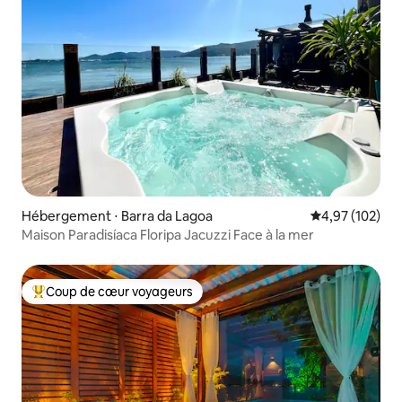
Hébergement ⋅ Barra da Lagoa
Évaluation moy
4,97 (102)
Maison Paradisíaca Floripa Jacuzzi Face à la mer
Coup de cœur voyageurs
Coups de cœur voyageurs les plus appréciés