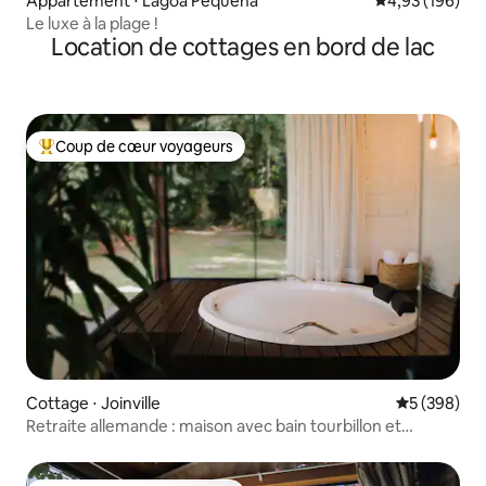
Appartement ⋅ Lagoa Pequena
Évaluation moy
4,93 (196)
Le luxe à la plage !
Location de cottages en bord de lac
Coup de cœur voyageurs
Coups de cœur voyageurs les plus appréciés
Cottage ⋅ Joinville
Évaluation 
5 (398)
Retraite allemande : maison avec bain tourbillon et
cheminée