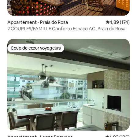
Appartement ⋅ Praia do Rosa
Évaluation moy
4,89 (174)
2 COUPLES/FAMILLE Conforto Espaço AC, Praia do Rosa
Coup de cœur voyageurs
Coup de cœur voyageurs