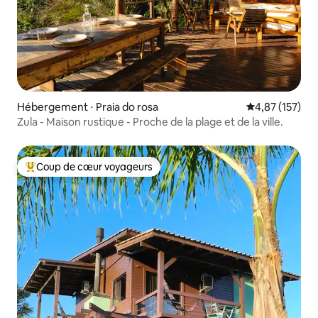
Hébergement ⋅ Praia do rosa
Évaluation moy
4,87 (157)
Zula - Maison rustique - Proche de la plage et de la ville.
Coup de cœur voyageurs
Coups de cœur voyageurs les plus appréciés