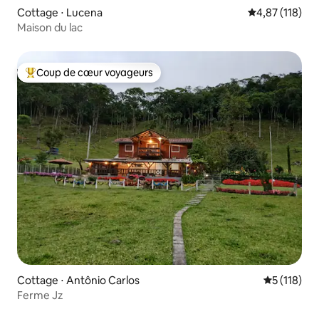
Cottage ⋅ Lucena
Évaluation moy
4,87 (118)
Maison du lac
Coup de cœur voyageurs
Coups de cœur voyageurs les plus appréciés
Cottage ⋅ Antônio Carlos
Évaluation 
5 (118)
Ferme Jz