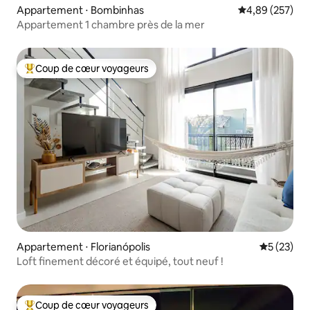
Appartement ⋅ Bombinhas
Évaluation moy
4,89 (257)
Appartement 1 chambre près de la mer
Coup de cœur voyageurs
Coups de cœur voyageurs les plus appréciés
Appartement ⋅ Florianópolis
Évaluation
5 (23)
Loft finement décoré et équipé, tout neuf !
Coup de cœur voyageurs