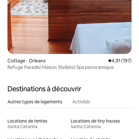
Cottage ⋅ Orleans
Évaluation moy
4,91 (197)
Refuge Paradis| Maison Stellato| Spa panoramique
Destinations à découvrir
Autres types de logements
Activités
Locations de tentes
Locations de tiny houses
Santa Catarina
Santa Catarina