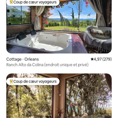
Coup de cœur voyageurs
Coups de cœur voyageurs les plus appréciés
Cottage ⋅ Orleans
Évaluation moy
4,97 (279)
Ranch Alto da Colina (endroit unique et privé)
Coup de cœur voyageurs
Coups de cœur voyageurs les plus appréciés