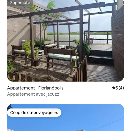
Superhôte
Superhôte
Appartement ⋅ Florianópolis
Évaluatio
5 (4)
Appartement avec jacuzzi
Coup de cœur voyageurs
Coup de cœur voyageurs