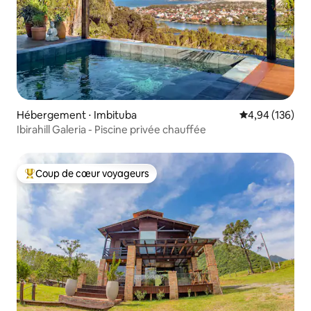
Hébergement ⋅ Imbituba
Évaluation moy
4,94 (136)
Ibirahill Galeria - Piscine privée chauffée
Coup de cœur voyageurs
Coups de cœur voyageurs les plus appréciés