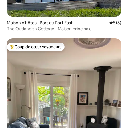
Maison d'hôtes ⋅ Port au Port East
Évaluatio
5 (5)
The Outlandish Cottage - Maison principale
Coup de cœur voyageurs
Coups de cœur voyageurs les plus appréciés