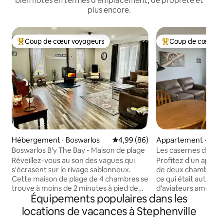
bien notés en termes d'emplacement, de propreté et
plus encore.
Coup de cœur voyageurs
Coup de cœur 
Coups de cœur voyageurs les plus appréciés
Coups de cœur vo
Hébergement ⋅ Boswarlos
Évaluation moyenne sur la base
4,99 (86)
Appartement ⋅ Ste
Boswarlos B'y The Bay - Maison de plage
Les casernes des 
Réveillez-vous au son des vagues qui
Profitez d'un ap
s'écrasent sur le rivage sablonneux.
de deux chambres, 
Cette maison de plage de 4 chambres se
ce qui était autre
trouve à moins de 2 minutes à pied de
d'aviateurs améric
Équipements populaires dans les
l'océan. 1 lit King Size, 2 lits Queen Size et
pied de l'aérodrom
1 lit double. Télévision connectée de 65
sommes dans la ré
locations de vacances à Stephenville
pouces, poêle à bois et grand canapé
affectueusement a