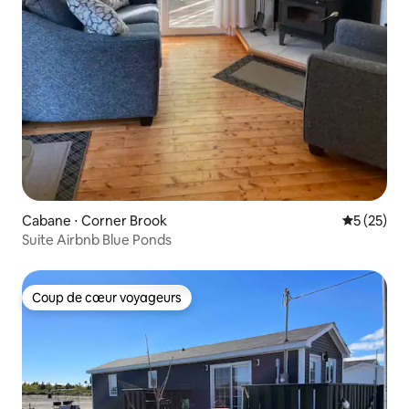
Cabane ⋅ Corner Brook
Évaluation
5 (25)
Suite Airbnb Blue Ponds
Coup de cœur voyageurs
Coup de cœur voyageurs