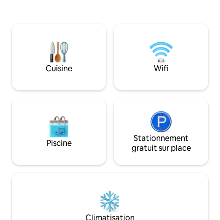
convertible. Wi-Fi gratuit. Cuisine
nombreux bâtiment
complète, salle à manger, lave-
survécu. Promenez
linge/sèche-linge. Deux salles de bain. 1
panneaux qui racon
avec douche. Pas de baignoire. Grande
colorée de la vill
terrasse avec chaises de patio et
distance de march
barbecue au propane. Foyer. Hamac. À
et de la culture, d
20 min en voiture de Stephenville :
de l'aire de jeux, d
Cuisine
Wifi
épiceries, shopping, restaurants. À
la salle de sport, d
2 heures en voiture du ferry de Port-
magasin, des resta
aux-Basques. Interdiction de fumer et
d'amener des animaux de compagnie.
Stationnement
Piscine
gratuit sur place
Climatisation