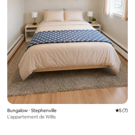
Bungalow ⋅ Stephenville
Évaluatio
5 (7)
L'appartement de Willis