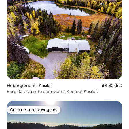
Hébergement ⋅ Kasilof
Évaluation mo
4,82 (62)
Bord de lac à côté des rivières Kenai et Kasilof.
Coup de cœur voyageurs
Coup de cœur voyageurs