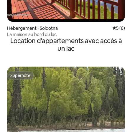
Hébergement ⋅ Soldotna
Évaluatio
5 (6)
La maison au bord du lac
Location d'appartements avec accès à
un lac
Superhôte
Superhôte