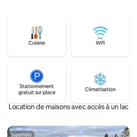
kayak, des balanço
barbecue. Télévisi
de streaming, jeux
congélateur pour v
Pas de Wi-Fi, mais 
possibilité de poin
applications prép
Cuisine
Wifi
pour la pêche, la 
l'exploration. À 2
ville de Kenai.
Stationnement
Climatisation
gratuit sur place
Location de maisons avec accès à un lac
Superhôte