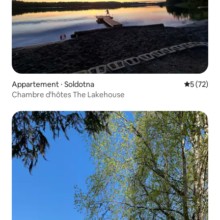
Appartement ⋅ Soldotna
Évaluation
5 (72)
Chambre d'hôtes The Lakehouse