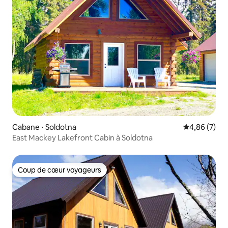
Cabane ⋅ Soldotna
Évaluation m
4,86 (7)
East Mackey Lakefront Cabin à Soldotna
Coup de cœur voyageurs
Coup de cœur voyageurs