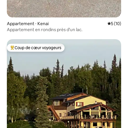
Appartement ⋅ Kenai
Évaluation
5 (10)
Appartement en rondins près d'un lac.
Coup de cœur voyageurs
Coups de cœur voyageurs les plus appréciés