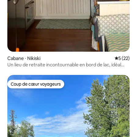
Cabane ⋅ Nikiski
Évaluation
5 (22)
Un lieu de retraite incontournable en bord de lac, idéal
pour les familles
Coup de cœur voyageurs
Coup de cœur voyageurs