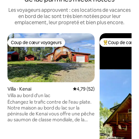
Les voyageurs approuvent : ces locations de vacances
en bord de lac sont très bien notées pour leur
emplacement, leur propreté et bien plus encore.
Coup de cœur voyageurs
Coup de cœur 
Coup de cœur voyageurs
Coups de cœur vo
Villa ⋅ Kenai
Évaluation moyenne sur la base
4,79 (52)
Villa au bord d'un lac
Échangez le trafic contre de l'eau plate.
Notre maison au bord du lac sur la
péninsule de Kenai vous offre une pêche
au saumon de classe mondiale, de la
randonnée pédestre et la véritable
nature sauvage de l'Alaska. Puis vous
accueille à nouveau avec un poêle à bois