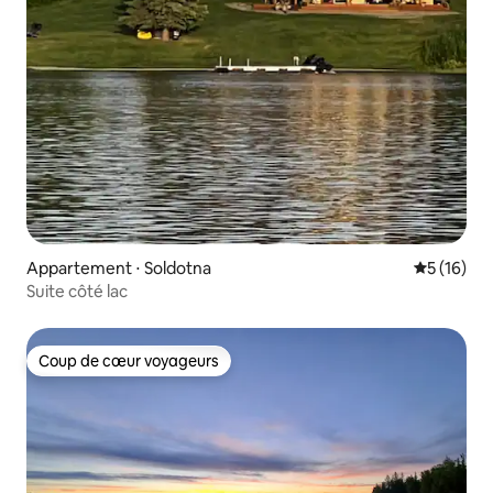
Appartement ⋅ Soldotna
Évaluation
5 (16)
Suite côté lac
Coup de cœur voyageurs
Coup de cœur voyageurs