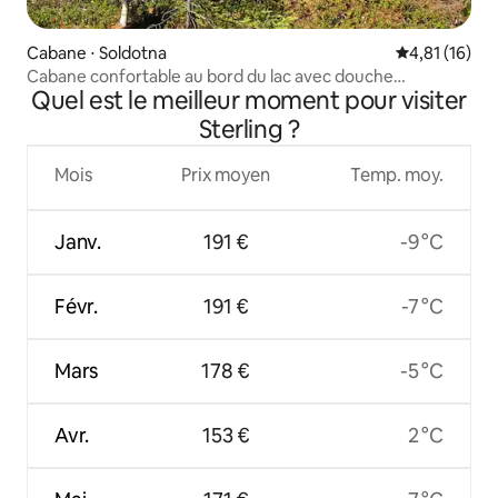
Cabane ⋅ Soldotna
Évaluation mo
4,81 (16)
Cabane confortable au bord du lac avec douche
Quel est le meilleur moment pour visiter
spacieuse et 2 lits.
Sterling ?
Mois
Prix moyen
Temp. moy.
Janv.
191 €
-9 °C
Févr.
191 €
-7 °C
Mars
178 €
-5 °C
Avr.
153 €
2 °C