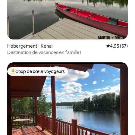
Hébergement ⋅ Kenai
Évaluation mo
4,95 (57)
Destination de vacances en famille !
Coup de cœur voyageurs
Coups de cœur voyageurs les plus appréciés