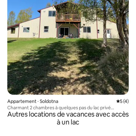
Appartement ⋅ Soldotna
Évaluatio
5 (4)
Charmant 2 chambres à quelques pas du lac privé
Autres locations de vacances avec accès
UNITÉ A
à un lac