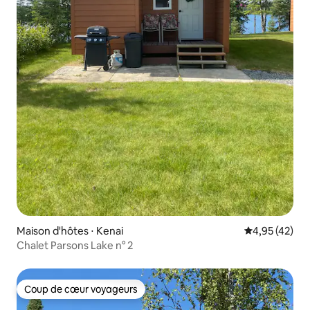
Maison d'hôtes ⋅ Kenai
Évaluation mo
4,95 (42)
Chalet Parsons Lake n° 2
Coup de cœur voyageurs
Coup de cœur voyageurs