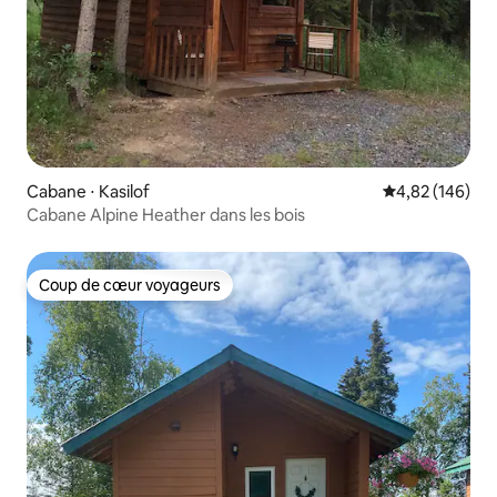
Cabane ⋅ Kasilof
Évaluation moy
4,82 (146)
Cabane Alpine Heather dans les bois
Coup de cœur voyageurs
Coup de cœur voyageurs