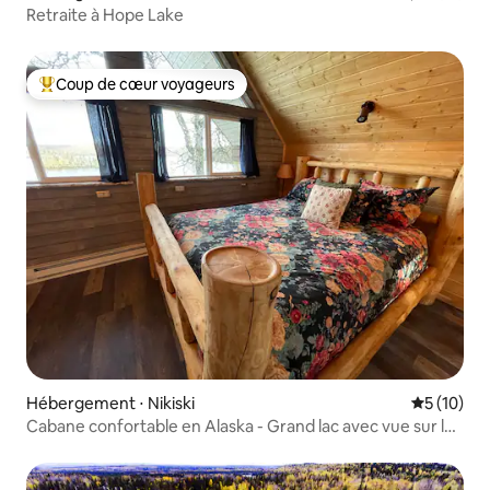
Retraite à Hope Lake
Coup de cœur voyageurs
Coups de cœur voyageurs les plus appréciés
Hébergement ⋅ Nikiski
Évaluation
5 (10)
Cabane confortable en Alaska - Grand lac avec vue sur la
montagne