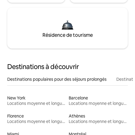
Résidence de tourisme
Destinations à découvrir
Destinations populaires pour des séjours prolongés
Destinati
New York
Barcelone
Locations moyenne et longue durée
Locations moyenne et longue durée
Florence
Athènes
Locations moyenne et longue durée
Locations moyenne et longue durée
Miami
Montréal