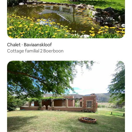
Chalet ⋅ Baviaanskloof
Cottage familial 2 Boerboon