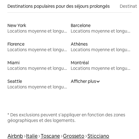
Destinations populaires pour des séjours prolongés
Destinati
New York
Barcelone
Locations moyenne et longue durée
Locations moyenne et longue durée
Florence
Athènes
Locations moyenne et longue durée
Locations moyenne et longue durée
Miami
Montréal
Locations moyenne et longue durée
Locations moyenne et longue durée
Seattle
Afficher plus
Locations moyenne et longue durée
* Des exclusions peuvent s'appliquer en fonction des zones
géographiques et des logements.
Airbnb
Italie
Toscane
Grosseto
Sticciano