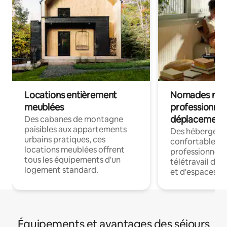
Locations entièrement
Nomades num
meublées
professionnel
déplacement
Des cabanes de montagne
paisibles aux appartements
Des hébergem
urbains pratiques, ces
confortables p
locations meublées offrent
professionnels
tous les équipements d'un
télétravail dis
logement standard.
et d'espaces de
Équipements et avantages des séjours