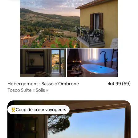
Hébergement ⋅ Sasso d'Ombrone
Évaluation mo
4,99 (69)
Tosco Suite « Solis »
Coup de cœur voyageurs
Coups de cœur voyageurs les plus appréciés